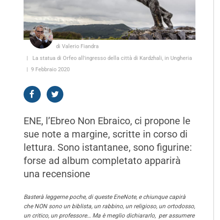
di Valerio Fiandra
La statua di Orfeo all'ingresso della città di Kardzhali, in Ungheria
9 Febbraio 2020
ENE, l’Ebreo Non Ebraico, ci propone le
sue note a margine, scritte in corso di
lettura. Sono istantanee, sono figurine:
forse ad album completato apparirà
una recensione
Basterà leggerne poche, di queste EneNote, e chiunque capirà
che NON sono un biblista, un rabbino, un religioso, un ortodosso,
un critico, un professore… Ma è meglio dichiararlo, per assumere