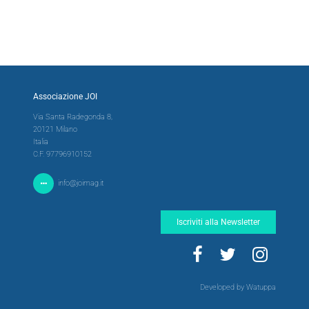
Associazione JOI
Via Santa Radegonda 8,
20121 Milano
Italia
C.F. 97796910152
info@joimag.it
Iscriviti alla Newsletter
Developed by Watuppa