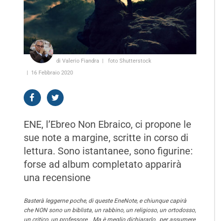
di Valerio Fiandra
foto Shutterstock
16 Febbraio 2020
ENE, l’Ebreo Non Ebraico, ci propone le
sue note a margine, scritte in corso di
lettura. Sono istantanee, sono figurine:
forse ad album completato apparirà
una recensione
Basterà leggerne poche, di queste EneNote, e chiunque capirà
che NON sono un biblista, un rabbino, un religioso, un ortodosso,
un critico, un professore… Ma è meglio dichiararlo, per assumere