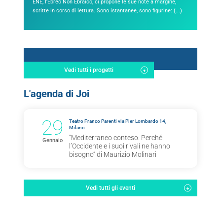
ENE, l’Ebreo Non Ebraico, ci propone le sue note a margine,
scritte in corso di lettura. Sono istantanee, sono figurine: (...)
Vedi tutti i progetti
L'agenda di Joi
29
Teatro Franco Parenti via Pier Lombardo 14,
Milano
“Mediterraneo conteso. Perché
Gennaio
l’Occidente e i suoi rivali ne hanno
bisogno” di Maurizio Molinari
Vedi tutti gli eventi