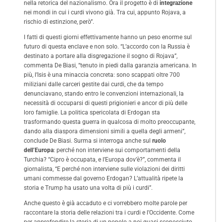
nella retorica del nazionalismo. Ora il progetto è di
integrazione
nei mondi in cui i curdi vivono già. Tra cui, appunto Rojava, a
rischio di estinzione, però”.
I fatti di questi giorni effettivamente hanno un peso enorme sul
futuro di questa enclave e non solo. “L’accordo con la Russia è
destinato a portare alla disgregazione il sogno di Rojava”,
commenta De Biasi, “tenuto in piedi dalla garanzia americana. In
più, l’Isis è una minaccia concreta: sono scappati oltre 700
miliziani dalle carceri gestite dai curdi, che da tempo
denunciavano, stando entro le convenzioni internazionali, la
necessità di occuparsi di questi prigionieri e ancor di più delle
loro famiglie. La politica spericolata di Erdogan sta
trasformando questa guerra in qualcosa di molto preoccupante,
dando alla diaspora dimensioni simili a quella degli armeni”,
conclude De Biasi. Surma si interroga anche sul
ruolo
dell’Europa
: perché non interviene sui comportamenti della
Turchia? “Cipro è occupata, e l’Europa dov’è?”, commenta il
giornalista, “E perché non interviene sulle violazioni dei diritti
umani commesse dal governo Erdogan? L’attualità ripete la
storia e Trump ha usato una volta di più i curdi”.
Anche questo è già accaduto e ci vorrebbero molte parole per
raccontare la storia delle relazioni tra i curdi e l’Occidente. Come
per approfondire la storia di un popolo a noi quasi sconosciuto.