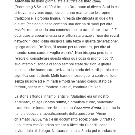
Antonella De Biasi
, giornalista e autrice del libro
Curdi
(Rosenberg & Sellier)
, “Dall’impero Ottomano ai diversi Stati in cui
si trovano a vivere oggi, i curdi hanno mantenuto le proprie
tradizioni e la propria lingua, in realtà identificata in due o tre
dialetti (che non a caso contano una decina di modi per dire
esodo
), mantenendo una connessione tra tutti i fratelli curdi”. E
oggi questa appartenenza si è rafforzata grazie all’uso dei
social
network
: “i curdi della diaspora, alla terza o quarta generazione”,
spiega ancora De Biasi, “li usano per raccontarsi, per dire al
mondo: sono curdo e voglio esserlo”. Non bisogna però fare
l’errore di considerare questa etnia qualcosa di monolitico. “Al
suo interno ci sono e ci sono sempre state divisioni e guerre
intestine che hanno caratterizzato la storia dei curdi, parola che
significa combattenti. Molti hanno mosso guerra contro di loro
senza riuscire ad eliminarli e molti ne hanno conquistato dei
territori, senza mai fondere le etnie”, continua De Biasi.
La storia affonda in tempi antichi. “Saladino era un nostro
antenato”, spiega
Shorsh Surme
, giornalista curdo, padovano
d’adozione e fondatore della testata
Panorama Kurdo
, la prima in
italia a occuparsi specificamente della questione. “Viene
chiamato
feroce
, ma c’è un documento eccezionale. Si tratta di
una lettera che Saladino scrisse a Riccardo Cuor di Leone
invitandolo al dialogo. Natuaralmente la Storia poi è andata in