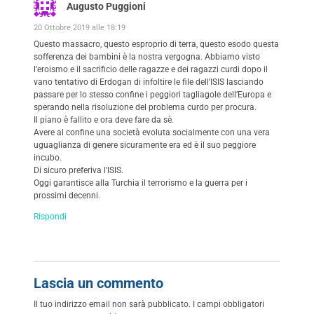
Augusto Puggioni
20 Ottobre 2019 alle 18:19
Questo massacro, questo esproprio di terra, questo esodo questa
sofferenza dei bambini è la nostra vergogna. Abbiamo visto
l’eroismo e il sacrificio delle ragazze e dei ragazzi curdi dopo il
vano tentativo di Erdogan di infoltire le file dell’ISIS lasciando
passare per lo stesso confine i peggiori tagliagole dell’Europa e
sperando nella risoluzione del problema curdo per procura.
Il piano è fallito e ora deve fare da sè.
Avere al confine una società evoluta socialmente con una vera
uguaglianza di genere sicuramente era ed è il suo peggiore
incubo.
Di sicuro preferiva l’ISIS.
Oggi garantisce alla Turchia il terrorismo e la guerra per i
prossimi decenni.
Rispondi
Lascia un commento
Il tuo indirizzo email non sarà pubblicato.
I campi obbligatori