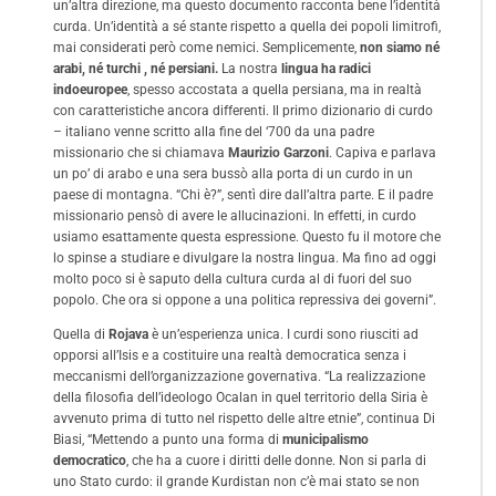
un’altra direzione, ma questo documento racconta bene l’identità
curda. Un’identità a sé stante rispetto a quella dei popoli limitrofi,
mai considerati però come nemici. Semplicemente,
non siamo né
arabi, né turchi , né persiani.
La nostra
lingua ha radici
indoeuropee
, spesso accostata a quella persiana, ma in realtà
con caratteristiche ancora differenti. Il primo dizionario di curdo
– italiano venne scritto alla fine del ‘700 da una padre
missionario che si chiamava
Maurizio Garzoni
. Capiva e parlava
un po’ di arabo e una sera bussò alla porta di un curdo in un
paese di montagna. “Chi è?”, sentì dire dall’altra parte. E il padre
missionario pensò di avere le allucinazioni. In effetti, in curdo
usiamo esattamente questa espressione. Questo fu il motore che
lo spinse a studiare e divulgare la nostra lingua. Ma fino ad oggi
molto poco si è saputo della cultura curda al di fuori del suo
popolo. Che ora si oppone a una politica repressiva dei governi”.
Quella di
Rojava
è un’esperienza unica. I curdi sono riusciti ad
opporsi all’Isis e a costituire una realtà democratica senza i
meccanismi dell’organizzazione governativa. “La realizzazione
della filosofia dell’ideologo Ocalan in quel territorio della Siria è
avvenuto prima di tutto nel rispetto delle altre etnie”, continua Di
Biasi, “Mettendo a punto una forma di
municipalismo
democratico
, che ha a cuore i diritti delle donne. Non si parla di
uno Stato curdo: il grande Kurdistan non c’è mai stato se non