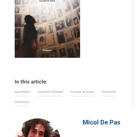
In this article:
auschwitz
Joachim Schnerf
la nave di teseo
memoria
testimoni
Micol De Pas