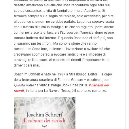
deserto americano e quelle che Rosa raccontava ogni sera sul
suo palcoscenico: la vita di famiglia prima di Auschwitz. Si
fermava sempre sulla soglia dell’abisso, solo accennato, per dire
al pubblico che non ne avrebbe parlato. Lei, unica sopravvissuta
con il fratello di tutta la famiglia, lei che ha tagliato i ponti anche
con lui nella scelta di lasciare l’Europa per l’America, dopo essere
tornata indietro dall’inferno. E quando Rosa non ci sarà più, non
ci saranno più testimoni. Ma sono le storie che vanno
raccontate. Sono loro, insieme all’invenzione, a svelare ciò che
credevamo scomparso, a evocare l’indicibile e a impedire di
stravolgere il passato. Al cabaret dei ricordi, l’importante è non
dimenticare mai.
Joachim Schnerf è nato nel 1987 a Strasburgo. Editor – a capo
della letteratura straniera di Éditions Grasset – e scrittore, con
Questa notte
ha vinto l’Orange Book Prize 2019.
Il cabaret dei
ricordi
, in Italia per La Nave di Teseo, è il suo terzo romanzo.