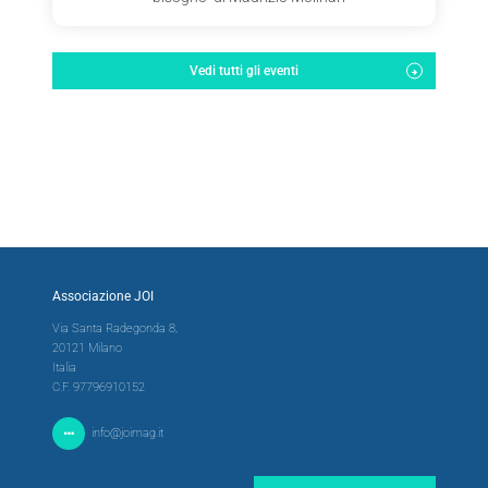
Vedi tutti gli eventi
Associazione JOI
Via Santa Radegonda 8,
20121 Milano
Italia
C.F. 97796910152
info@joimag.it