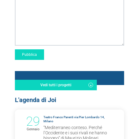
Vedi tutti i progetti
L'agenda di Joi
29
Teatro Franco Parenti via Pier Lombardo 14,
Milano
“Mediterraneo conteso. Perché
Gennaio
l’Occidente e i suoi rivali ne hanno
bisogno” di Maurizio Molinari