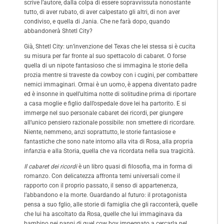
scrive l’autore, dalla colpa di essere sopravvissuta nonostante
tutto, di aver rubato, di aver calpestato gli altri, di non aver
condiviso, e quella di Jania. Che ne farà dopo, quando
abbandonerà Shtetl City?
Già, Shtetl City: un’invenzione del Texas che lei stessa si è cucita
su misura per far fronte al suo spettacolo di cabaret. O forse
quella di un nipote fantasioso che si immagina le storie della
prozia mentre si traveste da cowboy con i cugini, per combattere
nemici immaginari. Ormai è un uomo, è appena diventato padre
ed è insonne in quell’ultima notte di solitudine prima di riportare
a casa moglie e figlio dall’ospedale dove lei ha partorito. E si
immerge nel suo personale cabaret dei ricordi, per giungere
all’unico pensiero razionale possibile: non smettere di ricordare.
Niente, nemmeno, anzi soprattutto, le storie fantasiose e
fantastiche che sono nate intorno alla vita di Rosa, alla propria
infanzia e alla Storia, quella che va ricordata nella sua tragicità.
Il cabaret dei ricordi
è un libro quasi di filosofia, ma in forma di
romanzo. Con delicatezza affronta temi universali come il
rapporto con il proprio passato, il senso di appartenenza,
l’abbandono e la morte. Guardando al futuro: il protagonista
pensa a suo fglio, alle storie di famiglia che gli racconterà, quelle
che lui ha ascoltato da Rosa, quelle che lui immaginava da
bambino nei panni di quel cow boy impegnato a cercarla nel