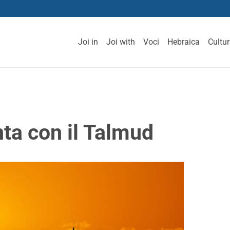
Joi in
Joi with
Voci
Hebraica
Cultu
nta con il Talmud