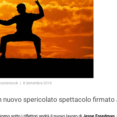
hutterstock
8 Settembre 2019
i un nuovo spericolato spettacolo firma
orno sotto i riflettori andrà il nuovo lavoro di
Jesse Freedman
,