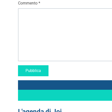
Commento
*
L'agenda di Joi