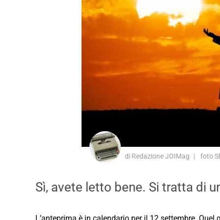
di Redazione JOIMag
foto S
Sì, avete letto bene. Si tratta d
L’anteprima è in calendario per il 12 settembre. Quel gi