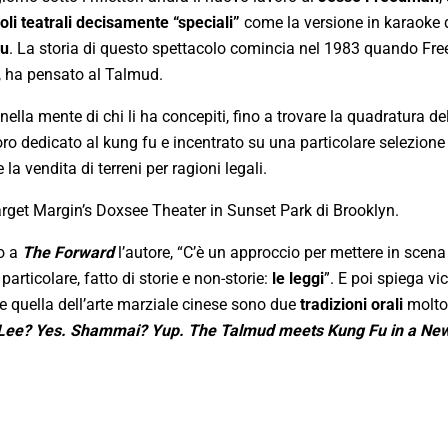
oli teatrali decisamente “speciali”
come la versione in karaoke 
fu
. La storia di questo spettacolo comincia nel 1983 quando F
, ha pensato al Talmud.
 nella mente di chi li ha concepiti, fino a trovare la quadratura d
ro dedicato al kung fu e incentrato su una particolare selezione 
la vendita di terreni per ragioni legali.
arget Margin’s Doxsee Theater in Sunset Park di Brooklyn.
to a
The Forward
l’autore, “C’è un approccio per mettere in scena
rticolare, fatto di storie e non-storie:
le leggi
”. E poi spiega v
e quella dell’arte marziale cinese sono due
tradizioni orali
molto 
Lee? Yes. Shammai? Yup. The Talmud meets Kung Fu in a New