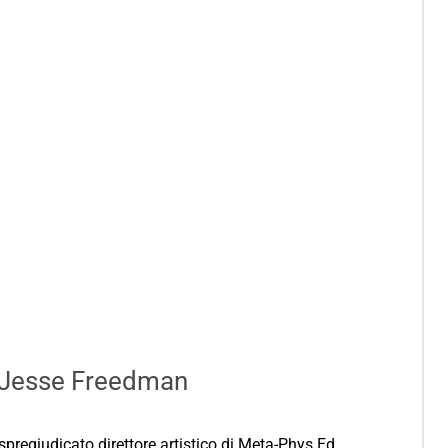
to Jesse Freedman
 spregiudicato direttore artistico di Meta-Phys Ed,