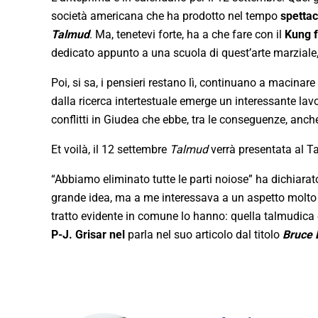
società americana che ha prodotto nel tempo
spettac
Talmud
. Ma, tenetevi forte, ha a che fare con il
Kung 
dedicato appunto a una scuola di quest’arte marziale
Poi, si sa, i pensieri restano lì, continuano a macinare
dalla ricerca intertestuale emerge un interessante lavo
conflitti in Giudea che ebbe, tra le conseguenze, anche 
Et voilà, il 12 settembre
Talmud
verrà presentata al T
“Abbiamo eliminato tutte le parti noiose” ha dichiara
grande idea, ma a me interessava a un aspetto molto pa
tratto evidente in comune lo hanno: quella talmudica 
P-J. Grisar nel
parla nel suo articolo dal titolo
Bruce 