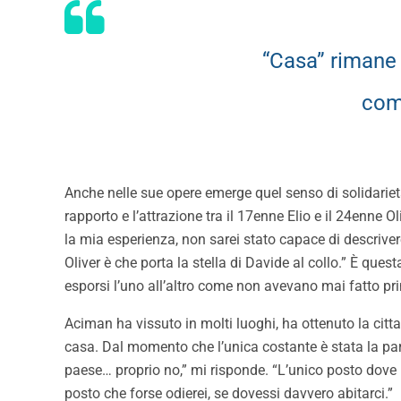
“Casa” rimane
come
Anche nelle sue opere emerge quel senso di solidariet
rapporto e l’attrazione tra il 17enne Elio e il 24enne O
la mia esperienza, non sarei stato capace di descriv
Oliver è che porta la stella di Davide al collo.” È ques
esporsi l’uno all’altro come non avevano mai fatto pr
Aciman ha vissuto in molti luoghi, ha ottenuto la citt
casa. Dal momento che l’unica costante è stata la part
paese… proprio no,” mi risponde.
“L’unico posto dove 
posto che forse odierei, se dovessi davvero abitarci.”