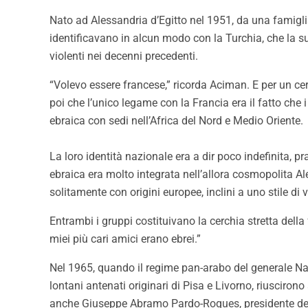
Nato ad Alessandria d’Egitto nel 1951, da una famiglia
identificavano in alcun modo con la Turchia, che la su
violenti nei decenni precedenti.
“Volevo essere francese,” ricorda Aciman. E per un ce
poi che l’unico legame con la Francia era il fatto che 
ebraica con sedi nell’Africa del Nord e Medio Oriente.
La loro identità nazionale era a dir poco indefinita, pr
ebraica era molto integrata nell’allora cosmopolita A
solitamente con origini europee, inclini a uno stile di
Entrambi i gruppi costituivano la cerchia stretta della
miei più cari amici erano ebrei.”
Nel 1965, quando il regime pan-arabo del generale Nass
lontani antenati originari di Pisa e Livorno, riuscirono
anche Giuseppe Abramo Pardo-Roques, presidente della