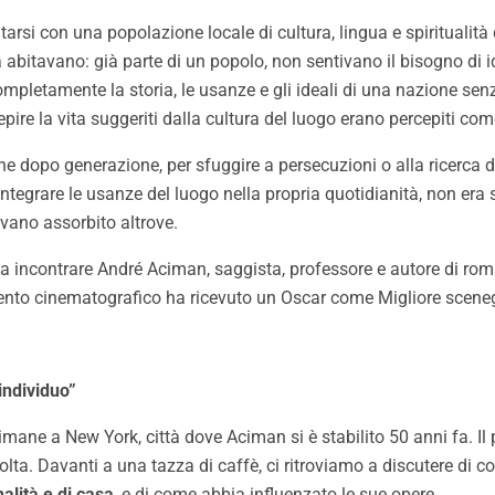
tarsi con una popolazione locale di cultura, lingua e spiritualità 
ra abitavano: già parte di un popolo, non sentivano il bisogno di 
completamente la storia, le usanze e gli ideali di una nazione sen
pire la vita suggeriti dalla cultura del luogo erano percepiti com
 dopo generazione, per sfuggire a persecuzioni o alla ricerca di u
ntegrare le usanze del luogo nella propria quotidianità, non era 
vano assorbito altrove.
 a incontrare André Aciman, saggista, professore e autore di roma
mento cinematografico ha ricevuto un Oscar come Migliore sceneg
individuo”
ttimane a New York, città dove Aciman si è stabilito 50 anni fa. Il
lta. Davanti a una tazza di caffè, ci ritroviamo a discutere di co
nalità e di casa
, e di come abbia influenzato le sue opere.