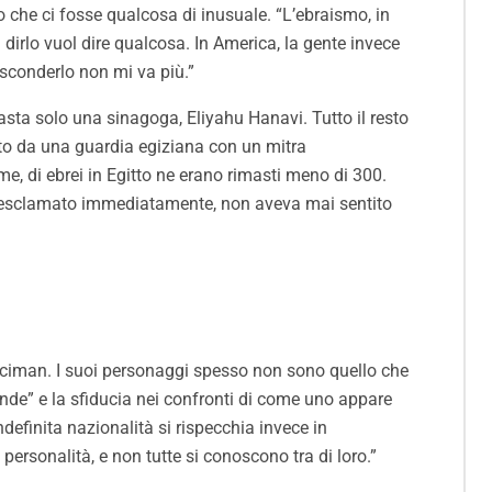
o che ci fosse qualcosa di inusuale. “L’ebraismo, in
dirlo vuol dire qualcosa. In America, la gente invece
asconderlo non mi va più.”
imasta solo una sinagoga, Eliyahu Hanavi. Tutto il resto
ato da una guardia egiziana con un mitra
e, di ebrei in Egitto ne erano rimasti meno di 300.
essi esclamato immediatamente, non aveva mai sentito
Aciman.
I suoi personaggi spesso non sono quello che
onde” e la sfiducia nei confronti di come uno appare
ndefinita nazionalità si rispecchia invece in
 personalità, e non tutte si conoscono tra di loro.”