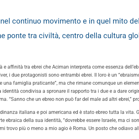
 nel continuo movimento e in quel mito de
 ponte tra civiltà, centro della cultura gl
à e affinità tra ebrei che Aciman interpreta come essenza dell’e
liver, i due protagonisti sono entrambi ebrei. Il loro è un “ebraism
ere una famiglia praticante”, ma che rimane comunque un elemen
ta identità condivisa a spronare il rapporto tra i due e a dare orig
ima. “Sanno che un ebreo non può far del male ad altri ebrei,” p
adinanza italiana e poi americana ed è stato ebreo tutta la vita.
e ebraica della sua identità, “dovrebbe essere Israele, ma ci sono
mi trovo più o meno a mio agio è Roma. Un posto che odiavo all