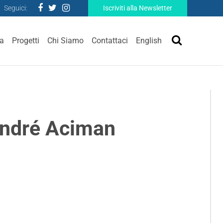
Seguici:
Iscriviti alla Newsletter
ra
Progetti
Chi Siamo
Contattaci
English
André Aciman