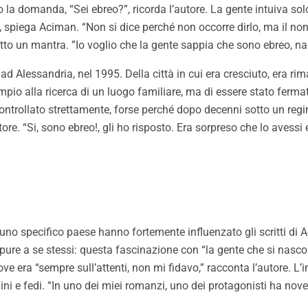
la domanda, “Sei ebreo?”, ricorda l’autore. La gente intuiva sol
 spiega Aciman. “Non si dice perché non occorre dirlo, ma il non 
 fatto un mantra. ”Io voglio che la gente sappia che sono ebreo, n
o ad Alessandria, nel 1995. Della città in cui era cresciuto, era r
mpio alla ricerca di un luogo familiare, ma di essere stato ferm
ontrollato strettamente, forse perché dopo decenni sotto un regim
utore. “Si, sono ebreo!, gli ho risposto. Era sorpreso che lo av
no specifico paese hanno fortemente influenzato gli scritti di 
ppure a se stessi: questa fascinazione con “la gente che si nasc
ve era “sempre sull’attenti, non mi fidavo,” racconta l’autore.
L’i
gini e fedi. “In uno dei miei romanzi, uno dei protagonisti ha nove