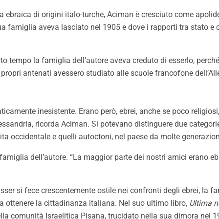
 ebraica di origini italo-turche, Aciman è cresciuto come apolide
a famiglia aveva lasciato nel 1905 e dove i rapporti tra stato e 
rto tempo la famiglia dell’autore aveva creduto di esserlo, per
i propri antenati avessero studiato alle scuole francofone dell’Al
aticamente inesistente. Erano però, ebrei, anche se poco religiosi, 
lessandria, ricorda Aciman. Si
potevano distinguere
due categorie
 vita occidentale e quelli autoctoni, nel paese da molte generazion
 famiglia dell’autore. “La maggior parte dei nostri amici erano ebr
er si fece crescentemente ostile nei confronti degli ebrei, la fa
 a ottenere la cittadinanza italiana. Nel suo ultimo libro,
Ultima n
 comunità Israelitica Pisana, trucidato nella sua dimora nel 194