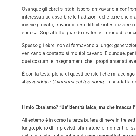
Ovunque gli ebrei si stabilissero, arrivavano a confron
interessati ad assorbire le tradizioni delle terre che o
invece provato, trovando però difficile interiorizzare 
ebraica. Soprattutto quando i valori e il modo di conce
Spesso gli ebrei non si fermavano a lungo: generazione
venivano a contatto si moltiplicavano. E dunque, per i
quei costumi e insegnamenti che i propri antenati ave
È con la testa piena di questi pensieri che mi accingo
Alessandria
e
Chiamami col tuo nome
, il cui adatta
Il mio Ebraismo? “Un’identità laica, ma che intacca l’
All’esterno è in corso la terza bufera di neve in tre se
lungo, pieno di imprevisti, sfumature, e momenti di svo
della sua vita, abbia interagito
con i concetti di nazio