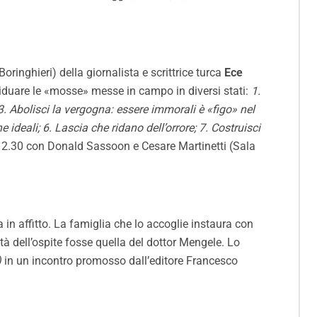
 Boringhieri
) della giornalista e scrittrice turca
Ece
ividuare le «mosse» messe in campo in diversi stati:
1.
3. Abolisci la vergogna: essere immorali è «figo» nel
e ideali; 6. Lascia che ridano dell’orrore; 7. Costruisci
 12.30 con Donald Sassoon e Cesare Martinetti (Sala
n affitto. La famiglia che lo accoglie instaura con
ità dell’ospite fosse quella del dottor Mengele. Lo
)
in un incontro promosso dall’editore
Francesco