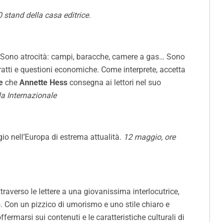
 stand della casa editrice
.
41. Sono atrocità: campi, baracche, camere a gas… Sono
tratti e questioni economiche. Come interprete, accetta
e
che
Annette Hess
consegna ai lettori nel suo
la Internazionale
gio nell’Europa di estrema attualità.
12 maggio, ore
ttraverso le lettere a una giovanissima interlocutrice,
nso. Con un pizzico di umorismo e uno stile chiaro e
ermarsi sui contenuti e le caratteristiche culturali di