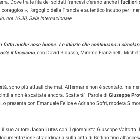
ra. Dove tra le fila dei soldati francesi c’erano anche i
fucilieri
 coraggiosi», l’orgoglio della Francia e autentico incubo per i n
o, ore 16.30, Sala Internazionale
 fatto anche cose buone. Le idiozie che continuano a circolar
os’è il fascismo
, con David Bidussa, Mimmo Franzinelli, Michela
libertà, sono più attuali che mai. Affermarle non è scontato, ma n
cintilla non è scattata ancora. Scatterà”. Parola di
Giuseppe Pro
. Lo presenta con Emanuele Felice e Adriano Sofri, modera Simon
 il suo autore
Jason Lutes
con il giornalista Giuseppe Valtorta
cumentazione straordinaria sulla città di Berlino fino all’ascesa