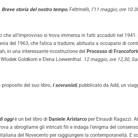
. Breve storia del nostro tempo
,
Feltrinelli
,
l’11 maggio, ore 10.30
cco che all’improvviso si trova immersa in fatti accaduti nel 19
ania del 1963, che fatica a tradurre, abituata a occuparsi di con
hoah, in una interessante ricostruzione del
Processo di Francofort
on Wlodek Goldkorn e Elena Loewenthal.
12 maggio, ore 12,30, Sa
 proposito del suo libro,
I sovranisti
, pubblicato da
Add
, un viag
di oggi
è un bel libro di
Daniele Aristarco
per
Einaudi Ragazzi
. A
 prova a sbrogliarne gli intricati fili e indaga l’enigma del conse
italiana del Novecento per raggiungere la contemporaneità. E soff