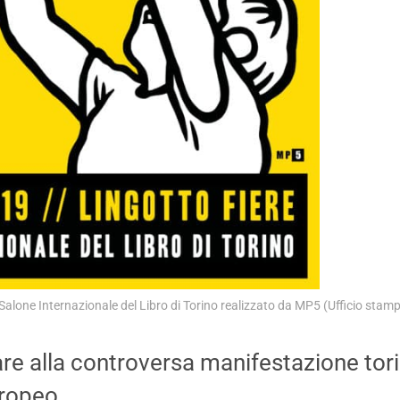
alone Internazionale del Libro di Torino realizzato da MP5 (Ufficio stam
re alla controversa manifestazione tori
uropeo