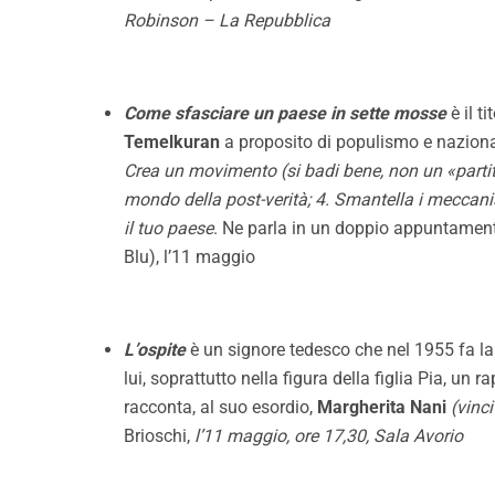
Robinson – La Repubblica
Come sfasciare un paese in sette mosse
è il t
Temelkuran
a proposito di populismo e nazional
Crea un movimento (si badi bene, non un «partito»
mondo della post-verità; 4. Smantella i meccanismi 
il tuo paese
. Ne parla in un doppio appuntament
Blu), l’11 maggio
L’ospite
è un signore tedesco che nel 1955 fa la
lui, soprattutto nella figura della figlia Pia, u
racconta, al suo esordio,
Margherita Nani
(vinc
Brioschi
,
l’11 maggio, ore 17,30, Sala Avorio