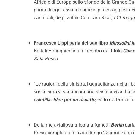
Africa e di Europa sullo sfondo della Grande Guer
prima di ogni assalto come «i piú coraggiosi dei
cannibali, degli zulú». Con Lara Ricci,
l’11 maggi
Francesco Lippi parla del suo libro
Mussolini ha
Bollati Boringhieri
in un incontro dal titolo
Che c
Sala Rossa
“Le ragioni della sinistra, l’uguaglianza nella 
socialismo vi sia ancora una scintilla viva. La s
scintilla. Idee per un riscatto
, edito da
Donzelli
Della meravigliosa trilogia a fumetti
Berlin
parla
Press
, completa un lavoro lungo 22 anni e una do