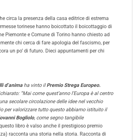
e circa la presenza della casa editrice di estrema
a kermesse torinese hanno boicottato il boicottaggio di
gione Piemonte e Comune di Torino hanno chiesto ad
ivamente chi cerca di fare apologia del fascismo, per
cora un po’ di futuro. Dieci appuntamenti per chi
lli d’anima
ha vinto il
Premio Strega Europeo.
chiarato: “Mai come quest’anno l’Europa è al centro
 una secolare circolazione delle idee nel vecchio
io per valorizzare tutto questo abbiamo istituito il
iovanni Bogliolo
, come segno tangibile
uesto libro è valso anche il prestigioso premio
zza
) racconta una storia nella storia. Racconta di