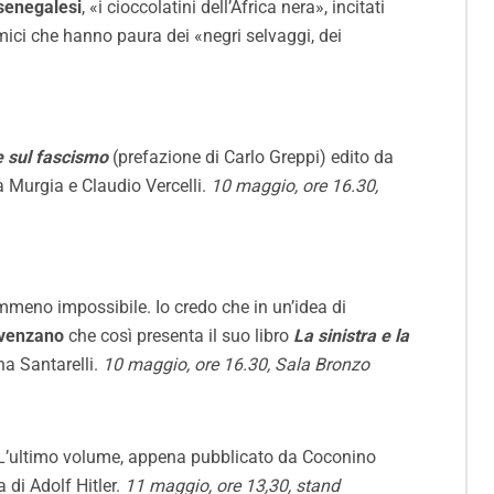
 senegalesi
, «i cioccolatini dell’Africa nera», incitati
emici che hanno paura dei «negri selvaggi, dei
e sul fascismo
(prefazione di Carlo Greppi) edito da
 Murgia e Claudio Vercelli.
10 maggio, ore 16.30,
emmeno impossibile. Io credo che in un’idea di
venzano
che così presenta il suo libro
La sinistra e la
a Santarelli.
10 maggio, ore 16.30, Sala Bronzo
. L’ultimo volume, appena pubblicato da
Coconino
 di Adolf Hitler.
11 maggio, ore 13,30, stand