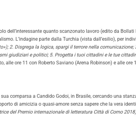
itolo dell’interessante quanto scanzonato lavoro (edito da
Bollati
ismo. L’indagine parte dalla Turchia (vista dall’esilio), per ind
); 2. Disgrega la logica, spargi il terrore nella comunicazione; 
giudiziari e politici; 5. Progetta i tuoi cittadini e le tue cittadin
o, alle ore 11 con Roberto Saviano (Arena Robinson) e alle ore
 sua comparsa a Candido Godoi, in Brasile, cercando una stanza i
n rapporto di amicizia o quasi-amore senza sapere che la vera ident
itrice del Premio internazionale di letteratura Città di Como 2018