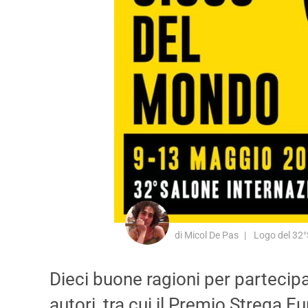
di Micol De Pas
Logo del 32°S
Dieci buone ragioni per partecipa
autori, tra cui il Premio Strega E