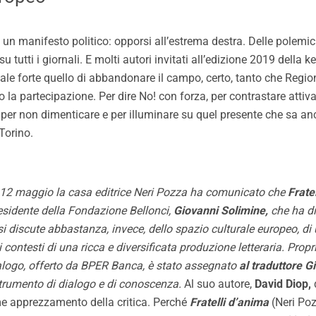
n manifesto politico: opporsi all’estrema destra. Delle polemich
o su tutti i giornali. E molti autori invitati all’edizione 2019 dell
gnale forte quello di abbandonare il campo, certo, tanto che Re
elto la partecipazione. Per dire No! con forza, per contrastare att
, per non dimenticare e per illuminare su quel presente che sa an
Torino.
il 12 maggio la casa editrice Neri Pozza ha comunicato che
Frate
residente della Fondazione Bellonci,
Giovanni Solimine,
che ha di
n si discute abbastanza, invece, dello spazio culturale europeo, di
contesti di una ricca e diversificata produzione letteraria. Propr
logo, offerto da BPER Banca, è stato assegnato
al traduttore G
trumento di dialogo e di conoscenza.
Al suo autore,
David Diop,
q
me apprezzamento della critica. Perché
Fratelli d’anima
(
Neri Po