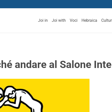
Joi in
Joi with
Voci
Hebraica
Cultu
hé andare al Salone Inte