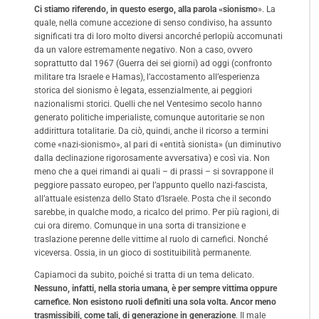
Ci stiamo riferendo, in questo esergo, alla parola «sionismo
». La
quale, nella comune accezione di senso condiviso, ha assunto
significati tra di loro molto diversi ancorché perlopiù accomunati
da un valore estremamente negativo. Non a caso, ovvero
soprattutto dal 1967 (Guerra dei sei giorni) ad oggi (confronto
militare tra Israele e Hamas), l’accostamento all’esperienza
storica del sionismo è legata, essenzialmente, ai peggiori
nazionalismi storici. Quelli che nel Ventesimo secolo hanno
generato politiche imperialiste, comunque autoritarie se non
addirittura totalitarie. Da ciò, quindi, anche il ricorso a termini
come «nazi-sionismo», al pari di «entità sionista» (un diminutivo
dalla declinazione rigorosamente avversativa) e così via. Non
meno che a quei rimandi ai quali – di prassi – si sovrappone il
peggiore passato europeo, per l’appunto quello nazi-fascista,
all’attuale esistenza dello Stato d’Israele. Posta che il secondo
sarebbe, in qualche modo, a ricalco del primo. Per più ragioni, di
cui ora diremo. Comunque in una sorta di transizione e
traslazione perenne delle vittime al ruolo di carnefici. Nonché
viceversa. Ossia, in un gioco di sostituibilità permanente.
Capiamoci da subito, poiché si tratta di un tema delicato.
Nessuno, infatti, nella storia umana, è per sempre vittima oppure
carnefice. Non esistono ruoli definiti una sola volta. Ancor meno
trasmissibili, come tali, di generazione in generazione
. Il male