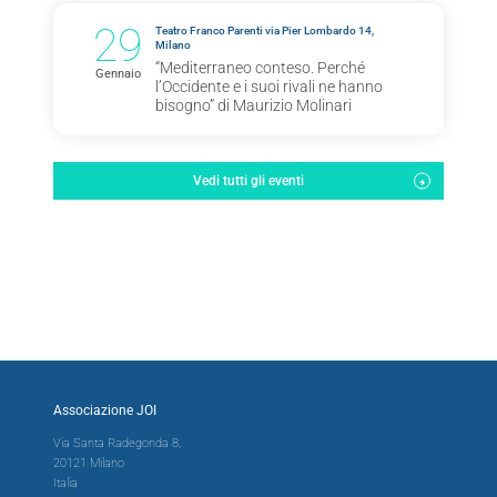
29
Teatro Franco Parenti via Pier Lombardo 14,
Milano
“Mediterraneo conteso. Perché
Gennaio
l’Occidente e i suoi rivali ne hanno
bisogno” di Maurizio Molinari
Vedi tutti gli eventi
Associazione JOI
Via Santa Radegonda 8,
20121 Milano
Italia