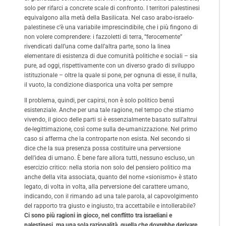
solo per rifarci a concrete scale di confronto. I territori palestinesi
equivalgono alla metà della Basilicata. Nel caso arabo-israelo-
palestinese c’è una variabile imprescindibile, che i più fingono di
non volere comprendere: i fazzoletti di terra, “ferocemente”
rivendicati dall’una come dall’altra parte, sono la linea
elementare di esistenza di due comunità politiche e sociali – sia
pure, ad oggi, rispettivamente con un diverso grado di sviluppo
istituzionale – oltre la quale si pone, per ognuna di esse, il nulla,
il vuoto, la condizione diasporica una volta per sempre
Il problema, quindi, per capirsi, non è solo politico bensì
esistenziale. Anche per una tale ragione, nel tempo che stiamo
vivendo, il gioco delle parti si è essenzialmente basato sull’altrui
de-legittimazione, così come sulla de-umanizzazione. Nel primo
caso si afferma che la controparte non esista. Nel secondo si
dice che la sua presenza possa costituire una perversione
dell’idea di umano. È bene fare allora tutti, nessuno escluso, un
esercizio critico: nella storia non solo del pensiero politico ma
anche della vita associata, quanto del nome «sionismo» è stato
legato, di volta in volta, alla perversione del carattere umano,
indicando, con il rimando ad una tale parola, al capovolgimento
del rapporto tra giusto e ingiusto, tra accettabile e intollerabile?
Ci sono più ragioni in gioco, nel conflitto tra israeliani e
palestinesi, ma una sola razionalità, quella che dovrebbe derivare