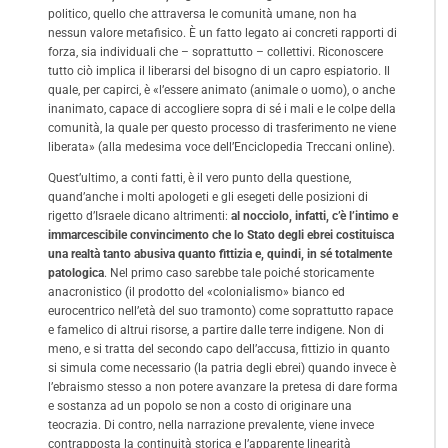
politico, quello che attraversa le comunità umane, non ha
nessun valore metafisico. È un fatto legato ai concreti rapporti di
forza, sia individuali che – soprattutto – collettivi. Riconoscere
tutto ciò implica il liberarsi del bisogno di un capro espiatorio. Il
quale, per capirci, è «l’essere animato (animale o uomo), o anche
inanimato, capace di accogliere sopra di sé i mali e le colpe della
comunità, la quale per questo processo di trasferimento ne viene
liberata» (alla medesima voce dell’Enciclopedia Treccani online).
Quest’ultimo, a conti fatti, è il vero punto della questione,
quand’anche i molti apologeti e gli esegeti delle posizioni di
rigetto d’Israele dicano altrimenti:
al nocciolo, infatti, c’è l’intimo e
immarcescibile convincimento che lo Stato degli ebrei costituisca
una realtà tanto abusiva quanto fittizia e, quindi, in sé totalmente
patologica
. Nel primo caso sarebbe tale poiché storicamente
anacronistico (il prodotto del «colonialismo» bianco ed
eurocentrico nell’età del suo tramonto) come soprattutto rapace
e famelico di altrui risorse, a partire dalle terre indigene. Non di
meno, e si tratta del secondo capo dell’accusa, fittizio in quanto
si simula come necessario (la patria degli ebrei) quando invece è
l’ebraismo stesso a non potere avanzare la pretesa di dare forma
e sostanza ad un popolo se non a costo di originare una
teocrazia. Di contro, nella narrazione prevalente, viene invece
contrapposta la continuità storica e l’apparente linearità