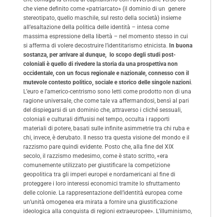
che viene definito come «patriarcato» (il dominio di un genere
stereotipato, quello maschile, sul resto della società) insieme
all’esaltazione della politica delle identità – intesa come
massima espressione della libertà – nel momento stesso in cui
si afferma di volere decostruire l’identitarismo etnicista.
In buona
sostanza, per arrivare al dunque, lo scopo degli studi post-
coloniali è quello di rivedere la storia da una prospettiva non
occidentale, con un focus regionale e nazionale, connesso con il
mutevole contesto politico, sociale e storico delle singole nazioni
.
L’euro e l’americo-centrismo sono letti come prodotto non di una
ragione universale, che come tale va affermandosi, bensì al pari
del dispiegarsi di un dominio che, attraverso i cliché sessuali,
coloniali e culturali diffusisi nel tempo, occulta i rapporti
materiali di potere, basati sulle infinite asimmetrie tra chi ruba e
chi, invece, è derubato. Il nesso tra questa visione del mondo e il
razzismo pare quindi evidente. Posto che, alla fine del XIX
secolo, il razzismo medesimo, come è stato scritto, «era
comunemente utilizzato per giustificare la competizione
geopolitica tra gli imperi europei e nordamericani al fine di
proteggere i loro interessi economici tramite lo sfruttamento
delle colonie. La rappresentazione dell’identità europea come
un’unità omogenea era mirata a fornire una giustificazione
ideologica alla conquista di regioni extraeuropee». L’illuminismo,