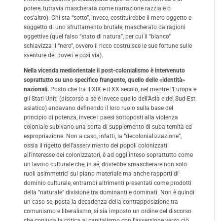
potere, tuttavia mascherata come narrazione razziale o
cos’altro). Chi sta “sotto”, invece, costituirebbe il mero oggetto e
soggetto di uno sfruttamento brutale, mascherato da ragioni
oggettive (quel falso “stato di natura”, per cui il “bianco”
schiavizza il “nero”, ovvero il ricco costruisce le sue fortune sulle
sventure dei poveri e così via).
Nella vicenda mediorientale il post-colonialismo è intervenuto
soprattutto su uno specifico frangente, quello delle «identità»
nazionali.
Posto che tra il XIX e il XX secolo, nel mentre l’Europa e
gli Stati Uniti (discorso a sé è invece quello dell’Asia e del Sud-Est
asiatico) andavano definendo il loro ruolo sulla base del
principio di potenza, invece i paesi sottoposti alla violenza
coloniale subivano una sorta di supplemento di subalternità ed
espropriazione. Non a caso, infatti, la “decolonializzazione”,
ossia il rigetto dell’asservimento dei popoli colonizzati
all’interesse dei colonizzatori, è ad oggi inteso soprattutto come
un lavoro culturale che, in sé, dovrebbe smascherare non solo
ruoli asimmetrici sul piano materiale ma anche rapporti di
dominio culturale, entrambi altrimenti presentati come prodotti
della “naturale” divisione tra dominanti e dominati. Non è quindi
un caso se, posta la decadenza della contrapposizione tra
comunismo e liberalismo, si sia imposto un ordine del discorso
che coniuga la critica al capitalismo con l’avversione verso ciò