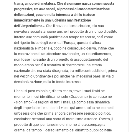
trama, a rigore di metafora. Che il sionismo nasca come risposta
progressiva, tra due secoli, ai processi di autodeterminazione
delle nazioni, poco o nulla interessa a chi lo traduce
immediatamente in una luciferina manifestazione
dell’«imperialismo».
Che il nazionalismo ebraico, e la sua
nervatura socialista, siano anche il prodotto di un lungo dibattito
interno alle comunità politiche del tempo trascorso, così come
del rigetto fisico degli ebrei dall’Europa, questa sì allora
nazionalista e imperiale, poco ne consegue o deriva. Infine, che
la costruzione di un «focolare nazionale», un «insediamento»,
non fosse il presidio di un progetto di assoggettamento del
modo arabo bensì il tentativo di ripercorrere una strada
nazionale che era stata disegnata, tra mille contraddizioni, prima
nel Vecchio Continente e poi anche nei medesimi paesi in via di
decolonizzazione, nulla in fondo interessa.
L’analisi post-coloniale, d’altro canto, trova i suoi limiti nel
momento in cui identifica nel solo «Occidente» (e con esso nel
«sionismo») le ragioni di tutti i mali. La complessa dinamica
degli imperialismi multietnici viene qui ammutolita nel nome di
un’ossessione che, prima ancora dell’essere esercizio politico,
costituisce semmai una sorta di moralismo astorico. Ovvero, il
prodotto di quel puritanesimo di ritorno che accompagna
oramai da tempo il deragliamento del dibattito pubblico nelle