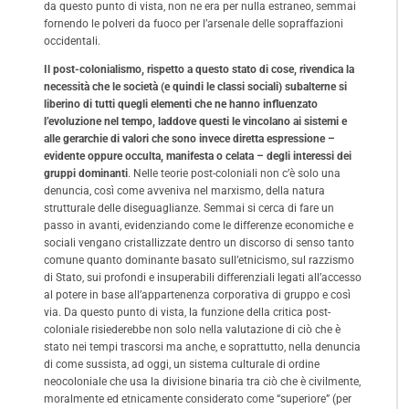
da questo punto di vista, non ne era per nulla estraneo, semmai
fornendo le polveri da fuoco per l’arsenale delle sopraffazioni
occidentali.
Il post-colonialismo, rispetto a questo stato di cose, rivendica la
necessità che le società (e quindi le classi sociali) subalterne si
liberino di tutti quegli elementi che ne hanno influenzato
l’evoluzione nel tempo, laddove questi le vincolano ai sistemi e
alle gerarchie di valori che sono invece diretta espressione –
evidente oppure occulta, manifesta o celata – degli interessi dei
gruppi dominanti
. Nelle teorie post-coloniali non c’è solo una
denuncia, così come avveniva nel marxismo, della natura
strutturale delle diseguaglianze. Semmai si cerca di fare un
passo in avanti, evidenziando come le differenze economiche e
sociali vengano cristallizzate dentro un discorso di senso tanto
comune quanto dominante basato sull’etnicismo, sul razzismo
di Stato, sui profondi e insuperabili differenziali legati all’accesso
al potere in base all’appartenenza corporativa di gruppo e così
via. Da questo punto di vista, la funzione della critica post-
coloniale risiederebbe non solo nella valutazione di ciò che è
stato nei tempi trascorsi ma anche, e soprattutto, nella denuncia
di come sussista, ad oggi, un sistema culturale di ordine
neocoloniale che usa la divisione binaria tra ciò che è civilmente,
moralmente ed etnicamente considerato come “superiore” (per