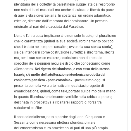
identitaria della collettività palestinese, suggellata dall’esproprio
non solo di beni materiali ma anche di cultura e libertà da parte
di quella ebraico-israeliana. In sostanza, un ordine adamitico,
edenico, distrutto dall’impronta del dominatore. Un peccato
originale, al pari della cacciata dal Paradiso.
L’una e l’altra cosa implicano che non solo Israele, nel pluralismo
che lo caratterizza (quindi la sua società, l’ordinamento politico
che si è dato nel tempo e cos’altro, ovvero la sua stessa storia),
sia da intendersi come costruzione surrettizia, illegittima, illecita
ma, per il suo stesso esistere, costituisca non di meno lo
specchio delle peggiori nequizie di ciò che conosciamo come
«Occidente».
Nel rigetto del sionismo, e con esso dello stesso
Israele, c’è molto dell’adulterazione ideologica prodotta dal
cosiddetto pensiero «post-coloniale».
Quest’ultimo oggi si
presenta come la vera alternativa in qualsiasi progetto di
emancipazione; quindi, come tale, portato sul palmo della mano
in quanto illuminazione incontrovertibile nella critica al potere,
destinata in prospettiva a ribaltare i rapporti di forza tra
subalterni ed élite.
Il post-colonialismo, nato a partire dagli anni Cinquanta e
Sessanta come necessaria rilettura pluridisciplinare
dell’etnocentrismo euro-americano, al pari di una più ampia