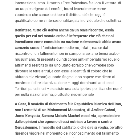
internazionalismo. Il motto «Free Palestine» è allora il vettore di
un utopico rigetto dei confini, intesi letteralmente come
«borders» che cancellerebbero il diritto a ciò che oggi è
qualificato come «intersezionalità», sia individuale che collettiva.
Beninteso, tutto ciò deriva anche da un reale riscontro, ossia
quello per cui nel mondo arabo è infrequente che ciò che noi
intendiamo come connubio tra nazione e democrazia abbia avuto
concreto corso.
L’antisionismo odierno, infatti, nasce dal
riscontro di un fallimento non in campo israeliano bensì arabo-
musulmano. Si presenta quindi come anti-imperialismo (quello
altrimenti esercitato da uno Stato ebraico che vorrebbe solo
divorare le terre altrui, e con esse le identità di coloro che le
abitano e le vivono) quando finge di non sapere che dietro ai
movimenti di re-islamizzazione – oggi dominanti anche nei
Territori palestinesi – sussiste una sola ipotesi politica, che non è
per nulla nazionale ma, piuttosto, neo-imperiale
A Gaza, il modello di riferimento è la Repubblica islamica dell’Iran,
non i tentativi di un
Mohammad Mossadeq, di
Amílcar Cabral,
Jomo Kenyatta, Samora Moisés Machel e così via, a prescindere
dalle opinioni che ognuno di essi nutrisse a favore o contro
Gerusalemme
.
Il modello del califfato, o che dire si voglia, peraltro
riprende vigore nel momento del riconoscimento del fallimento