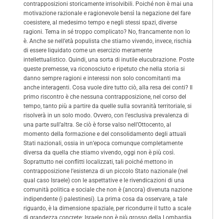
contrapposizioni storicamente irrisolvibili. Poiché non è mai una
motivazione razionale e ragionevole bensì la negazione del fare
coesistere, al medesimo tempo e negli stessi spazi, diverse
ragioni. Tema in sé troppo complicato? No, francamente non lo
è. Anche se nell’età populista che stiamo vivendo, invece, rischia
di essere liquidato come un esercizio meramente
intellettualistico. Quindi, una sorta di inutile elucubrazione. Poste
queste premesse, va riconosciuto e ripetuto che nella storia si
danno sempre ragioni e interessi non solo concomitanti ma
anche interagenti. Cosa vuole dire tutto ciò, alla resa dei conti? Il
primo riscontro è che nessuna contrapposizione, nel corso del
tempo, tanto più a partire da quelle sulla sovranità territoriale, si
risolverà in un solo modo. Ovvero, con l’esclusiva prevalenza di
una parte sull’altra. Se ciò è forse valso nell’Ottocento, al
momento della formazione e del consolidamento degli attuali
Stati nazionali, ossia in un’epoca comunque completamente
diversa da quella che stiamo vivendo, oggi non è più così.
Soprattutto nei conflitti localizzati, tali poiché mettono in
contrapposizione l’esistenza di un piccolo Stato nazionale (nel
qual caso Israele) con le aspettative e le rivendicazioni di una
comunità politica e sociale che non è (ancora) divenuta nazione
indipendente (i palestinesi). La prima cosa da osservare, a tale
riguardo, è la dimensione spaziale, per ricondurre il tutto a scale
di grandezza concrete: Israele non è più grosso della Lombardia,