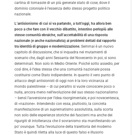
cartina di tornasole di un più generale stato di cose, dove il
dominio coloniale è l’essenza dello stesso progetto politico
nazionale.
L’antisionismo di cui si va parlando, a tutt’oggi, ha allora ben
poco a che fare con il vecchio dibattito, intestino perlopiù alle
stesse comunità ebraiche, sull’accettabilità di una risposta
nazionale (e anche nazionalista) ai problemi dettati dal rapporto
tra identità di gruppo e modernizzazione.
Semmai è un nuovo
capitolo di discussione, che si inquadra nei mutamenti di
scenario che, dagli anni Sessanta del Novecento in poi, si sono
determinati. Non solo in Medio Oriente. Poiché sotto assedio, per
così dire, è l’idea stessa che una comunità nazionale possa
costituirsi come Stato indipendente. In quanto il vero punto di
attacco degli antisionisti di oggi non è la loro vicinanza al
mondo palestinese – di cui peraltro si vuole conoscere poco o
nulla, ancora meno nell’evoluzione del suo stesso nazionalismo
– bensì l’avversione per l’idea risorgimentale, e poi novecentesca,
di «nazione». Intendendo con essa, piuttosto, la concreta
manifestazione di un suprematismo assolutista, sulla scorta
non solo delle esperienze storiche dei fascismi ma anche dei
rigurgiti di intolleranza che il sovranismo sta manifestando un
po’ ovunque. Tutta l’evoluzione della traiettoria del moderno
Stato è quindi riletta alla luce di questo falso e illusorio