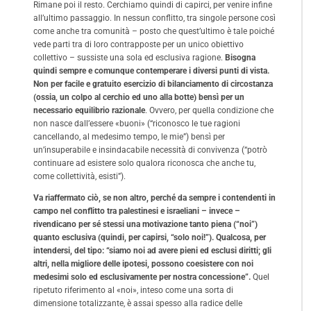
Rimane poi il resto. Cerchiamo quindi di capirci, per venire infine
all’ultimo passaggio. In nessun conflitto, tra singole persone così
come anche tra comunità – posto che quest’ultimo è tale poiché
vede parti tra di loro contrapposte per un unico obiettivo
collettivo – sussiste una sola ed esclusiva ragione.
Bisogna
quindi sempre e comunque contemperare i diversi punti di vista.
Non per facile e gratuito esercizio di bilanciamento di circostanza
(ossia, un colpo al cerchio ed uno alla botte) bensì per un
necessario equilibrio razionale
. Ovvero, per quella condizione che
non nasce dall’essere «buoni» (“riconosco le tue ragioni
cancellando, al medesimo tempo, le mie”) bensì per
un’insuperabile e insindacabile necessità di convivenza (“potrò
continuare ad esistere solo qualora riconosca che anche tu,
come collettività, esisti”).
Va riaffermato ciò, se non altro, perché da sempre i contendenti in
campo nel conflitto tra palestinesi e israeliani – invece –
rivendicano per sé stessi una motivazione tanto piena (“noi”)
quanto esclusiva (quindi, per capirsi, “solo noi!”). Qualcosa, per
intendersi, del tipo: “siamo noi ad avere pieni ed esclusi diritti; gli
altri, nella migliore delle ipotesi, possono coesistere con noi
medesimi solo ed esclusivamente per nostra concessione”.
Quel
ripetuto riferimento al «noi», inteso come una sorta di
dimensione totalizzante, è assai spesso alla radice delle