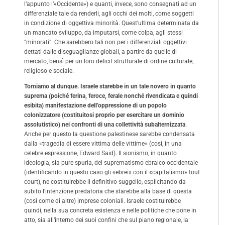
l’appunto l’«Occidente») e quanti, invece, sono consegnati ad un
differenziale tale da renderli, agli occhi dei molti, come soggetti
in condizione di oggettiva minorità. Quest’ultima determinata da
un mancato sviluppo, da imputarsi, come colpa, agli stessi
“minorati”. Che sarebbero tali non per i differenziali oggettivi
dettati dalle diseguaglianze globali, a partire da quelle di
mercato, bensì per un loro deficit strutturale di ordine culturale,
religioso e sociale.
Torniamo al dunque. Israele starebbe in un tale novero in quanto
suprema (poiché ferina, feroce, ferale nonché rivendicata e quindi
esibita) manifestazione dell’oppressione di un popolo
colonizzatore (costituitosi proprio per esercitare un dominio
assolutistico) nei confronti di una collettività subalternizzata
.
Anche per questo la questione palestinese sarebbe condensata
dalla «tragedia di essere vittima delle vittime» (così, in una
celebre espressione, Edward Said). Il sionismo, in quanto
ideologia, sia pure spuria, del suprematismo ebraico-occidentale
(identificando in questo caso gli «ebrei» con il «capitalismo» tout
court), ne costituirebbe il definitivo suggello, esplicitando da
subito l’intenzione predatoria che starebbe alla base di questa
(così come di altre) imprese coloniali. Israele costituirebbe
quindi, nella sua concreta esistenza e nelle politiche che pone in
atto, sia all’interno dei suoi confini che sul piano regionale, la