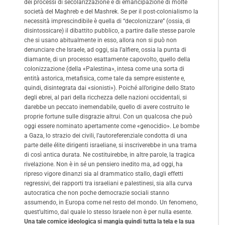
dei processi di secolarizzazione e di emancipazione di molte
società del Maghreb e del Mashrek. Se per il post-colonialismo la
necessità imprescindibile è quella di “decolonizzare” (ossia, di
disintossicare) il dibattito pubblico, a partire dalle stesse parole
che si usano abitualmente in esso, allora non si può non
denunciare che Israele, ad oggi, sia l’alfiere, ossia la punta di
diamante, di un processo esattamente capovolto, quello della
colonizzazione (della «Palestina», intesa come una sorta di
entità astorica, metafisica, come tale da sempre esistente e,
quindi, disintegrata dai «sionisti»). Poiché all’origine dello Stato
degli ebrei, al pari della ricchezza delle nazioni occidentali, si
darebbe un peccato inemendabile, quello di avere costruito le
proprie fortune sulle disgrazie altrui. Con un qualcosa che può
oggi essere nominato apertamente come «genocidio». Le bombe
a Gaza, lo strazio dei civili, l’autoreferenziale condotta di una
parte delle élite dirigenti israeliane, si inscriverebbe in una trama
di così antica durata. Ne costituirebbe, in altre parole, la tragica
rivelazione. Non è in sé un pensiero inedito ma, ad oggi, ha
ripreso vigore dinanzi sia al drammatico stallo, dagli effetti
regressivi, dei rapporti tra israeliani e palestinesi, sia alla curva
autocratica che non poche democrazie sociali stanno
assumendo, in Europa come nel resto del mondo. Un fenomeno,
quest’ultimo, dal quale lo stesso Israele non è per nulla esente.
Una tale cornice ideologica si mangia quindi tutta la tela e la sua