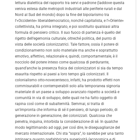
lettura dialettica del rapporto tra servi e padrone (laddove questa
veniva estesa dalle metropoli industriali alle periferie rurali e dal
Nord al Sud del mondo) dopo la fine del bipolarismo tra
l’«Occidente» liberaldemocratico, nonché capitalista, e l’«Oriente»
collettivista, ha prima integrato, e poi sostituito qualsiasi altra
formula di pensiero critico. Il suo fuoco di partenza è quello del
rigetto dell’egemonia culturale, oltreché politica, del punto di
vista delle società colonizzatrici. Tale fattore, ossia il potere di
condizionamento non solo materiale ma anche e soprattutto
emotivo, affettivo, relazionale e, quindi, comportamentale, è il
nocciolo del potere inteso come qualcosa di perdurante,
quand’anche la presenza fisica dei colonizzatori si sia da tempo
esaurita rispetto ai paesi a loro tempo già colonizzati. Il
colonialismo otto-novecentesco, infatti, ha prodotto effetti non
commisurabili e contemperabili solo alla temporanea signoria
materiale di un paese a sviluppo avanzato rispetto a società e
comunità in via di sviluppo, delle quali ne ha fatto oggetto di
rapina così come di subalternità. Semmai, si tratta di
un’impronta che informa di sé il pensiero, di lungo periodo, di
generazione in generazione, dei colonizzati. Qualcosa che
penetra, inquina, intorbida la considerazione di sé. In qualche
modo legittimando ad oggi, per così dire, le diseguaglianze del
mercato internazionale. Chi sta “sopra”, lo sarebbe per una tanto
intrinseca quanto prefabbricata superiorità (economica e di