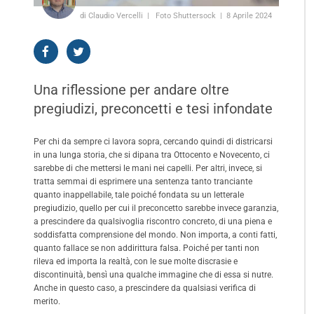
di Claudio Vercelli
Foto Shuttersock
8 Aprile 2024
Una riflessione per andare oltre
pregiudizi, preconcetti e tesi infondate
Per chi da sempre ci lavora sopra, cercando quindi di districarsi
in una lunga storia, che si dipana tra Ottocento e Novecento, ci
sarebbe di che mettersi le mani nei capelli. Per altri, invece, si
tratta semmai di esprimere una sentenza tanto tranciante
quanto inappellabile, tale poiché fondata su un letterale
pregiudizio, quello per cui il preconcetto sarebbe invece garanzia,
a prescindere da qualsivoglia riscontro concreto, di una piena e
soddisfatta comprensione del mondo. Non importa, a conti fatti,
quanto fallace se non addirittura falsa. Poiché per tanti non
rileva ed importa la realtà, con le sue molte discrasie e
discontinuità, bensì una qualche immagine che di essa si nutre.
Anche in questo caso, a prescindere da qualsiasi verifica di
merito.