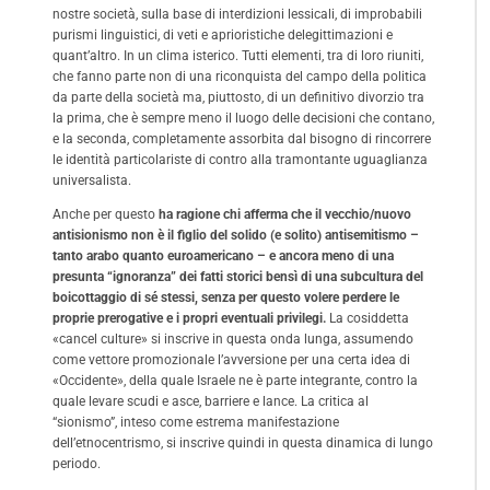
nostre società, sulla base di interdizioni lessicali, di improbabili
purismi linguistici, di veti e aprioristiche delegittimazioni e
quant’altro. In un clima isterico. Tutti elementi, tra di loro riuniti,
che fanno parte non di una riconquista del campo della politica
da parte della società ma, piuttosto, di un definitivo divorzio tra
la prima, che è sempre meno il luogo delle decisioni che contano,
e la seconda, completamente assorbita dal bisogno di rincorrere
le identità particolariste di contro alla tramontante uguaglianza
universalista.
Anche per questo
ha ragione chi afferma che il vecchio/nuovo
antisionismo non è il figlio del solido (e solito) antisemitismo –
tanto arabo quanto euroamericano – e ancora meno di una
presunta “ignoranza” dei fatti storici bensì di una subcultura del
boicottaggio di sé stessi, senza per questo volere perdere le
proprie prerogative e i propri eventuali privilegi.
La cosiddetta
«cancel culture» si inscrive in questa onda lunga, assumendo
come vettore promozionale l’avversione per una certa idea di
«Occidente», della quale Israele ne è parte integrante, contro la
quale levare scudi e asce, barriere e lance. La critica al
“sionismo”, inteso come estrema manifestazione
dell’etnocentrismo, si inscrive quindi in questa dinamica di lungo
periodo.