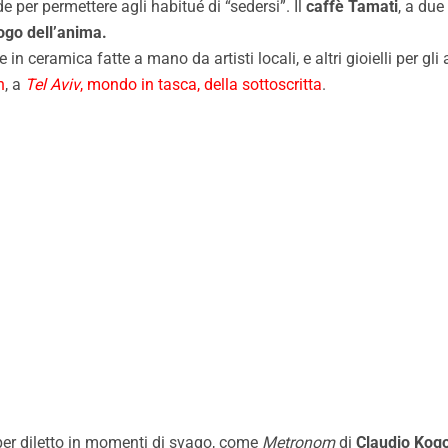
 per permettere agli habitué di “sedersi”. Il
caffè Tamati
, a due
ogo dell’anima.
ne in ceramica fatte a mano da artisti locali, e altri gioielli per gli
n
, a
Tel Aviv
, mondo in tasca, della sottoscritta
.
per diletto in momenti di svago, come
Metronom
di
Claudio Kog