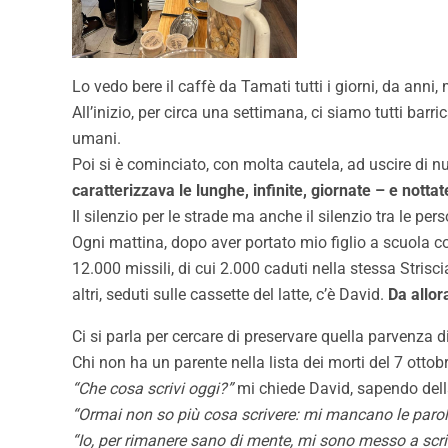
Lo vedo bere il caffè da Tamati tutti i giorni, da anni,
All’inizio, per circa una settimana, ci siamo tutti barr
umani.
Poi si è cominciato, con molta cautela, ad uscire di n
caratterizzava le lunghe, infinite, giornate – e nottat
Il silenzio per le strade ma anche il silenzio tra le p
Ogni mattina, dopo aver portato mio figlio a scuola 
12.000 missili, di cui 2.000 caduti nella stessa Stris
altri, seduti sulle cassette del latte, c’è David.
Da allora
Ci si parla per cercare di preservare quella parvenza d
Chi non ha un parente nella lista dei morti del 7 ottob
“Che cosa scrivi oggi?”
mi chiede David, sapendo della
“Ormai non so più cosa scrivere: mi mancano le paro
“Io, per rimanere sano di mente, mi sono messo a scri