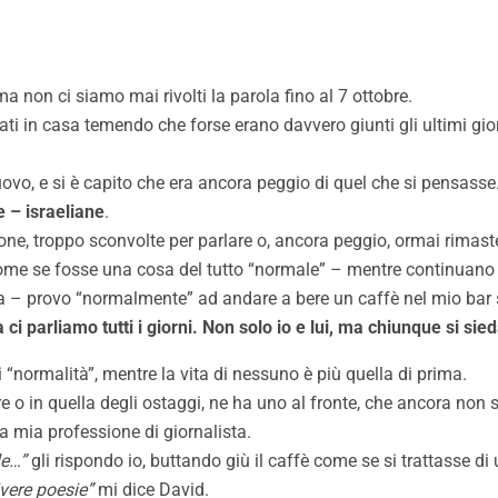
 ma non ci siamo mai rivolti la parola fino al 7 ottobre.
icati in casa temendo che forse erano davvero giunti gli ultimi gior
uovo, e si è capito che era ancora peggio di quel che si pensasse
e – israeliane
.
ersone, troppo sconvolte per parlare o, ancora peggio, ormai rimas
come se fosse una cosa del tutto “normale” – mentre continuano
cia – provo “normalmente” ad andare a bere un caffè nel mio bar s
 ci parliamo tutti i giorni. Non solo io e lui, ma chiunque si sied
i “normalità”, mentre la vita di nessuno è più quella di prima.
re o in quella degli ostaggi, ne ha uno al fronte, che ancora non 
 mia professione di giornalista.
le…”
gli rispondo io, buttando giù il caffè come se si trattasse di
vere poesie”
mi dice David.