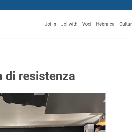
Joi in
Joi with
Voci
Hebraica
Cultu
 di resistenza