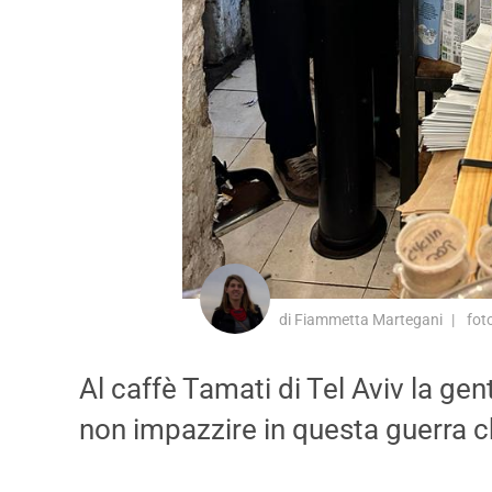
di Fiammetta Martegani
fot
Al caffè Tamati di Tel Aviv la gent
non impazzire in questa guerra c