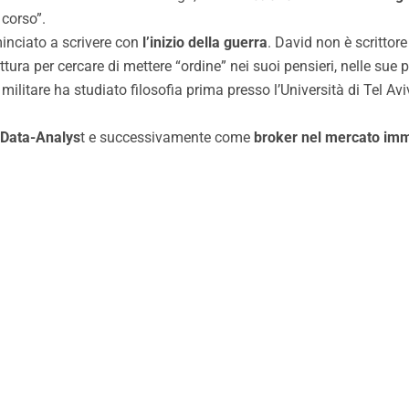
n corso”.
inciato a scrivere con
l’inizio della guerra
. David non è scrittore
tura per cercare di mettere “ordine” nei suoi pensieri, nelle sue pa
ilitare ha studiato filosofia prima presso l’Università di Tel Avi
Data-Analys
t e successivamente come
broker nel mercato immo