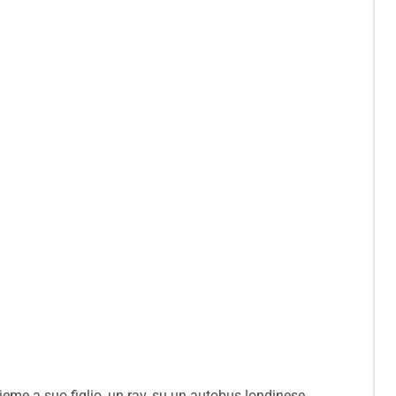
ieme a suo figlio, un rav, su un autobus londinese