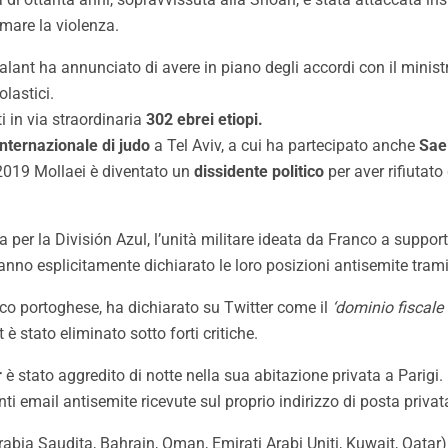
rmare la violenza.
Galant ha annunciato di avere in piano degli accordi con il mini
olastici.
i in via straordinaria
302 ebrei etiopi.
nternazionale di judo
a Tel Aviv, a cui ha partecipato anche
Sae
2019 Mollaei è diventato un
dissidente politico
per aver rifiutato
 per la División Azul, l’unità militare ideata da Franco a suppor
nno esplicitamente dichiarato le loro posizioni antisemite tram
co portoghese, ha dichiarato su Twitter come il
‘dominio fiscale
et è stato eliminato sotto forti critiche.
r
è stato aggredito di notte nella sua abitazione privata a Parigi. 
email antisemite ricevute sul proprio indirizzo di posta privat
Arabia Saudita, Bahrain, Oman, Emirati Arabi Uniti, Kuwait, Qata