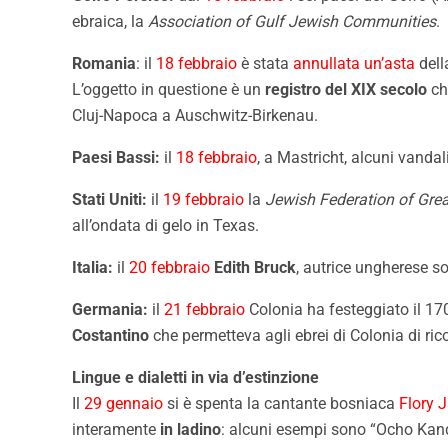
ebraica, la
Association of Gulf Jewish Communities
.
Romania
: il
18 febbraio
è stata
annullata un’asta
dell
L’oggetto in questione è un
registro del XIX secolo
ch
Cluj-Napoca a Auschwitz-Birkenau.
Paesi Bassi:
il
18 febbraio
, a Mastricht, alcuni vanda
Stati Uniti:
il
19 febbraio
la
Jewish Federation of Grea
all’ondata di gelo in Texas.
Italia:
il
20 febbraio
Edith Bruck
, autrice ungherese s
Germania:
il
21 febbraio
Colonia ha festeggiato il 17
Costantino
che permetteva agli ebrei di Colonia di ricop
Lingue e dialetti in via d’estinzione
Il
29 gennaio
si è spenta la cantante bosniaca
Flory 
interamente
in ladino
: alcuni esempi sono “Ocho Kand