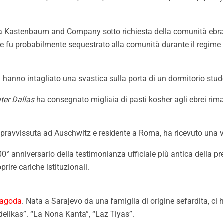
a Kastenbaum and Company sotto richiesta della comunità ebraic
e fu probabilmente sequestrato alla comunità durante il regime 
li hanno intagliato una svastica sulla porta di un dormitorio stud
ter Dallas
ha consegnato migliaia di pasti kosher agli ebrei rimas
opravvissuta ad Auschwitz e residente a Roma, ha ricevuto una v
00° anniversario della testimonianza ufficiale più antica della 
rire cariche istituzionali.
Jagoda
. Nata a Sarajevo da una famiglia di origine sefardita, ci 
elikas”. “La Nona Kanta”, “Laz Tiyas”.