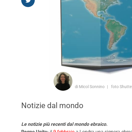
di Micol Sonnino
foto Shutte
Notizie dal mondo
Le notizie più recenti dal mondo ebraico.
Regno Unito:
il
9 febbraio
a Londra una signora ebrea 