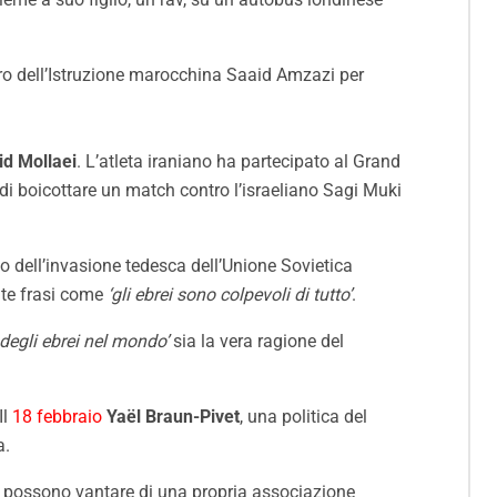
stro dell’Istruzione marocchina Saaid Amzazi per
id Mollaei
. L’atleta iraniano ha partecipato al Grand
 di boicottare un match contro l’israeliano Sagi Muki
to dell’invasione tedesca dell’Unione Sovietica
ite frasi come
‘gli ebrei sono colpevoli di tutto’
.
 degli ebrei nel mondo’
sia la vera ragione del
Il
18 febbraio
Yaël Braun-Pivet
, una politica del
a.
r) possono vantare di una propria associazione