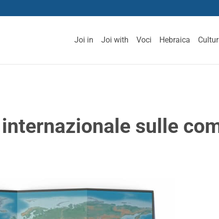
Joi in
Joi with
Voci
Hebraica
Cultu
internazionale sulle com