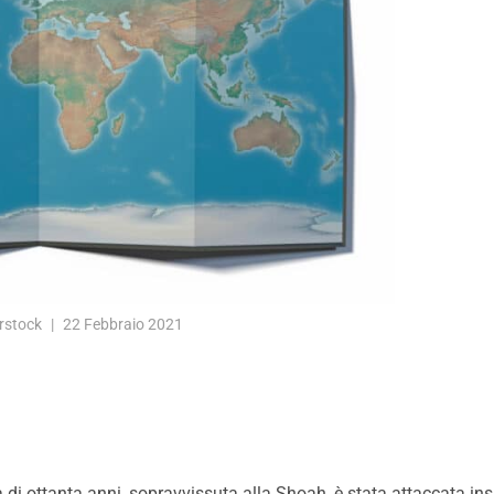
rstock
22 Febbraio 2021
di ottanta anni, sopravvissuta alla Shoah, è stata attaccata ins