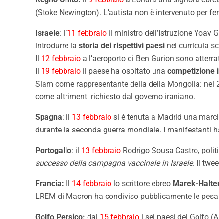
(Stoke Newington). L’autista non è intervenuto per fe
Israele
: l’
11 febbraio
il ministro dell’Istruzione Yoav 
introdurre la
storia dei rispettivi paesi
nei curricula sc
Il
12 febbraio
all’aeroporto di Ben Gurion sono atterrat
Il
19 febbraio
il paese ha ospitato una
competizione i
Slam come rappresentante della della Mongolia: nel 
come altrimenti richiesto dal governo iraniano.
Spagna
: il
13 febbraio
si è tenuta a Madrid una marcia
durante la seconda guerra mondiale. I manifestanti ha
Portogallo
: il
13 febbraio
Rodrigo Sousa Castro, politi
successo della campagna vaccinale in Israele
. Il twe
Francia:
Il
14 febbraio
lo scrittore ebreo
Marek-Halte
LREM di Macron ha condiviso pubblicamente le pesanti 
Golfo Persico:
dal
15 febbraio
i sei paesi del Golfo (