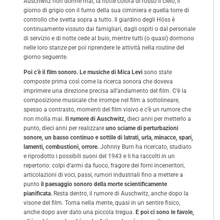
Auschwitz non dorme mai, la notte colora di rosso il cielo, il
giorno di grigio con il fumo della sua ciminiera e quella torre di
controllo che svetta sopra a tutto. Il giardino degli Höss è
continuamente vissuto dai famigliari, dagli ospiti o dal personale
di servizio e di notte cede al buio, mentre tutti (o quasi) dormono
nelle loro stanze per poi riprendere le attività nella routine del
giorno seguente.
Poi c’è il film sonoro. Le musiche di Mica Levi
sono state
composte prima così come la ricerca sonora che doveva
imprimere una direzione precisa all’andamento del film. C’è la
composizione musicale che irrompe nel film a sottolineare,
spesso a contrasto, momenti del film visivo e c’è un rumore che
non molla mai.
Il rumore di Auschwitz,
dieci anni per metterlo a
punto, dieci anni per realizzare
uno sciame di perturbazioni
sonore, un basso continuo e sottile di latrati, urla, minacce, spari,
lamenti, combustioni, orrore.
Johnny Burn ha ricercato, studiato
e riprodotto i possibili suoni del 1943 e li ha raccolti in un
repertorio: colpi d’armi da fuoco, fragore dei forni inceneritori,
articolazioni di voci, passi, rumori industriali fino a mettere a
punto
il paesaggio sonoro della morte scientificamente
pianificata.
Resta dentro, il rumore di Auschwitz, anche dopo la
visone del film. Torna nella mente, quasi in un sentire fisico,
anche dopo aver dato una piccola tregua.
E poi ci sono le favole,