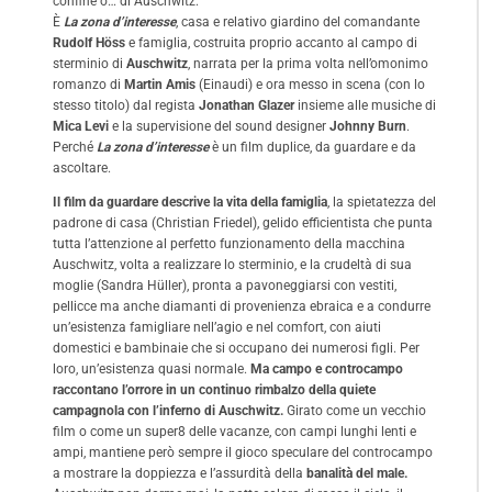
confine o… di Auschwitz.
È
La zona d’interesse
, casa e relativo giardino del comandante
Rudolf Höss
e famiglia, costruita proprio accanto al campo di
sterminio di
Auschwitz
, narrata per la prima volta nell’omonimo
romanzo di
Martin Amis
(Einaudi) e ora messo in scena (con lo
stesso titolo) dal regista
Jonathan Glazer
insieme alle musiche di
Mica Levi
e la supervisione del sound designer
Johnny Burn
.
Perché
La zona d’interesse
è un film duplice, da guardare e da
ascoltare.
Il film da guardare descrive la vita della famiglia
, la spietatezza del
padrone di casa (Christian Friedel), gelido efficientista che punta
tutta l’attenzione al perfetto funzionamento della macchina
Auschwitz, volta a realizzare lo sterminio, e la crudeltà di sua
moglie (Sandra Hüller), pronta a pavoneggiarsi con vestiti,
pellicce ma anche diamanti di provenienza ebraica e a condurre
un’esistenza famigliare nell’agio e nel comfort, con aiuti
domestici e bambinaie che si occupano dei numerosi figli. Per
loro, un’esistenza quasi normale.
Ma campo e controcampo
raccontano l’orrore in un continuo rimbalzo della quiete
campagnola con l’inferno di Auschwitz.
Girato come un vecchio
film o come un super8 delle vacanze, con campi lunghi lenti e
ampi, mantiene però sempre il gioco speculare del controcampo
a mostrare la doppiezza e l’assurdità della
banalità del male.