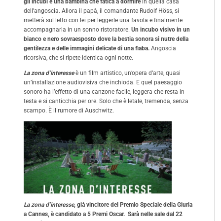
gli incubi e una bambina che fatica a dormire
in quella casa
dell’angoscia. Allora il papà, il comandante Rudolf Höss, si
metterà sul letto con lei per leggerle una favola e finalmente
accompagnarla in un sonno ristoratore.
Un incubo visivo in un
bianco e nero sovraesposto dove la bestia sonora si nutre della
gentilezza e delle immagini delicate di una fiaba.
Angoscia
ricorsiva, che si ripete identica ogni notte.
La zona d’interesse
è un film artistico, un’opera d’arte, quasi
un’installazione audiovisiva che inchioda. E quel paesaggio
sonoro ha l’effetto di una canzone facile, leggera che resta in
testa e si canticchia per ore. Solo che è letale, tremenda, senza
scampo. È il rumore di Auschwitz.
La zona d’interesse
, già vincitore del Premio Speciale della Giuria
a Cannes, è candidato a 5 Premi Oscar. Sarà nelle sale dal 22