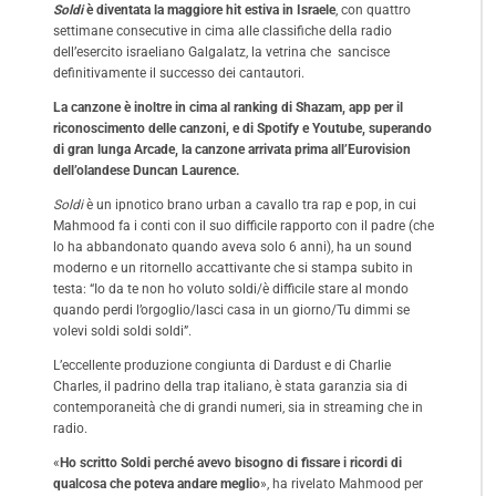
Soldi
è diventata la maggiore hit estiva in Israele
, con quattro
settimane consecutive in cima alle classifiche della radio
dell’esercito israeliano Galgalatz, la vetrina che sancisce
definitivamente il successo dei cantautori.
La canzone è inoltre in cima al ranking di Shazam, app per il
riconoscimento delle canzoni, e di Spotify e Youtube, superando
di gran lunga Arcade, la canzone arrivata prima all’Eurovision
dell’olandese Duncan Laurence.
Soldi
è un ipnotico brano urban a cavallo tra rap e pop, in cui
Mahmood fa i conti con il suo difficile rapporto con il padre (che
lo ha abbandonato quando aveva solo 6 anni), ha un sound
moderno e un ritornello accattivante che si stampa subito in
testa: “Io da te non ho voluto soldi/è difficile stare al mondo
quando perdi l’orgoglio/lasci casa in un giorno/Tu dimmi se
volevi soldi soldi soldi”.
L’eccellente produzione congiunta di Dardust e di Charlie
Charles, il padrino della trap italiano, è stata garanzia sia di
contemporaneità che di grandi numeri, sia in streaming che in
radio.
«
Ho scritto Soldi perché avevo bisogno di fissare i ricordi di
qualcosa che poteva andare meglio
», ha rivelato Mahmood per