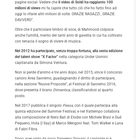
pagine social- Vedere che
il video di Soldi
ha
raggiunto 100
milioni di views
mi fa capire che tutto ciò che ho fatto fino ad
oggi lo rifarei altri milioni di volte. GRAZIE RAGAZZI , GRAZIE
DAVVERO”.
Oltre che il particolare timbro di voce, di Mahmood colpisce
anche l’umiltà, merito dei tanti anni di gavetta in cui ha coltivato
con tenacia il sogno di vivere di musica.
Nel 2012 ha partecipato, senza troppa fortuna, alla sesta edizione
del talent show “X Factor”
nella categoria Under Uomini
capitanata da Simona Ventura.
Non si perde d’animo e tre anni dopo, nel 2015, vince il concorso
canoro Area Sanremo, guadagnando il diritto di partecipare,
nella sezione “Nuove Proposte”, al Festival di Sanremo 2016,
dove presenta il brano
Dimentica
, classificandosi al quarto
posto.
Nel 2017 pubblica il singolo
Pesos
, con il quale partecipa alla
quinta edizione del Summer Festival, e nel frattempo collabora
alla composizione di Nero Bali di Elodie con Michele Bravi e Gué
Pequeno, Hola (I Say) di Marco Mengoni feat. Tom Walker e Luna
di Fabri Fibra.
Dopo aver vinto da poco Sanremo Giovani, il cantante si è