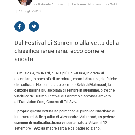
di Gabriele Antonucci
Un frame dal videoclip di Soldi
11 Luglio 2019
Dal Festival di Sanremo alla vetta della
classifica israeliana: ecco come è
andata
La musica è, tra le arti, quella più universale, in grado di
accorciare, in poco più di tre minuti, enormi distanze, sia fisiche
che culturali. Ne è un fulgido esempio
Soldi di Mahmood, la
canzone italiana più ascoltata di sempre in streaming
, oltre che
vincitrice dell’ultimo Festival di Sanremo e seconda arrivata
all’Eurovision Song Contest di Tel Aviv.
E proprio questa vetrina ha permesso al pubblico israeliano di
innamorarsi delle qualità di Alessandro Mahmood,
un perfetto
esempio di multiculturalismo vincente
, nato a Milano il 12
settembre 1992 da madre sarda e da padre egiziano.