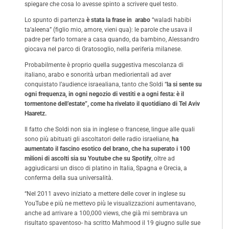
spiegare che cosa lo avesse spinto a scrivere quel testo.
Lo spunto di partenza
è stata la frase in arabo
“waladi habibi
ta’aleena” (figlio mio, amore, vieni qua): le parole che usava il
padre per farlo tornare a casa quando, da bambino, Alessandro
giocava nel parco di Gratosoglio, nella periferia milanese.
Probabilmente è proprio quella suggestiva mescolanza di
italiano, arabo e sonorità urban mediorientali ad aver
conquistato l’audience israealiana, tanto che Soldi “
la si sente su
ogni frequenza, in ogni negozio di vestiti e a ogni festa: è il
tormentone dell’estate”, come ha rivelato il quotidiano di Tel Aviv
Haaretz.
Il fatto che Soldi non sia in inglese o francese, lingue alle quali
sono più abituati gli ascoltatori delle radio israeliane,
ha
aumentato il fascino esotico del brano, che ha superato i 100
milioni di ascolti sia su Youtube che su Spotify
, oltre ad
aggiudicarsi un disco di platino in Italia, Spagna e Grecia, a
conferma della sua universalità.
“Nel 2011 avevo iniziato a mettere delle cover in inglese su
YouTube e più ne mettevo più le visualizzazioni aumentavano,
anche ad arrivare a 100,000 views, che già mi sembrava un
risultato spaventoso- ha scritto Mahmood il 19 giugno sulle sue