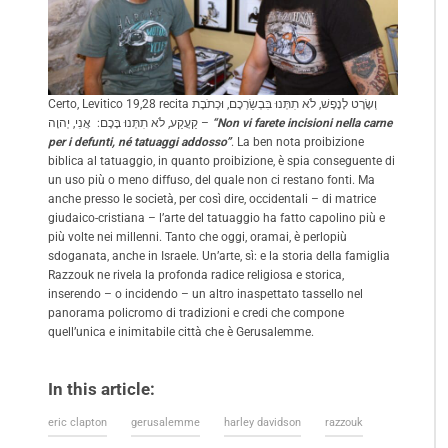
Certo, Levitico 19,28 recita וְשֶׂרֶט לָנֶפֶשׁ, לֹא תִתְּנוּ בִּבְשַׂרְכֶם, וּכְתֹבֶת
קַעֲקַע, לֹא תִתְּנוּ בָּכֶם: אֲנִי, יְהוָה –
“Non vi farete incisioni nella carne
per i defunti, né tatuaggi addosso”
. La ben nota proibizione
biblica al tatuaggio, in quanto proibizione, è spia conseguente di
un uso più o meno diffuso, del quale non ci restano fonti. Ma
anche presso le società, per così dire, occidentali – di matrice
giudaico-cristiana – l’arte del tatuaggio ha fatto capolino più e
più volte nei millenni. Tanto che oggi, oramai, è perlopiù
sdoganata, anche in Israele. Un’arte, sì: e la storia della famiglia
Razzouk ne rivela la profonda radice religiosa e storica,
inserendo – o incidendo – un altro inaspettato tassello nel
panorama policromo di tradizioni e credi che compone
quell’unica e inimitabile città che è Gerusalemme.
In this article:
eric clapton
gerusalemme
harley davidson
razzouk