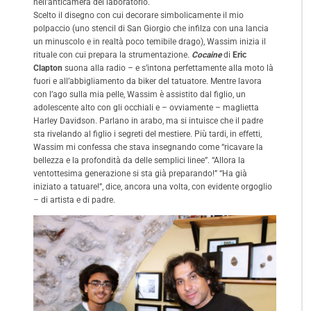
nell’anticamera del laboratorio.
Scelto il disegno con cui decorare simbolicamente il mio
polpaccio (uno stencil di San Giorgio che infilza con una lancia
un minuscolo e in realtà poco temibile drago), Wassim inizia il
rituale con cui prepara la strumentazione.
Cocaine
di
Eric
Clapton
suona alla radio – e s’intona perfettamente alla moto là
fuori e all’abbigliamento da biker del tatuatore. Mentre lavora
con l’ago sulla mia pelle, Wassim è assistito dal figlio, un
adolescente alto con gli occhiali e – ovviamente – maglietta
Harley Davidson. Parlano in arabo, ma si intuisce che il padre
sta rivelando al figlio i segreti del mestiere. Più tardi, in effetti,
Wassim mi confessa che stava insegnando come “ricavare la
bellezza e la profondità da delle semplici linee”. “Allora la
ventottesima generazione si sta già preparando!” “Ha già
iniziato a tatuare!”, dice, ancora una volta, con evidente orgoglio
– di artista e di padre.