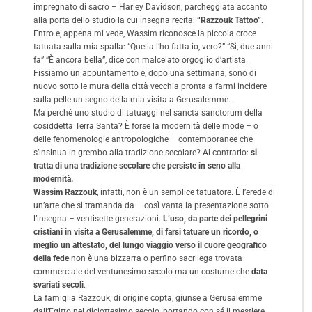
impregnato di sacro – Harley Davidson, parcheggiata accanto
alla porta dello studio la cui insegna recita:
“Razzouk Tattoo”.
Entro e, appena mi vede, Wassim riconosce la piccola croce
tatuata sulla mia spalla: “Quella l’ho fatta io, vero?” “Sì, due anni
fa” “È ancora bella”, dice con malcelato orgoglio d’artista.
Fissiamo un appuntamento e, dopo una settimana, sono di
nuovo sotto le mura della città vecchia pronta a farmi incidere
sulla pelle un segno della mia visita a Gerusalemme.
Ma perché uno studio di tatuaggi nel sancta sanctorum della
cosiddetta Terra Santa? È forse la modernità delle mode – o
delle fenomenologie antropologiche – contemporanee che
s’insinua in grembo alla tradizione secolare? Al contrario:
si
tratta di una tradizione secolare che persiste in seno alla
modernità.
Wassim Razzouk
, infatti, non è un semplice tatuatore. È l’erede di
un’arte che si tramanda da – così vanta la presentazione sotto
l’insegna – ventisette generazioni.
L’uso, da parte dei pellegrini
cristiani in visita a Gerusalemme, di farsi tatuare un ricordo, o
meglio un attestato, del lungo viaggio verso il cuore geografico
della fede
non è una bizzarra o perfino sacrilega trovata
commerciale del ventunesimo secolo ma un costume che
data
svariati secoli
.
La famiglia Razzouk, di origine copta, giunse a Gerusalemme
dall’Egitto nel diciottesimo secolo, portando con sé il mestiere