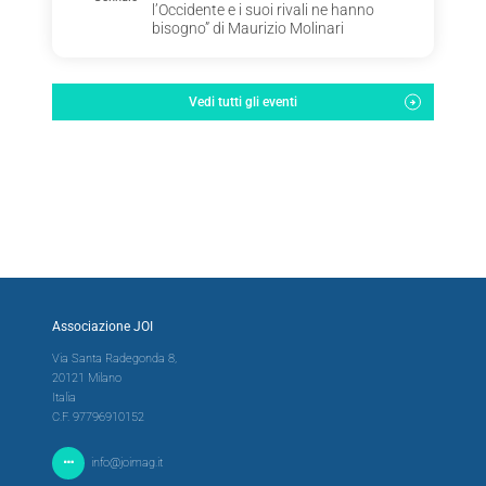
l’Occidente e i suoi rivali ne hanno
bisogno” di Maurizio Molinari
Vedi tutti gli eventi
Associazione JOI
Via Santa Radegonda 8,
20121 Milano
Italia
C.F. 97796910152
info@joimag.it