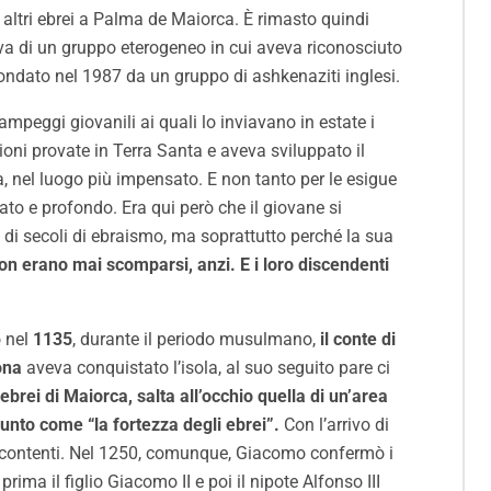
altri ebrei a Palma de Maiorca. È rimasto quindi
ttava di un gruppo eterogeneo in cui aveva riconosciuto
 fondato nel 1987 da un gruppo di ashkenaziti inglesi.
mpeggi giovanili ai quali lo inviavano in estate i
ioni provate in Terra Santa e aveva sviluppato il
, nel luogo più impensato. E non tanto per le esigue
o e profondo. Era qui però che il giovane si
di secoli di ebraismo, ma soprattutto perché la sua
non erano mai scomparsi, anzi. E i loro discendenti
 nel
1135
, durante il periodo musulmano,
il conte di
ona
aveva conquistato l’isola, al suo seguito pare ci
ebrei di Maiorca, salta all’occhio quella di un’area
punto come “la fortezza degli ebrei”.
Con l’arrivo di
 malcontenti. Nel 1250, comunque, Giacomo confermò i
prima il figlio Giacomo II e poi il nipote Alfonso III