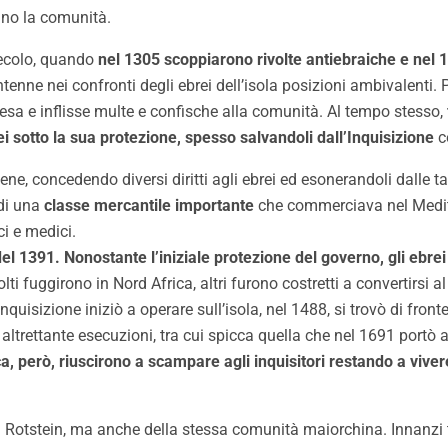
ano la comunità.
ecolo, quando
nel 1305 scoppiarono rivolte antiebraiche e nel 1
antenne nei confronti degli ebrei dell’isola posizioni ambivalent
esa e inflisse multe e confische alla comunità. Al tempo stesso,
i sotto la sua protezione, spesso salvandoli dall’Inquisizione
c
ne, concedendo diversi diritti agli ebrei ed esonerandoli dalle ta
di una
classe mercantile importante
che commerciava nel Medite
i e medici.
el 1391. Nonostante l’iniziale protezione del governo, gli ebrei
 fuggirono in Nord Africa, altri furono costretti a convertirsi a
quisizione iniziò a operare sull’isola, nel 1488, si trovò di front
altrettante esecuzioni, tra cui spicca quella che nel 1691 portò
ca, però, riuscirono a scampare agli inquisitori restando a viver
i Rotstein, ma anche della stessa comunità maiorchina. Innanzi 