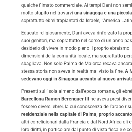
qualche filmato commerciale. Ai tempi Dani non sembr
molto stupito nel trovarvi
una sinagoga e una piccol
soprattutto ebrei trapiantati da Israele, l’America La
Educato religiosamente, Dani aveva rinforzato la propr
suoi genitori, ma soprattutto nel corso di un anno pas
desiderio di vivere in modo pieno il proprio ebraismo
dimensioni della comunità locale, ma soprattutto per
sbagliava. Non solo Palma de Maiorca recava ancora ne
stessa storia non aveva in realtà mai visto la fine.
A M
sedevano oggi in Sinagoga accanto al nuovo arrivat
Presenti sull’isola almeno dall’epoca romana, gli ebr
Barcellona Ramon Berenguer III
ne aveva presi diver
fossero diversi ebrei, la cui conoscenza dell’arabo ris
residenziale nella capitale di Palma, proprio accanto
altri correligionari dalla Francia e dal Nord Africa g
loro diritti, in particolare dal punto di vista fiscale e c