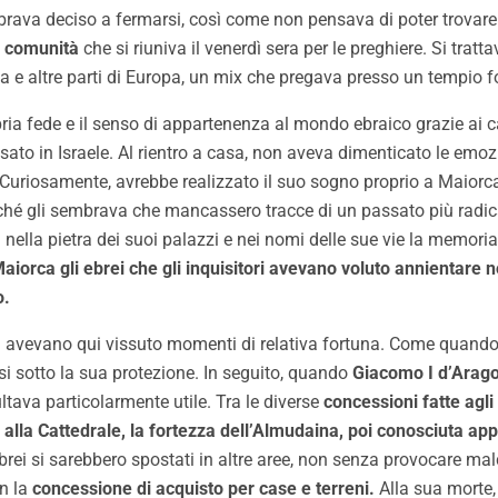
ava deciso a fermarsi, così come non pensava di poter trovare 
a comunità
che si riuniva il venerdì sera per le preghiere. Si tra
tina e altre parti di Europa, un mix che pregava presso un tempio
ia fede e il senso di appartenenza al mondo ebraico grazie ai ca
sato in Israele. Al rientro a casa, non aveva dimenticato le emoz
. Curiosamente, avrebbe realizzato il suo sogno proprio a Maiorca
ché gli sembrava che mancassero tracce di un passato più radicat
lla pietra dei suoi palazzi e nei nomi delle sue vie la memoria 
aiorca gli ebrei che gli inquisitori avevano voluto annientare 
o.
ei avevano qui vissuto momenti di relativa fortuna. Come quando
si sotto la sua protezione. In seguito, quando
Giacomo I d’Arag
ultava particolarmente utile. Tra le diverse
concessioni fatte agli 
 alla Cattedrale, la fortezza dell’Almudaina, poi conosciuta ap
li ebrei si sarebbero spostati in altre aree, non senza provocare
on la
concessione di acquisto per case e terreni.
Alla sua morte, 