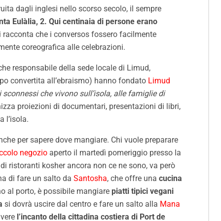
uita dagli inglesi nello scorso secolo, il sempre
anta Eulàlia, 2. Qui centinaia di persone erano
si racconta che i conversos fossero facilmente
mente coreografica alle celebrazioni.
che responsabile della sede locale di Limud,
mpo convertita all’ebraismo) hanno fondato
Limud
i sconnessi che vivono sull’isola, alle famiglie di
nizza proiezioni di documentari, presentazioni di libri,
 l’isola.
anche per sapere dove mangiare. Chi vuole preparare
ccolo negozio
aperto il martedì pomeriggio presso la
 di ristoranti kosher ancora non ce ne sono, va però
na di fare un salto da
Santosha
, che offre una
cucina
ino al porto, è possibile mangiare
piatti tipici vegani
a
si dovrà uscire dal centro e fare un salto alla
Mana
vivere
l’incanto della cittadina costiera di Port de