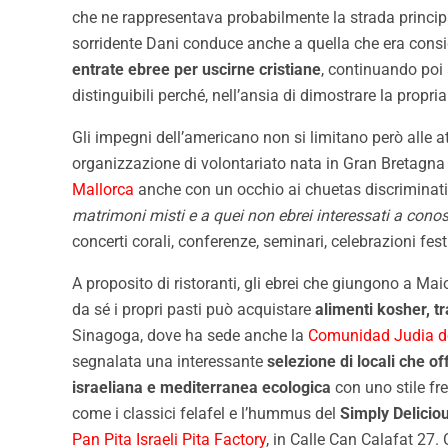
che ne rappresentava probabilmente la strada princip
sorridente Dani conduce anche a quella che era cons
entrate ebree per uscirne cristiane
, continuando poi 
distinguibili perché, nell’ansia di dimostrare la prop
Gli impegni dell’americano non si limitano però alle 
organizzazione di volontariato nata in Gran Bretagna 
Mallorca
anche con un occhio ai chuetas discriminati da
matrimoni misti e a quei non ebrei interessati a conosce
concerti corali, conferenze, seminari, celebrazioni fest
A proposito di ristoranti, gli ebrei che giungono a 
da sé i propri pasti può acquistare
alimenti kosher, tr
Sinagoga, dove ha sede anche la
Comunidad Judia de 
segnalata una interessante
selezione di locali che o
israeliana e mediterranea ecologica
con uno stile fr
come i classici felafel e l’hummus del
Simply Delicio
Pan Pita Israeli Pita Factory
, in Calle Can Calafat 27. 