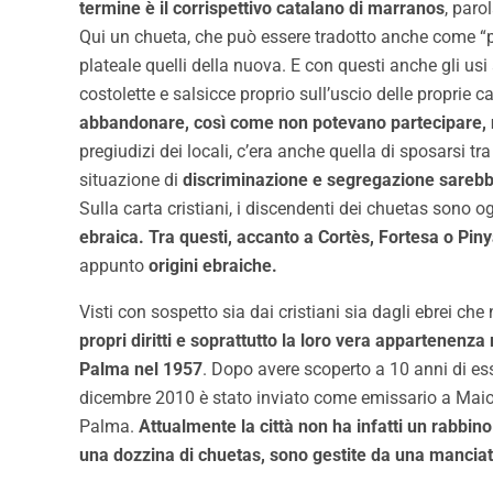
termine è il corrispettivo catalano di marranos
, paro
Qui un chueta, che può essere tradotto anche come “p
plateale quelli della nuova. E con questi anche gli u
costolette e salsicce proprio sull’uscio delle proprie 
abbandonare, così come non potevano partecipare, no
pregiudizi dei locali, c’era anche quella di sposarsi 
situazione di
discriminazione e segregazione sarebbe 
Sulla carta cristiani, i discendenti dei chuetas sono o
ebraica. Tra questi, accanto a Cortès, Fortesa o Pin
appunto
origini ebraiche.
Visti con sospetto sia dai cristiani sia dagli ebrei c
propri diritti e soprattutto la loro vera appartenenza
Palma nel 1957
. Dopo avere scoperto a 10 anni di ess
dicembre 2010 è stato inviato come emissario a Mai
Palma.
Attualmente la città non ha infatti un rabbino
una dozzina di chuetas, sono gestite da una manciata