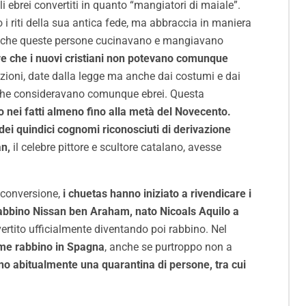
i ebrei convertiti in quanto “mangiatori di maiale”.
 riti della sua antica fede, ma abbraccia in maniera
lora che queste persone cucinavano e mangiavano
re che i nuovi cristiani non potevano comunque
izioni, date dalla legge ma anche dai costumi e dai
lli che consideravano comunque ebrei. Questa
 nei fatti almeno fino alla metà del Novecento.
dei quindici cognomi riconosciuti di derivazione
n,
il celebre pittore e scultore catalano, avesse
a conversione,
i chuetas hanno iniziato a rivendicare i
el rabbino Nissan ben Araham, nato Nicoals Aquilo a
vertito ufficialmente diventando poi rabbino. Nel
ome rabbino in Spagna
, anche se purtroppo non a
pano abitualmente una quarantina di persone, tra cui