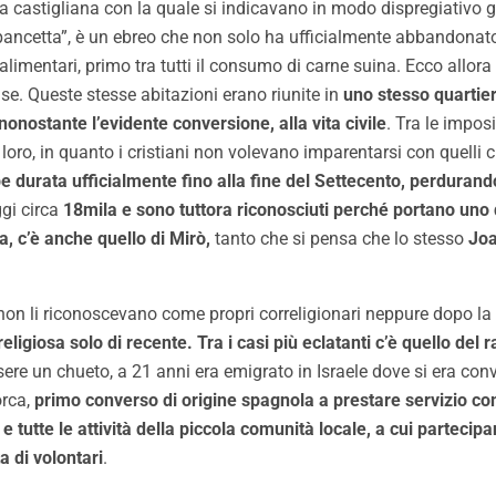
la castigliana con la quale si indicavano in modo dispregiativo gl
ancetta”, è un ebreo che non solo ha ufficialmente abbandonato i
si alimentari, primo tra tutti il consumo di carne suina. Ecco al
case. Queste stesse abitazioni erano riunite in
uno stesso quartie
nostante l’evidente conversione, alla vita civile
. Tra le impos
tra loro, in quanto i cristiani non volevano imparentarsi con que
durata ufficialmente fino alla fine del Settecento, perdurando
ggi circa
18mila e sono tuttora riconosciuti perché portano uno 
ya,
c’è anche quello di Mirò,
tanto che si pensa che lo stesso
Joa
he non li riconoscevano come propri correligionari neppure dopo l
 religiosa solo di recente. Tra i casi più eclatanti c’è quello d
ere un chueto, a 21 anni era emigrato in Israele dove si era con
orca,
primo converso di origine spagnola a prestare servizio c
 e tutte le attività della piccola comunità locale, a cui parteci
 di volontari
.