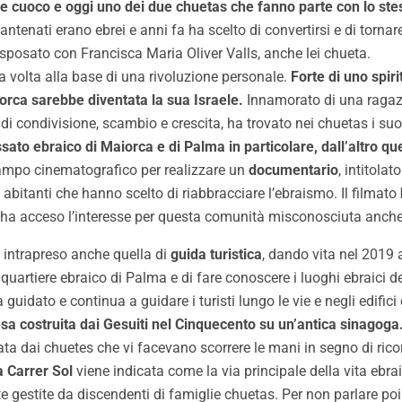
ne cuoco e oggi uno dei due chuetas che fanno parte con lo ste
ntenati erano ebrei e anni fa ha scelto di convertirsi e di tornar
 sposato con Francisca Maria Oliver Valls, anche lei chueta.
a volta alla base di una rivoluzione personale.
Forte di uno spir
orca sarebbe diventata la sua Israele.
Innamorato di una ragazz
 di condivisione, scambio e crescita, ha trovato nei chuetas i su
sato ebraico di Maiorca e di Palma in particolare, dall’altro quell
campo cinematografico per realizzare un
documentario
, intitolato
 abitanti che hanno scelto di riabbracciare l’ebraismo. Il filmato
e ha acceso l’interesse per questa comunità misconosciuta anche 
ha intrapreso anche quella di
guida turistica
, dando vita nel 2019
uartiere ebraico di Palma e di fare conoscere i luoghi ebraici de
uidato e continua a guidare i turisti lungo le vie e negli edific
sa costruita dai Gesuiti nel Cinquecento su un’antica sinagoga
ta dai chuetes che vi facevano scorrere le mani in segno di ricor
 Carrer Sol
viene indicata come la via principale della vita ebr
te gestite da discendenti di famiglie chuetas. Per non parlare poi