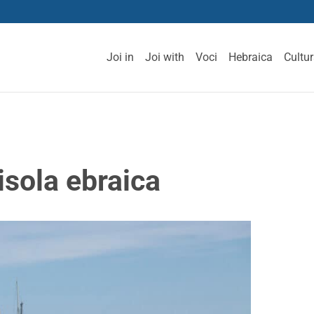
Joi in
Joi with
Voci
Hebraica
Cultu
isola ebraica