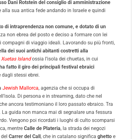
sso Dani Rotstein del consiglio di amministrazione
e alla sua antica fede andando in Israele e quindi
ito di intraprendenza non comune, e dotato di un
a non ebrea del posto e deciso a formare con lei
oi compagni di viaggio ideali. Lavorando su più fronti,
a dei suoi antichi abitanti costretti alla
Xuetas Island
ossia l’isola dei chuetas, in cui
ha fatto il giro dei principali festival ebraici
dagli stessi ebrei.
 a
Jewish Mallorca
, agenzia che si occupa di
ll’isola. Di persona e in streaming, dato che nel
i che ancora testimoniano il loro passato ebraico. Tra
.
La guida non manca mai di segnalare una fessura
do. Vengono poi ricordati i luoghi di culto scomparsi
aica, mentre
Calle de Plateria
, la strada dei negozi
 del
Carrer del Call
, che in catalano significa
ghetto
e