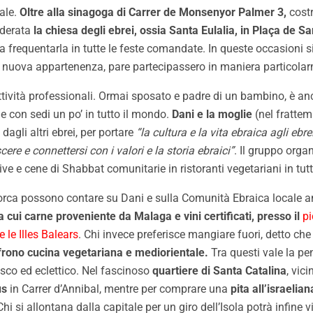
ale.
Oltre alla sinagoga di Carrer de Monsenyor Palmer 3,
costr
iderata
la chiesa degli ebrei, ossia Santa Eulalia, in Plaça de S
a frequentarla in tutte le feste comandate. In queste occasioni 
ria nuova appartenenza, pare partecipassero in maniera particolar
attività professionali. Ormai sposato e padre di un bambino, è an
e con sedi un po’ in tutto il mondo.
Dani e la moglie
(nel fratte
gli altri ebrei, per portare
“la cultura e la vita ebraica agli ebre
re e connettersi con i valori e la storia ebraici”
. Il gruppo orga
ive e cene di Shabbat comunitarie in ristoranti vegetariani in tutta
Maiorca possono contare su Dani e sulla Comunità Ebraica locale 
a cui carne proveniente da Malaga e vini certificati, presso il
pi
le Illes Balears
. Chi invece preferisce mangiare fuori, detto che
ffrono cucina vegetariana e mediorientale.
Tra questi vale la pe
esco ed eclettico. Nel fascinoso
quartiere di Santa Catalina
, vic
us
in Carrer d’Annibal, mentre per comprare una
pita all’israelian
Chi si allontana dalla capitale per un giro dell’Isola potrà infine 