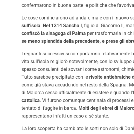
confermarono in buona parte le politiche che favoriv
Le cose cominciarono ad andare male con il nuovo s
sull’isola
.
Nel 1314 Sancho I
, figlio di Giacomo II, m
confiscò la sinagoga di Palma
per trasformarla in chi
se meno splendida della precedente, e prese gli ebre
I regnanti successivi si comportarono relativamente be
vita sull’isola migliorò notevolmente, con lo sviluppo 
spesso consulenti dei sovrani come astronomi, chimic
Tutto sarebbe precipitato con le
rivolte antiebraiche d
come già stava accadendo nel resto della Spagna. Molti
di Maiorca cessò ufficialmente di esistere e quando l’In
cattolica
. Vi furono comunque centinaia di processi e 
tentato di fuggire in barca.
Molti degli ebrei di Maior
rappresentano infatti un caso a sé stante.
La loro scoperta ha cambiato le sorti non solo di Dan