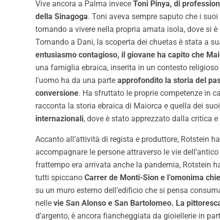
Vive ancora a Palma invece
Toni Pinya, di professio
della Sinagoga
. Toni aveva sempre saputo che i suoi a
tornando a vivere nella propria amata isola, dove si è
Tornando a Dani, la scoperta dei chuetas è stata a su
entusiasmo contagioso, il giovane ha capito che Mai
una famiglia ebraica, inserita in un contesto religioso
l’uomo ha da una parte
approfondito la storia del pas
conversione
. Ha sfruttato le proprie competenze in 
racconta la storia ebraica di Maiorca e quella dei suoi
internazionali
, dove è stato apprezzato dalla critica 
Accanto all’attività di regista e produttore, Rotstein 
accompagnare le persone attraverso le vie dell’antico q
frattempo era arrivata anche la pandemia, Rotstein ha g
tutti spiccano
Carrer de Monti-Sion
e l’omonima chie
su un muro esterno dell’edificio che si pensa consuma
nelle
vie San Alonso e San Bartolomeo. La pittoresca
d’argento, è ancora fiancheggiata da gioiellerie in par