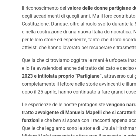
Il riconoscimento del
valore delle donne partigiane d
degli accadimenti di quegli anni. Ma il loro contributo
Costituzione. Dunque, oltre al ruolo svolto durante l
e nella costruzione di una nuova Italia democratica. 
per le loro storie ed esperienze, tanto che il loro ricor
attivisti che hanno lavorato per recuperare e trasmett
Quella che ci troviamo oggi tra le mani è un’opera inso
e lo fa avvalendosi anche del tratto delicato e deciso d
2023 e intitolata proprio “Partigiane”,
attraverso cui 
completamente il lettore nelle storie avvincenti e illu
dopo il 25 aprile, hanno continuato a fare grandi cose
Le esperienze delle nostre protagoniste
vengono narrat
tratto avvolgente di Manuela Mapelli che si caratteri
funzioni
e che ben si sposa con i racconti appena accenn
Quelle che leggiamo sono le storie di Ursula Hirshma