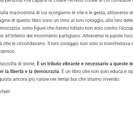
a persona, ma capace di creare l’effetto corale di chi combatte e 
la macrostoria di cui scorgiamo le vite e le gesta, attraverso le
ne di questo libro sono un inno al loro coraggio, alla loro deter
democrazia: sono figure che hanno lottato non solo contro l’occu
che all’interno del movimento partigiano. Attraverso le parole to
che le circondavano. Il loro coraggio non solo si manifestava nel
ciproco.
raccolta di storie.
È un tributo vibrante e necessario a queste d
er la libertà e la democrazia
. È un libro che non solo educa e i
cquista ancora più valore nei tempi bui che stiamo vivendo.
fetti