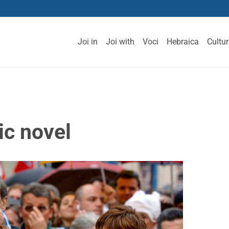
Joi in
Joi with
Voci
Hebraica
Cultu
ic novel