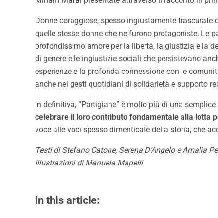
Miriam Mafai presentate attraverso il racconto in prim
Donne coraggiose, spesso ingiustamente trascurate dal
quelle stesse donne che ne furono protagoniste. Le pagi
profondissimo amore per la libertà, la giustizia e la 
di genere e le ingiustizie sociali che persistevano an
esperienze e la profonda connessione con le comunità 
anche nei gesti quotidiani di solidarietà e supporto re
In definitiva, “Partigiane” è molto più di una semplice 
celebrare il loro contributo fondamentale alla lotta p
voce alle voci spesso dimenticate della storia, che a
Testi di Stefano Catone, Serena D’Angelo e Amalia Per
Illustrazioni di Manuela Mapelli
In this article: