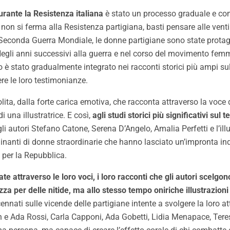
urante la Resistenza italiana
è stato un processo graduale e com
 non si ferma alla Resistenza partigiana, basti pensare alle venti
a Seconda Guerra Mondiale, le donne partigiane sono state prota
Negli anni successivi alla guerra e nel corso del movimento femm
do è stato gradualmente integrato nei racconti storici più ampi sul
ere le loro testimonianze.
lita, dalla forte carica emotiva, che racconta attraverso la voce 
i una illustratrice. E così,
agli studi storici più significativi s
gli autori Stefano Catone, Serena D’Angelo, Amalia Perfetti e l’i
minanti di donne straordinarie che hanno lasciato un’impronta inde
 per la Repubblica.
e attraverso le loro voci, i loro racconti che gli autori scelgon
zza per delle nitide, ma allo stesso tempo oniriche illustrazioni
ati sulle vicende delle partigiane intente a svolgere la loro attiv
n e Ada Rossi, Carla Capponi, Ada Gobetti, Lidia Menapace, Teres