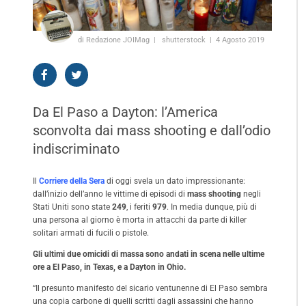
di Redazione JOIMag
shutterstock
4 Agosto 2019
Da El Paso a Dayton: l’America
sconvolta dai mass shooting e dall’odio
indiscriminato
Il
Corriere della Sera
di oggi svela un dato impressionante:
dall’inizio dell’anno le vittime di episodi di
mass shooting
negli
Stati Uniti sono state
249
, i feriti
979
. In media dunque, più di
una persona al giorno è morta in attacchi da parte di killer
solitari armati di fucili o pistole.
Gli ultimi due omicidi di massa sono andati in scena nelle ultime
ore a El Paso, in Texas, e a Dayton
in Ohio.
“Il presunto manifesto del sicario ventunenne di El Paso sembra
una copia carbone di quelli scritti dagli assassini che hanno