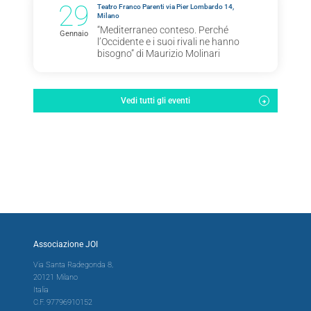
29
Teatro Franco Parenti via Pier Lombardo 14,
Milano
“Mediterraneo conteso. Perché
Gennaio
l’Occidente e i suoi rivali ne hanno
bisogno” di Maurizio Molinari
Vedi tutti gli eventi
Associazione JOI
Via Santa Radegonda 8,
20121 Milano
Italia
C.F. 97796910152