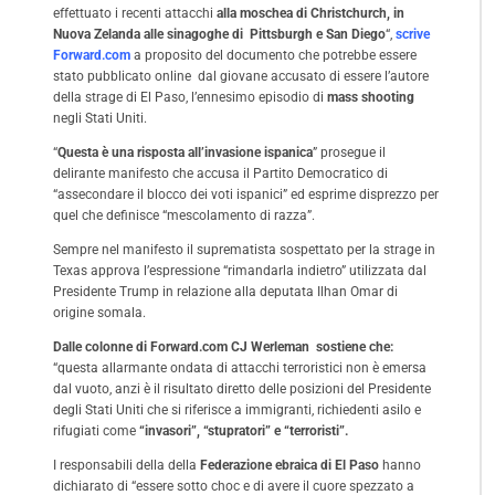
effettuato i recenti attacchi
alla moschea di Christchurch, in
Nuova Zelanda alle sinagoghe di Pittsburgh e San Diego
“,
scrive
Forward.com
a proposito del documento che potrebbe essere
stato pubblicato online dal giovane accusato di essere l’autore
della strage di El Paso, l’ennesimo episodio di
mass shooting
negli Stati Uniti.
“
Questa è una risposta all’invasione ispanica
” prosegue il
delirante manifesto che accusa il Partito Democratico di
“assecondare il blocco dei voti ispanici” ed esprime disprezzo per
quel che definisce “mescolamento di razza”.
Sempre nel manifesto il suprematista sospettato per la strage in
Texas approva l’espressione “rimandarla indietro” utilizzata dal
Presidente Trump in relazione alla deputata Ilhan Omar di
origine somala.
Dalle colonne di Forward.com CJ Werleman sostiene che:
“questa allarmante ondata di attacchi terroristici non è emersa
dal vuoto, anzi è il risultato diretto delle posizioni del Presidente
degli Stati Uniti che si riferisce a immigranti, richiedenti asilo e
rifugiati come
“invasori”, “stupratori” e “terroristi”.
I responsabili della
della
Federazione ebraica di El Paso
hanno
dichiarato di “essere sotto choc e di avere il cuore spezzato a