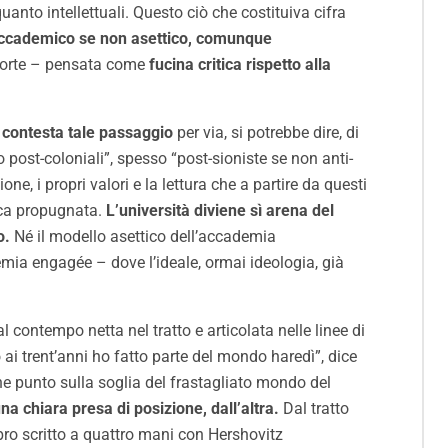
uanto intellettuali. Questo ciò che costituiva cifra
ccademico se non asettico, comunque
oforte – pensata come
fucina critica
rispetto alla
, contesta tale passaggio
per via, si potrebbe dire, di
post-coloniali”, spesso “post-sioniste se non anti-
e, i propri valori e la lettura che a partire da questi
tica propugnata.
L’università diviene sì arena del
o.
Né il modello asettico dell’accademia
emia engagée – dove l’ideale, ormai ideologia, già
 contempo netta nel tratto e articolata nelle linee di
 ai trent’anni ho fatto parte del mondo haredì”, dice
e punto sulla soglia del frastagliato mondo del
a chiara presa di posizione, dall’altra.
Dal tratto
bro scritto a quattro mani con Hershovitz