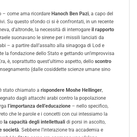
rio – come ama ricordare
Hanoch Ben Pazi
, a capo del
ivi. Su questo sfondo ci si è confrontati, in un recente
a, d’altronde, la necessità di interrogare
il rapporto
aele suonavano le sirene per i missili lanciati da
abi – a partire dall’assalto alla sinagoga di Lod e
ente la fondazione dello Stato e gettando un’improvvisa
Era, è, soprattutto quest’ultimo aspetto, dello
scontro
ll’insegnamento (dalle cosiddette scienze umane sino
 è stato chiamato a
rispondere Moshe Hellinger
,
egnato dagli attacchi arabi contro la popolazione
erga
l’importanza dell’educazione
– nello specifico,
reto che le parole e i concetti con cui intessiamo la
io
la capacità degli intellettuali
di porsi in ascolto,
e società
. Sebbene l’interazione tra accademia e