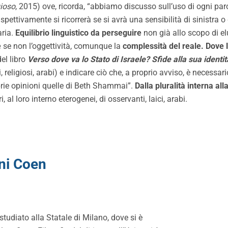
gioso
, 2015) ove, ricorda, “abbiamo discusso sull’uso di ogni paro
pettivamente si ricorrerà se si avrà una sensibilità di sinistra o 
aria.
Equilibrio linguistico da perseguire
non già allo scopo di e
e
se non l’oggettività, comunque la
complessità del reale. Dove l
el libro
Verso dove va lo Stato di Israele?
Sfide alla sua identi
ci, religiosi, arabi) e indicare ciò che, a proprio avviso, è necessar
oprie opinioni quelle di Beth Shammai”.
Dalla pluralità interna all
, al loro interno eterogenei, di osservanti, laici, arabi.
ni Coen
tudiato alla Statale di Milano, dove si è