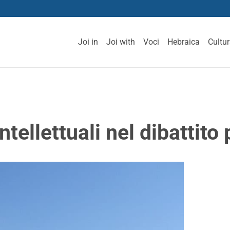
Joi in
Joi with
Voci
Hebraica
Cultu
intellettuali nel dibattito