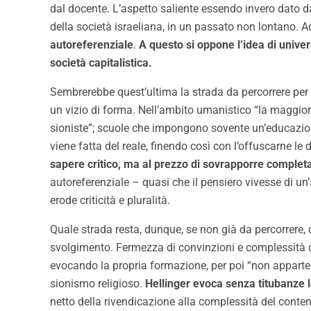
dal docente. L’aspetto saliente essendo invero dato dal
della società israeliana, in un passato non lontano. A
autoreferenziale
.
A questo si oppone l’idea di univer
società capitalistica.
Sembrerebbe quest’ultima la strada da percorrere per
un vizio di forma. Nell’ambito umanistico “la maggior 
sioniste”; scuole che impongono sovente un’educazione d
viene fatta del reale, finendo così con l’offuscarne l
sapere critico, ma al prezzo di sovrapporre completa
autoreferenziale – quasi che il pensiero vivesse di un
erode criticità e pluralità.
Quale strada resta, dunque, se non già da percorrere, 
svolgimento. Fermezza di convinzioni e complessità di p
evocando la propria formazione, per poi “non apparten
sionismo religioso.
Hellinger evoca senza titubanze la
netto della rivendicazione alla complessità del conten