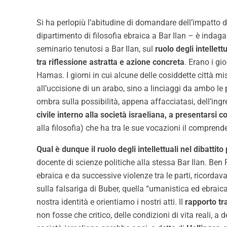
Si ha perlopiù l’abitudine di domandare dell’impatto 
dipartimento di filosofia ebraica a Bar Ilan – è indagar
seminario tenutosi a Bar Ilan, sul
ruolo degli intellett
tra riflessione astratta e azione concreta
. Erano i gi
Hamas. I giorni in cui alcune delle cosiddette città mis
all’uccisione di un arabo, sino a linciaggi da ambo le
ombra sulla possibilità, appena affacciatasi, dell’ingre
civile interno alla società israeliana, a presentarsi 
alla filosofia) che ha tra le sue vocazioni il comprende
Qual è dunque il ruolo degli intellettuali nel dibattito
docente di scienze politiche alla stessa Bar Ilan. Ben
ebraica e da successive violenze tra le parti, ricorda
sulla falsariga di Buber, quella “umanistica ed ebraica
nostra identità e orientiamo i nostri atti. Il
rapporto tr
non fosse che critico, delle condizioni di vita reali, a 