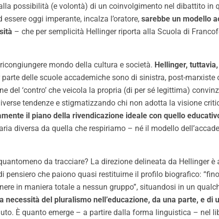
la possibilità (e volontà) di un coinvolgimento nel dibattito in q
d essere oggi imperante, incalza l’oratore,
sarebbe un modello a
sità
– che per semplicità Hellinger riporta alla Scuola di Franc
 ricongiungere mondo della cultura e società.
Hellinger, tuttavia
parte delle scuole accademiche sono di sinistra, post-marxiste o 
el ‘contro’ che veicola la propria (di per sé legittima) convinzion
e diverse tendenze e stigmatizzando chi non adotta la visione cri
mente il piano della rivendicazione ideale con quello educativ
’aria diversa da quella che respiriamo – né il modello dell’accad
quantomeno da tracciare? La direzione delineata da Hellinger è al
ensiero che paiono quasi restituirne il profilo biografico: “fino
ere in maniera totale a nessun gruppo”, situandosi in un qualch
 necessità del pluralismo nell’educazione, da una parte, e di un
uto. È quanto emerge – a partire dalla forma linguistica – nel li