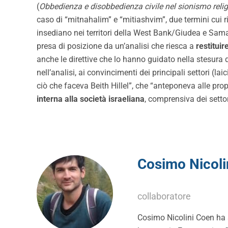
(
Obbedienza e disobbedienza civile nel sionismo reli
caso di “mitnahalim” e “mitiashvim”, due termini cui ris
insediano nei territori della West Bank/Giudea e Sam
presa di posizione da un’analisi che riesca a
restituir
anche le direttive che lo hanno guidato nella stesura d
nell’analisi, ai convincimenti dei principali settori (lai
ciò che faceva Beith Hillel”, che “anteponeva alle pr
interna alla società israeliana
, comprensiva dei settori
Cosimo Nicoli
collaboratore
Cosimo Nicolini Coen ha s