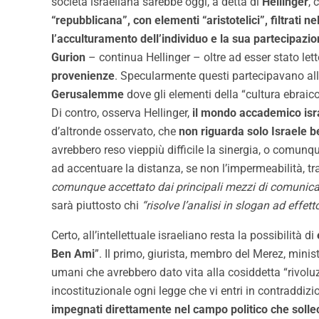
società israeliana sarebbe oggi, a detta di
Hellinger
, 
“repubblicana”, con elementi “aristotelici”, filtrati 
l’acculturamento dell’individuo e la sua partecipazion
Gurion
– continua Hellinger – oltre ad esser stato lett
provenienze
. Specularmente questi partecipavano alla
Gerusalemme
dove gli elementi della “cultura ebraico
Di contro, osserva Hellinger,
il mondo accademico israe
d’altronde osservato, che
non riguarda solo Israele b
avrebbero reso vieppiù difficile la sinergia, o comunq
ad accentuare la distanza, se non l’impermeabilità, tr
comunque accettato dai principali mezzi di comunicazi
sarà piuttosto chi
“risolve l’analisi in slogan ad effet
Certo, all’intellettuale israeliano resta la possibilità di
Ben Ami
”. Il primo, giurista, membro del Merez, mini
umani che avrebbero dato vita alla cosiddetta “rivoluz
incostituzionale ogni legge che vi entri in contraddizio
impegnati direttamente nel campo politico che solleci