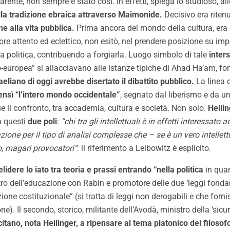
carente, non sempre è stato così. In effetti, spiega lo studioso,
nella tradizione ebraica attraverso Maimonide.
Decisivo era ritenu
e alla vita pubblica.
Prima ancora del mondo della cultura, era
ore attento ed eclettico, non esitò, nel prendere posizione su imp
 politica, contribuendo a forgiarla. Luogo simbolo di tale
inters
-europea” si allacciavano alle istanze tipiche di Ahad Ha’am, fon
liano di oggi avrebbe disertato il dibattito pubblico.
La linea 
ensì “l’intero mondo occidentale”
, segnato dal liberismo e da un
ue il confronto, tra accademia, cultura e società. Non solo.
Helli
a questi
due poli
:
“chi tra gli intellettuali è in effetti interessato 
one per il tipo di analisi complesse che – se è un vero intellet
to, magari provocatori”
: il riferimento a Leibowitz è esplicito.
elidere lo iato tra teoria e prassi entrando “nella politica
in quan
stro dell’educazione con Rabin e promotore delle due ‘leggi fondam
ione costituzionale” (si tratta di leggi non derogabili e che fo
ne). Il secondo, storico, militante dell’Avodà, ministro della ‘sicu
tano, nota Hellinger, a ripensare al tema platonico del filosof