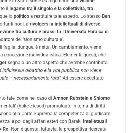
 allorché lo Stato sorse era egemone una
visione
to il
legame tra il singolo e la collettività, tra
 quello
politico
a restituire tale aspetto. Lo stesso
Ben
ortanti nodi, a
rivolgersi a intellettuali di diverse
ezione tra cultura e prassi fu l’Università Ebraica di
datore del ‘sionismo culturale’.
di faglia, dunque, è netta. Un cambiamento, viene
a concezione individualistica. Elementi, questi, che
nger
segnala un altro aspetto che avrebbe contributo
ad influire sul dibattito e la vita pubblica non viene
tuale – necessariamente farà”
. Ad essere accettato
to tale, come nel caso di
Amnon Rubstein e Shlomo
entali’ (hoke’e iesod) promulgate in tema di diritti
rniscono alla Corte Suprema la competenza di giudicare
rezza’ e poi degli affari esteri con Barak.
Intellettuali
o-Re.
Non è questa, tuttavia, la prospettiva ricercata