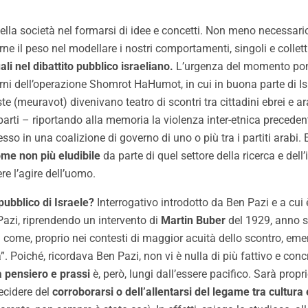
della società nel formarsi di idee e concetti. Non meno necessa
ne il peso nel modellare i nostri comportamenti, singoli e collett
uali nel dibattito pubblico israeliano.
L’urgenza del momento ponev
orni dell’operazione Shomrot HaHumot, in cui in buona parte di Isr
te (meuravot) divenivano teatro di scontri tra cittadini ebrei e ar
 parti – riportando alla memoria la violenza inter-etnica preced
sso in una coalizione di governo di uno o più tra i partiti arabi. 
come non più eludibile
da parte di quel settore della ricerca e de
re l’agire dell’uomo.
 pubblico di Israele?
Interrogativo introdotto da Ben Pazi e a cui
 Pazi, riprendendo un intervento di
Martin Buber
del 1929, anno s
va come, proprio nei contesti di maggior acuità dello scontro, em
”. Poiché, ricordava Ben Pazi, non vi è nulla di più fattivo e conc
a pensiero e prassi
è, però, lungi dall’essere pacifico. Sarà propr
decidere del
corroborarsi o dell’allentarsi del legame tra cultura 