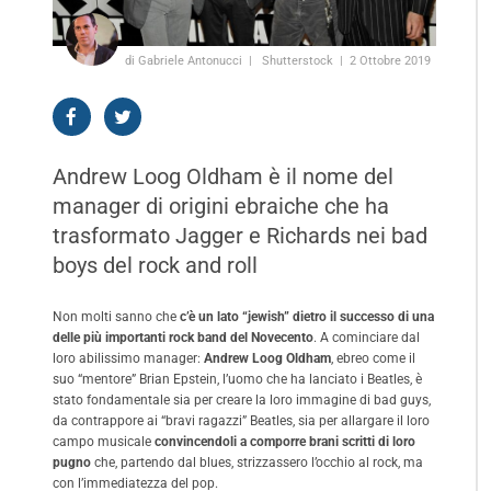
di Gabriele Antonucci
Shutterstock
2 Ottobre 2019
Andrew Loog Oldham è il nome del
manager di origini ebraiche che ha
trasformato Jagger e Richards nei bad
boys del rock and roll
Non molti sanno che
c’è un lato “jewish” dietro il successo di una
delle più importanti rock band del Novecento
. A cominciare dal
loro abilissimo manager:
Andrew Loog Oldham
, ebreo come il
suo “mentore” Brian Epstein, l’uomo che ha lanciato i Beatles, è
stato fondamentale sia per creare la loro immagine di bad guys,
da contrappore ai “bravi ragazzi” Beatles, sia per allargare il loro
campo musicale
convincendoli a comporre brani scritti di loro
pugno
che, partendo dal blues, strizzassero l’occhio al rock, ma
con l’immediatezza del pop.