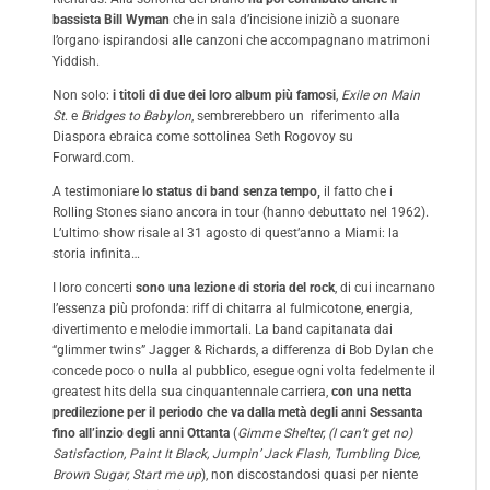
bassista Bill Wyman
che in sala d’incisione iniziò a suonare
l’organo ispirandosi alle canzoni che accompagnano matrimoni
Yiddish.
Non solo:
i titoli di due dei loro album più famosi
,
Exile on Main
St
. e
Bridges to Babylon
, sembrerebbero un riferimento alla
Diaspora ebraica come sottolinea Seth Rogovoy su
Forward.com.
A testimoniare
lo status di band senza tempo,
il fatto che i
Rolling Stones siano ancora in tour (hanno debuttato nel 1962).
L’ultimo show risale al 31 agosto di quest’anno a Miami: la
storia infinita…
I loro concerti
sono una lezione di storia del rock
, di cui incarnano
l’essenza più profonda: riff di chitarra al fulmicotone, energia,
divertimento e melodie immortali. La band capitanata dai
“glimmer twins” Jagger & Richards, a differenza di Bob Dylan che
concede poco o nulla al pubblico, esegue ogni volta fedelmente il
greatest hits della sua cinquantennale carriera,
con una netta
predilezione per il periodo che va dalla metà degli anni Sessanta
fino all’inzio degli anni Ottanta
(
Gimme Shelter, (I can’t get no)
Satisfaction, Paint It Black, Jumpin’ Jack Flash, Tumbling Dice,
Brown Sugar, Start me up
), non discostandosi quasi per niente