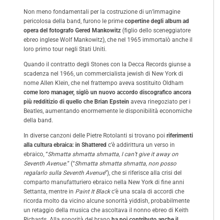
Non meno fondamentali per la costruzione di un’immagine
pericolosa della band, furono le prime
copertine degli album ad
opera del fotografo Gered Mankowitz
(figlio dello sceneggiatore
ebreo inglese Wolf Mankowitz), che nel 1965 immortalò anche il
loro primo tour negli Stati Uniti.
Quando il contratto degli Stones con la Decca Records giunse a
scadenza nel 1966, un commercialista jewish di New York di
nome Allen Klein, che nel frattempo aveva sostituito Oldham
come loro manager, siglò un nuovo accordo discografico ancora
più redditizio di quello che Brian Epstein
aveva rinegoziato per i
Beatles, aumentando enormemente le disponibilità economiche
della band.
In diverse canzoni delle Pietre Rotolanti si trovano poi
riferimenti
alla cultura ebraica: in
Shattered
c’è addirittura un verso in
ebraico, “
Shmatta shmatta shmatta, I can’t give it away on
Seventh Avenue.
” (“
Shmatta shmatta shmatta, non posso
regalarlo sulla Seventh Avenue
”), che si riferisce alla crisi del
comparto manufatturiero ebraico nella New York di fine anni
Settanta, mentre in
Paint It Black
c’è una scala di accordi che
ricorda molto da vicino alcune sonorità yiddish, probabilmente
un retaggio della musica che ascoltava il nonno ebreo di Keith
Richards. Alla sonorità del brano
ha poi contributo anche il