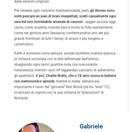
dalle versioni originali.
Per rendere ogni concerto indimenticabile, però,
gli Stones sono
soliti pescare un paio di brani inaspettati, scelti casualmente ogni
sera dal loro formidabile arsenale di canzoni
. Jagger ancora oggi
canta, corre, sculetta, manda baci e incita la folla esattamente
come nei gloriosi anni Sessanta, confermandosi uno dei più
grandi frontman di tutti i tempi, di sicuro il più longevo e
carismatico.
Keith è sornione come sempre, sorride luciferino mentre arpiona
la chitarra scrostata con le dite deformate dall’artrosi,
sbagliando ogni tanto qualche nota con noncurante
naturalezza, mentre i suoi riff leggendari caricano di adrenalina
gli spettatori.
E poi, Charlie Watts, che a 78 anni suona la batteria
con metronomico aplomb
, mentre si rivela sempre più
importante il ruolo del “giovane” Ron Wood (ne ha “solo” 72),
incaricato di coprire con la sua chitarra le “distrazioni” di
Richards.
Gabriele