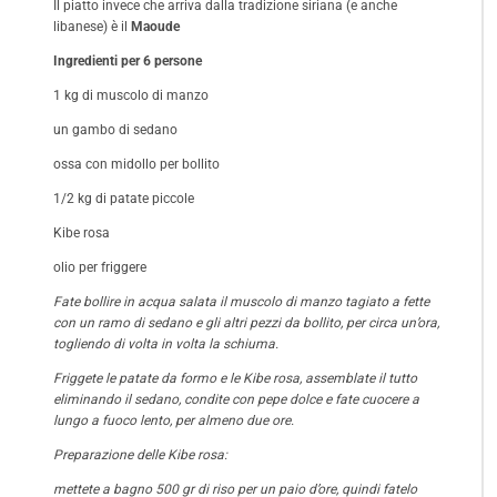
Il piatto invece che arriva dalla tradizione siriana (e anche
libanese) è il
Maoude
Ingredienti per 6 persone
1 kg di muscolo di manzo
un gambo di sedano
ossa con midollo per bollito
1/2 kg di patate piccole
Kibe rosa
olio per friggere
Fate bollire in acqua salata il muscolo di manzo tagiato a fette
con un ramo di sedano e gli altri pezzi da bollito, per circa un’ora,
togliendo di volta in volta la schiuma.
Friggete le patate da formo e le Kibe rosa, assemblate il tutto
eliminando il sedano, condite con pepe dolce e fate cuocere a
lungo a fuoco lento, per almeno due ore.
Preparazione delle Kibe rosa:
mettete a bagno 500 gr di riso per un paio d’ore, quindi fatelo