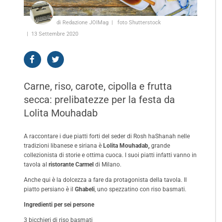
di Redazione JOIMag
foto Shutterstock
13 Settembre 2020
Carne, riso, carote, cipolla e frutta
secca: prelibatezze per la festa da
Lolita Mouhadab
A raccontare i due piatti forti del seder di Rosh haShanah nelle
tradizioni libanese e siriana è
Lolita Mouhadab,
grande
collezionista di storie e ottima cuoca. I suoi piatti infatti vanno in
tavola al
ristorante Carmel
di Milano
.
Anche qui è la dolcezza a fare da protagonista della tavola. Il
piatto persiano è il
Ghabeli
, uno spezzatino con riso basmati.
Ingredienti per sei persone
3 bicchieri di riso basmati