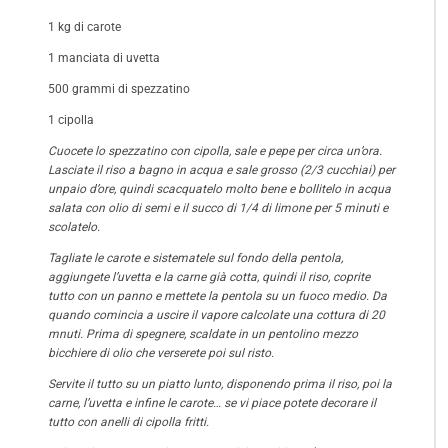
1 kg di carote
1 manciata di uvetta
500 grammi di spezzatino
1 cipolla
Cuocete lo spezzatino con cipolla, sale e pepe per circa un’ora.
Lasciate il riso a bagno in acqua e sale grosso (2/3 cucchiai) per
unpaio d’ore, quindi scacquatelo molto bene e bollitelo in acqua
salata con olio di semi e il succo di 1/4 di limone per 5 minuti e
scolatelo.
Tagliate le carote e sistematele sul fondo della pentola,
aggiungete l’uvetta e la carne già cotta, quindi il riso, coprite
tutto con un panno e mettete la pentola su un fuoco medio. Da
quando comincia a uscire il vapore calcolate una cottura di 20
mnuti. Prima di spegnere, scaldate in un pentolino mezzo
bicchiere di olio che verserete poi sul risto.
Servite il tutto su un piatto lunto, disponendo prima il riso, poi la
carne, l’uvetta e infine le carote… se vi piace potete decorare il
tutto con anelli di cipolla fritti.