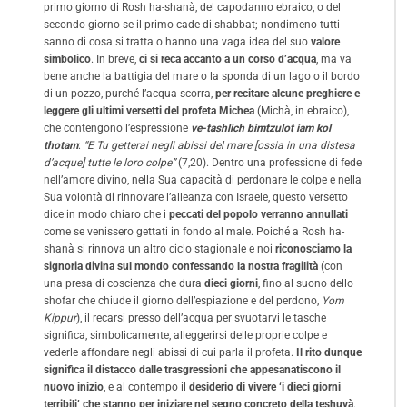
primo giorno di Rosh ha-shanà, del capodanno ebraico, o del
secondo giorno se il primo cade di shabbat; nondimeno tutti
sanno di cosa si tratta o hanno una vaga idea del suo
valore
simbolico
. In breve,
ci si reca accanto a un corso d’acqua
, ma va
bene anche la battigia del mare o la sponda di un lago o il bordo
di un pozzo, purché l’acqua scorra,
per recitare alcune preghiere e
leggere gli ultimi versetti del profeta Michea
(Michà, in ebraico),
che contengono l’espressione
ve-tashlich bimtzulot iam kol
thotam
:
“E Tu getterai negli abissi del mare [ossia in una distesa
d’acque] tutte le loro colpe”
(7,20). Dentro una professione di fede
nell’amore divino, nella Sua capacità di perdonare le colpe e nella
Sua volontà di rinnovare l’alleanza con Israele, questo versetto
dice in modo chiaro che i
peccati del popolo verranno annullati
come se venissero gettati in fondo al male. Poiché a Rosh ha-
shanà si rinnova un altro ciclo stagionale e noi
riconosciamo la
signoria divina sul mondo confessando la nostra fragilità
(con
una presa di coscienza che dura
dieci giorni
, fino al suono dello
shofar che chiude il giorno dell’espiazione e del perdono,
Yom
Kippur
), il recarsi presso dell’acqua per svuotarvi le tasche
significa, simbolicamente, alleggerirsi delle proprie colpe e
vederle affondare negli abissi di cui parla il profeta.
Il rito dunque
significa il distacco dalle trasgressioni che appesanatiscono il
nuovo inizio
, e al contempo il
desiderio di vivere ‘i dieci giorni
terribili’ che stanno per iniziare nel segno concreto della teshuvà
.