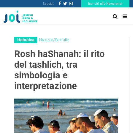
Seguici:
Iscriviti alla Newsletter
Hebraica
Nizozot/Scintille
Rosh haShanah: il rito
del tashlich, tra
simbologia e
interpretazione