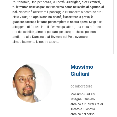
l’autonomia, l’indipendenza, la libertà.
All’origine, dice Ferenczi,
fu il trauma delle acque, nell’universo come nella vita di ognuno di
noi.
Nascere è accettare il passaggio e rinascere o ricominciare il
ciclo vitale, ad
ogni Rosh ha-shanà, è accettare la prova, è
guadare daccapo il fiume per compiere la nostra opera.
Meglio se
alleggeriti di fardelli inutili. Ben venga, allora, una volta all’anno il
rito del tashlich, almeno per farci pensare, anche se poi non
andiamo alla Darsena o al Tevere o sul Po a svuotare
simbolicamente le nostre tasche.
Massimo
Giuliani
collaboratore
Massimo Giuliani
insegna Pensiero
ebraico all’università di
Trento e Filosofia
ebraica nel corso