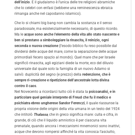
dell’inizio
. E il giudaismo è l’unica delle tre religioni abramiche
che lo celebri con enfasi (sebbene una reminescenza ebraica
rimanga anche nel capodanno islamico).
Che lo si chiami big bang non cambia la sostanza e il senso
paradossale, ma esistenzialmente necessario, di questo ricordo.
Ma le
acque sono anche l’elemento della vita allo stato nascente e
ben si prestano a simboleggiare la rinascita, il reinizio, ogni
seconda o nuova creazione
(l’esodo biblico fu reso possibile dal
dividersi delle acque del mare, come la separazione delle acque
primordiali fecero spazio al mondo). Quel mare che per Israele
significò rinascita, agli egiziani diede la morte, eco del diluvio
universale dal quale solo la famiglia di un nuovo Adamo si
salvò: duplicità del segno (e prezzo) della
redenzione, che è
sempre ri-creazione e ripetizione dell’ancestrale lotta divina
contro il caos
.
Nel Novecento a ricordarci tutto ciò è stata la
psicoanalisi, e in
particolare quel geniale interprete di Freud che fu il medico e
psichiatra ebreo ungherese Sandor Ferenczi
, il quale riassunse la
propria visione delle origini della vita umana in un testo del 1924
che intitolò
Thalassa
, che in greco significa mare: culla e cifra, in
grande, di ciò che il liquido amniotico è per ciascuna vita
prenatale, quando ancora i meccanismi mnemonici sono inattivi,
acque che devono rompersi affinché la vita conosca l’asciutto,