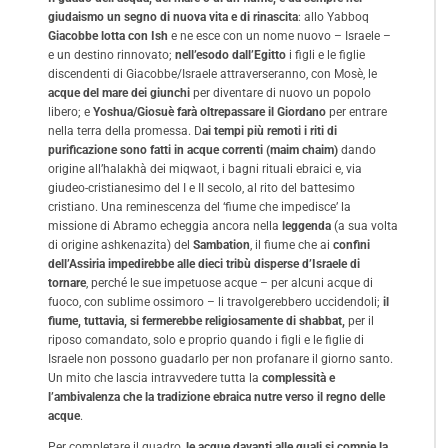
giudaismo un segno di nuova vita e di rinascita
: allo Yabboq
Giacobbe lotta con Ish
e ne esce con un nome nuovo – Israele –
e un destino rinnovato;
nell’esodo dall’Egitto
i figli e le figlie
discendenti di Giacobbe/Israele attraverseranno, con Mosè, le
acque del mare dei giunchi
per diventare di nuovo un popolo
libero; e
Yoshua/Giosuè farà oltrepassare il Giordano
per entrare
nella terra della promessa. D
ai tempi più remoti i riti di
purificazione sono fatti in acque correnti (maim chaim)
dando
origine all’halakhà dei miqwaot, i bagni rituali ebraici e, via
giudeo-cristianesimo del I e II secolo, al rito del battesimo
cristiano. Una reminescenza del ‘fiume che impedisce’ la
missione di Abramo echeggia ancora nella
leggenda
(a sua volta
di origine ashkenazita) del
Sambation
, il fiume che ai
confini
dell’Assiria impedirebbe alle dieci tribù disperse d’Israele di
tornare
, perché le sue impetuose acque – per alcuni acque di
fuoco, con sublime ossimoro – li travolgerebbero uccidendoli;
il
fiume, tuttavia, si fermerebbe religiosamente di shabbat,
per il
riposo comandato, solo e proprio quando i figli e le figlie di
Israele non possono guadarlo per non profanare il giorno santo.
Un mito che lascia intravvedere tutta la
complessità e
l’ambivalenza che la tradizione ebraica nutre verso il regno delle
acque
.
Per completare il quadro,
le acque davanti alle quali si compie la