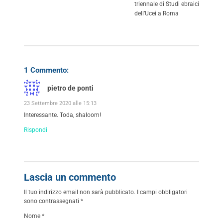
triennale di Studi ebraici
dell’Ucei a Roma
1 Commento:
pietro de ponti
23 Settembre 2020 alle 15:13
Interessante. Toda, shaloom!
Rispondi
Lascia un commento
Il tuo indirizzo email non sarà pubblicato.
I campi obbligatori
sono contrassegnati
*
Nome
*