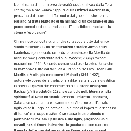
Non si tratta di una
mitzwà de-oraità
, ossia derivata dalla Torà
scritta; ma a ben vedere neppure di una
mitzwà de-rabbanan
,
prescritta dai maestri nel Talmud o dai gheonim, che non ne
parlano.
Si tratta piuttosto di un minhag, di un costume e di una
prassi
consolidati dalla tradizione. E’ possibile rintracciarne la
storia e l’evoluzione?
Chi nutrisse curiosità scientifiche sarà soddisfatto dall’unico
studio esistente, quello del
talmudista e storico Jacob Zallel
Lauterbach
(conosciuto per l’edizione inglese della Mekiltà de-
rabbi Ishmael), contenuto nei suoi
Rabbinic Essays
raccolti
postumi nel 1951. Secondo questo studioso,
la prima fonte
che
fa mezione del rito del tashlich è il rabbino tedesco
Jacob Levi
Moellin o Molin, più noto come il Maharil (1365-1427)
,
autorevole poseq della tradizione ashkenazita, il quale giustifica
la prassi di questo rito connettendolo alla
storia dell’aqedat
Itzchaq (cfr. Bereshit/Gn 22) che è centrale nella liturgia e nella
spiritualità di Rosh ha-shanà
: secondo il
midrash Tanchumà,
il
Satana cercò di fermare il cammino di Abramo e dell’amato
figlio verso il luogo indicato da Dio al fine di impedire la ‘legatura
di Isacco’, e all’uopo
trasformò se stesso in un profondo e
pericoloso fiume. Ma il patriarca e suo figlio, pregando Dio di
salvarli, non si fecero intimorire
e lo guadarono con successo.
Il guado dell’acqua, del mare o di un fiume, è da sempre nel