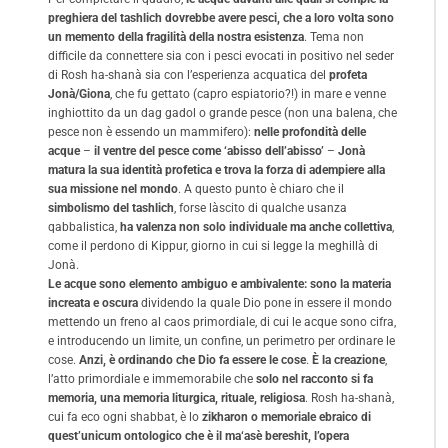
preghiera del tashlich dovrebbe avere pesci, che a loro volta sono
un memento della fragilità della nostra esistenza
. Tema non
difficile da connettere sia con i pesci evocati in positivo nel seder
di Rosh ha-shanà sia con l’esperienza acquatica del
profeta
Jonà/Giona
, che fu gettato (capro espiatorio?!) in mare e venne
inghiottito da un dag gadol o grande pesce (non una balena, che
pesce non è essendo un mammifero):
nelle profondità delle
acque
–
il ventre del pesce come ‘abisso dell’abisso’
–
Jonà
matura la sua identità profetica e trova la forza di adempiere alla
sua missione nel mondo
. A questo punto è chiaro che il
simbolismo del tashlich
, forse làscito di qualche usanza
qabbalistica,
ha valenza non solo individuale ma anche collettiva
,
come il perdono di Kippur, giorno in cui si legge la meghillà di
Jonà.
Le acque sono elemento ambiguo e ambivalente: sono la materia
increata e oscura
dividendo la quale Dio pone in essere il mondo
mettendo un freno al caos primordiale, di cui le acque sono cifra,
e introducendo un limite, un confine, un perimetro per ordinare le
cose.
Anzi, è ordinando che Dio fa essere le cose
.
È la creazione
,
l’atto primordiale e immemorabile che
solo nel racconto si fa
memoria, una memoria liturgica, rituale, religiosa
. Rosh ha-shanà,
cui fa eco ogni shabbat, è lo
zikharon o memoriale ebraico di
quest’unicum ontologico che è il ma‘asè bereshit, l’opera