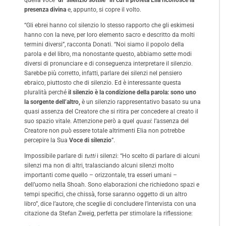
quella voce
di “silenzio sottile” in cui il profeta Elia riconosce la
presenza divina
e, appunto, si copre il volto.
“Gli ebrei hanno col silenzio lo stesso rapporto che gli eskimesi
hanno con la neve, per loro elemento sacro e descritto da molti
termini diversi”, racconta Donati. “Noi siamo il popolo della
parola e del libro, ma nonostante questo, abbiamo sette modi
diversi di pronunciare e di conseguenza interpretare il silenzio.
Sarebbe più corretto, infatti, parlare dei silenzi nel pensiero
ebraico, piuttosto che di silenzio. Ed è interessante questa
pluralità perché
il silenzio è la condizione della parola: sono uno
la sorgente dell’altro,
è un silenzio rappresentativo basato su una
quasi assenza del Creatore che si ritira per concedere al creato il
suo spazio vitale. Attenzione però a quel
quasi
: l’assenza del
Creatore non può essere totale altrimenti Elia non potrebbe
percepire la Sua
Voce di silenzio
”.
Impossibile parlare di
tutti
i silenzi: “Ho scelto di parlare di alcuni
silenzi ma non di altri, tralasciando alcuni silenzi molto
importanti come quello – orizzontale, tra esseri umani –
dell’uomo nella Shoah. Sono elaborazioni che richiedono spazi e
tempi specifici, che chissà, forse saranno oggetto di un altro
libro”, dice l’autore, che sceglie di concludere l’intervista con una
citazione da Stefan Zweig, perfetta per stimolare la riflessione: