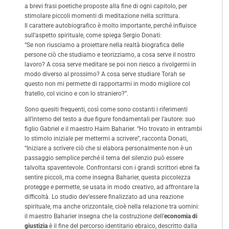
a brevi frasi poetiche proposte alla fine di ogni capitolo, per
stimolare piccoli momenti di meditazione nella scrittura.
Il carattere autobiografico è molto importante, perché influisce
sull’aspetto spirituale, come spiega Sergio Donati:
“Se non riusciamo a proiettare nella realtà biografica delle
persone ciò che studiamo e teorizziamo, a cosa serve il nostro
lavoro? A cosa serve meditare se poi non riesco a rivolgermi in
modo diverso al prossimo? A cosa serve studiare Torah se
questo non mi permette di rapportarmi in modo migliore col
fratello, col vicino e con lo straniero?”.
Sono quesiti frequenti, così come sono costanti i riferimenti
all’interno del testo a due figure fondamentali per l’autore: suo
figlio Gabriel e il maestro Haim Baharier. “Ho trovato in entrambi
lo stimolo iniziale per mettermi a scrivere”, racconta Donati,
“Iniziare a scrivere ciò che si elabora personalmente non è un
passaggio semplice perché il tema del silenzio può essere
talvolta spaventevole. Confrontarsi con i grandi scrittori ebrei fa
sentire piccoli, ma come insegna Baharier, questa piccolezza
protegge e permette, se usata in modo creativo, ad affrontare la
difficoltà. Lo studio dev’essere finalizzato ad una reazione
spirituale, ma anche orizzontale, cioè nella relazione tra uomini:
il maestro Baharier insegna che la costruzione dell’
economia di
giustizia
è il fine del percorso identitario ebraico, descritto dalla