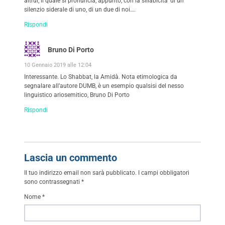
altrui, il quale si pronuncia, appunto, con la sillabicita’ di un
silenzio siderale di uno, di un due di noi….
Rispondi
Bruno Di Porto
10 Gennaio 2019 alle 12:04
Interessante. Lo Shabbat, la Amidà. Nota etimologica da
segnalare all’autore DUMB, è un esempio qualsisi del nesso
linguistico ariosemitico, Bruno Di Porto
Rispondi
Lascia un commento
Il tuo indirizzo email non sarà pubblicato.
I campi obbligatori
sono contrassegnati
*
Nome
*