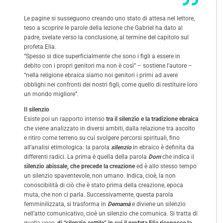
Le pagine si susseguono creando uno stato di attesa nel lettore,
teso a scoprire le parole della lezione che Gabriel ha dato al
padre, svelate verso la conclusione, al termine del capitolo sul
profeta Elia.
“Spesso si dice superficialmente che sono i figli a essere in
debito con i propri genitori ma non è così” – sostiene l’autore –
“nella religione ebraica siamo noi genitori i primi ad avere
obblighi nei confronti dei nostri figli, come quello di restituire loro
un mondo migliore”.
Il silenzio
Esiste poi un rapporto intenso
tra il silenzio e la tradizione ebraica
che viene analizzato in diversi ambiti, dalla relazione tra ascolto
e ritiro come terreno su cui svolgere percorsi spirituali, fino
all’analisi etimologica: la parola
silenzio
in ebraico è definita da
differenti radici. La prima è quella della parola
Dom
che indica il
silenzio abissale, che precede la creazione
ed è allo stesso tempo
un silenzio spaventevole, non umano. Indica, cioè, la non
conoscibilità di ciò che è stato prima della creazione, epoca
muta, che non ci parla. Successivamente, questa parola
femminilizzata, si trasforma in
Demamà
e diviene un silenzio
nell’atto comunicativo, cioè un silenzio che comunica. Si tratta di