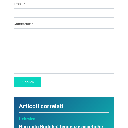
Email
*
Commento
*
Articoli correlati
Hebraica
Non solo Buddha: tendenze ascetiche