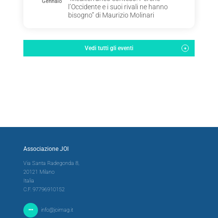
Gennaio
l’Occidente e i suoi rivali ne hanno
bisogno” di Maurizio Molinari
Vedi tutti gli eventi
Associazione JOI
Via Santa Radegonda 8,
20121 Milano
Italia
C.F. 97796910152
info@joimag.it