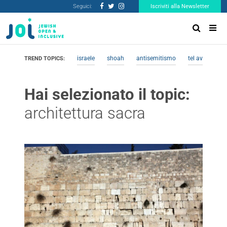
Seguici:
Iscriviti alla Newsletter
israele
shoah
antisemitismo
tel aviv
me
TREND TOPICS:
Hai selezionato il topic:
architettura sacra