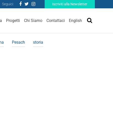
Seguici:
Iscriviti alla Newsletter
ra
Progetti
Chi Siamo
Contattaci
English
ina
Pesach
storia