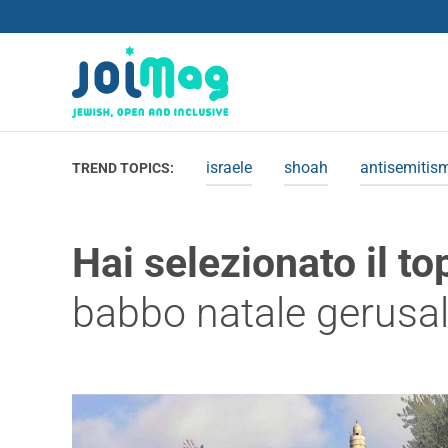
israele
shoah
antisemitis
TREND TOPICS:
Hai selezionato il to
babbo natale gerus