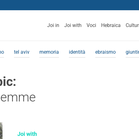
Joi in
Joi with
Voci
Hebraica
Cultu
mo
tel aviv
memoria
identità
ebraismo
giunt
pic:
alemme
Joi with