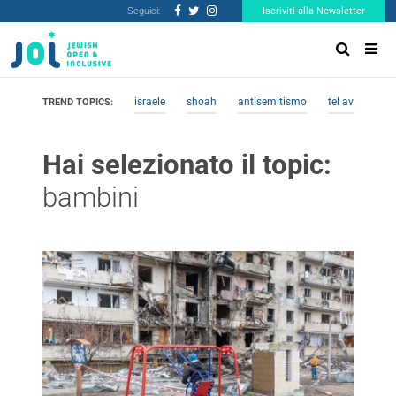
Seguici:
Iscriviti alla Newsletter
israele
shoah
antisemitismo
tel aviv
me
TREND TOPICS:
Hai selezionato il topic:
bambini