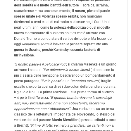
della sordità e le molte identità dell’autore
– ebraica, ucraina,
statunitense – ma anche
un mondo, il nostro, pieno di parole
spesso urlate e di violenza spesso esibita
; non mancano
riferimenti a temi caldi di cui molto si discute negli Stati Uniti
negli ultimi anni come
la violenza della polizia
o quel modello
nuovo e devastante di business politics che è arrivato con
Donald Trump a conquistare il vertice del potere. Ma leggendo
oggi
Repubblica sorda
è inevitabile pensare soprattutto alla
guerra in Ucraina, perché Kaminsky racconta la storia di
un’invasione.
“Il nostro paese è il palcoscenico”
, si chiama Vasenka e un giorno
arrivano i soldati.
“Per difendere la nostra libertà”
, dicono con la
più classica delle menzogne. Descrivendo un bombardamento il
poeta paragona
“il mio paese”
a un
“canarino azzurro”
, fragile
uccello che porta così su di sé i due colori della bandiera ucraina,
il giallo e il blu. La prima reazione – e la prima forma di silenzio
– è però
l’indifferenza.
“E quando bombardavano le case degli
altri, noi / protestavamo / ma non abbastanza, facevamo
opposizione ma non / abbastanza”
. Una variazione su un tema
classico della letteratura impegnata del Novecento, lo stesso dei
versi celebri del pastore
Martin Niemöller
(spesso attribuiti a torto
a Brecht):
“Prima di tutto vennero a prendere… [le varianti non si
contano: nella più nota nell’ordine zingari, ebrei, omosessuali e