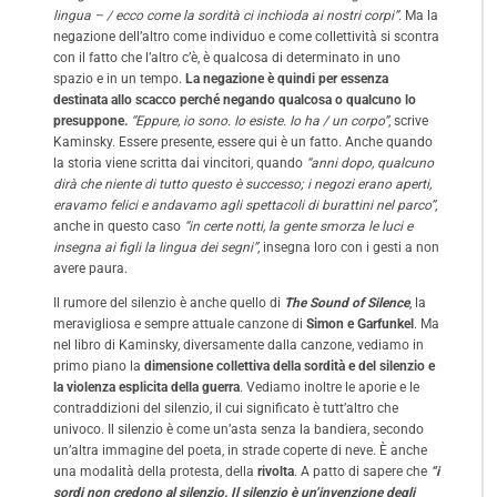
lingua – / ecco come la sordità ci inchioda ai nostri corpi”
. Ma la
negazione dell’altro come individuo e come collettività si scontra
con il fatto che l’altro c’è, è qualcosa di determinato in uno
spazio e in un tempo.
La negazione è quindi per essenza
destinata allo scacco perché negando qualcosa o qualcuno lo
presuppone.
“Eppure, io sono. Io esiste. Io ha / un corpo”
, scrive
Kaminsky. Essere presente, essere qui è un fatto. Anche quando
la storia viene scritta dai vincitori, quando
“anni dopo, qualcuno
dirà che niente di tutto questo è successo; i negozi erano aperti,
eravamo felici e andavamo agli spettacoli di burattini nel parco”
,
anche in questo caso
“in certe notti, la gente smorza le luci e
insegna ai figli la lingua dei segni”
, insegna loro con i gesti a non
avere paura.
Il rumore del silenzio è anche quello di
The Sound of Silence
, la
meravigliosa e sempre attuale canzone di
Simon e Garfunkel
. Ma
nel libro di Kaminsky, diversamente dalla canzone, vediamo in
primo piano la
dimensione collettiva della sordità e del silenzio e
la violenza esplicita della guerra
. Vediamo inoltre le aporie e le
contraddizioni del silenzio, il cui significato è tutt’altro che
univoco. Il silenzio è come un’asta senza la bandiera, secondo
un’altra immagine del poeta, in strade coperte di neve. È anche
una modalità della protesta, della
rivolta
. A patto di sapere che
“i
sordi non credono al silenzio. Il silenzio è un’invenzione degli