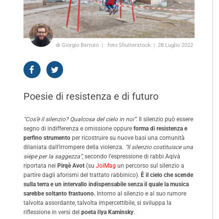
di Giorgio Berruto
foto Shutterstock
28 Luglio 2022
Poesie di resistenza e di futuro
“Cos’è il silenzio? Qualcosa del cielo in noi”
. Il silenzio può essere
segno di indifferenza e omissione oppure
forma di resistenza e
perfino strumento
per ricostruire su nuove basi una comunità
dilaniata dall’irrompere della violenza.
“Il silenzio costituisce una
siepe per la saggezza”
, secondo l’espressione di rabbi Aqivà
riportata nei
Pirqè Avot
(su
JoiMag
un percorso sul silenzio a
partire dagli aforismi del trattato rabbinico).
È il cielo che scende
sulla terra e un intervallo indispensabile senza il quale la musica
sarebbe soltanto frastuono.
Intorno al silenzio e al suo rumore
talvolta assordante, talvolta impercettibile, si sviluppa la
riflessione in versi del
poeta Ilya Kaminsky
.