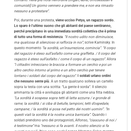
comunisti] Un giorno vennero a prendere me, e non era rimasto
nessuno a protestare”.
Poi, durante una protesta,
viene ucciso Petya, un ragazzo sordo.
Lo sparo è l’ultimo suono che gli abitanti del paese sentiranno,
perché precipitano in una immediata sordità collettiva che è prima
di tutto una forma di resistenza
.
“Il nostro udito non diminuisce,
ma qualcosa di silenzioso si rafforza in noi”
, scrive Kaminsky. In
questo momento
“la sordità, un’insurrezione, comincia”
.
“Il corpo
del ragazzo è steso sull’asfalto come una graffetta. / Il corpo del
ragazzo è steso sull’asfalto / come il corpo di un ragazzo”
. Allora
“i cittadini intrecciano le braccia a formare un cerchio e poi un
altro cerchio intorno al primo e un altro cerchio per tenere
lontano i soldati dal corpo del ragazzo”
.
I soldati urlano ordini
che nessuno sente più
. A un tratto qualcuno solleva un cartello
sopra la testa con una scritta: “La gente è sorda”. Il silenzio
ammanta la città e avviluppa gli abitanti come una fitta nebbia.
“La sordità è sospesa sopra tetti di latta azzurra / e gronde di
rame; la sordità / si ciba di betulle, lampioni, tetti d’ospedale,
campane; / la sordità si posa nel petto dei nostri uomini”. “In
questi viali la sordità è la nostra unica barricata”
. Quando i
soldati prendono uno dei protagonisti, Alfonso,
“ciascuno di noi /
è testimone”
ma
“nessuno si fa avanti. Il nostro silenzio si fa