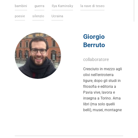
bambini
guerra
Ilya Kaminsky
la nave di teseo
poesie
silenzio
Ucraina
Giorgio
Berruto
collaboratore
Cresciuto in mezzo agli
olivi nell’entroterra
ligure, dopo gli studi in
filosofia e editoria a
Pavia vive, lavora e
insegna a Torino. Ama
libri (ma solo quelli
belli), musei, montagne