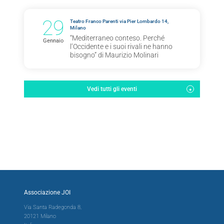
29
Teatro Franco Parenti via Pier Lombardo 14,
Milano
“Mediterraneo conteso. Perché
Gennaio
l’Occidente e i suoi rivali ne hanno
bisogno” di Maurizio Molinari
Vedi tutti gli eventi
Associazione JOI
Via Santa Radegonda 8,
20121 Milano