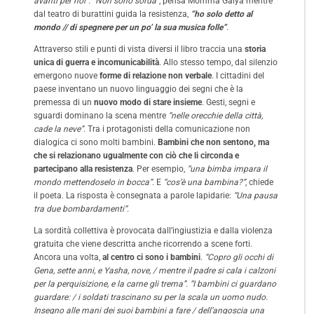
avanti per noi”. “Non sono sorda”
, pensa Momma Galya mentre
dal teatro di burattini guida la resistenza,
“ho solo detto al
mondo // di spegnere per un po’ la sua musica folle”
.
Attraverso stili e punti di vista diversi il libro traccia una
storia
unica di guerra e incomunicabilità
. Allo stesso tempo, dal silenzio
emergono nuove
forme di relazione non verbale
. I cittadini del
paese inventano un nuovo linguaggio dei segni che è la
premessa di un
nuovo modo di stare insieme
. Gesti, segni e
sguardi dominano la scena mentre
“nelle orecchie della città,
cade la neve”
. Tra i protagonisti della comunicazione non
dialogica ci sono molti bambini.
Bambini che non sentono, ma
che si relazionano ugualmente con ciò che li circonda e
partecipano alla resistenza
. Per esempio,
“una bimba impara il
mondo mettendoselo in bocca”
. E
“cos’è una bambina?”
, chiede
il poeta. La risposta è consegnata a parole lapidarie:
“Una pausa
tra due bombardamenti”
.
La sordità collettiva è provocata dall’ingiustizia e dalla violenza
gratuita che viene descritta anche ricorrendo a scene forti.
Ancora una volta,
al centro ci sono i bambini
.
“Copro gli occhi di
Gena, sette anni, e Yasha, nove, / mentre il padre si cala i calzoni
per la perquisizione, e la carne gli trema”. “I bambini ci guardano
guardare: / i soldati trascinano su per la scala un uomo nudo.
Insegno alle mani dei suoi bambini a fare / dell’angoscia una