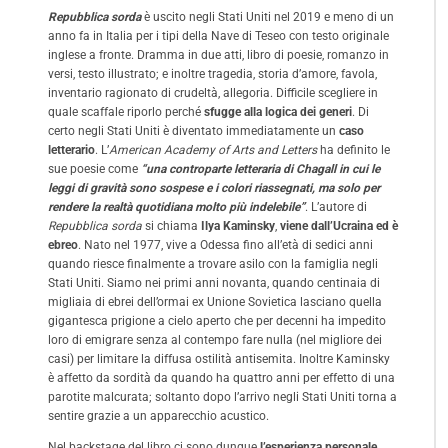
Repubblica sorda
è uscito negli Stati Uniti nel 2019 e meno di un
anno fa in Italia per i tipi della Nave di Teseo con testo originale
inglese a fronte. Dramma in due atti, libro di poesie, romanzo in
versi, testo illustrato; e inoltre tragedia, storia d’amore, favola,
inventario ragionato di crudeltà, allegoria. Difficile scegliere in
quale scaffale riporlo perché
sfugge alla logica dei generi
. Di
certo negli Stati Uniti è diventato immediatamente un
caso
letterario
. L’
American Academy of Arts and Letters
ha definito le
sue poesie come
“una controparte letteraria di Chagall in cui le
leggi di gravità sono sospese e i colori riassegnati, ma solo per
rendere la realtà quotidiana molto più indelebile”
. L’autore di
Repubblica sorda
si chiama
Ilya Kaminsky
,
viene dall’Ucraina ed è
ebreo
. Nato nel 1977, vive a Odessa fino all’età di sedici anni
quando riesce finalmente a trovare asilo con la famiglia negli
Stati Uniti. Siamo nei primi anni novanta, quando centinaia di
migliaia di ebrei dell’ormai ex Unione Sovietica lasciano quella
gigantesca prigione a cielo aperto che per decenni ha impedito
loro di emigrare senza al contempo fare nulla (nel migliore dei
casi) per limitare la diffusa ostilità antisemita. Inoltre Kaminsky
è affetto da sordità da quando ha quattro anni per effetto di una
parotite malcurata; soltanto dopo l’arrivo negli Stati Uniti torna a
sentire grazie a un apparecchio acustico.
Nel backstage del libro ci sono dunque
l’esperienza personale