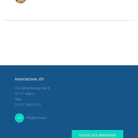
Associazione JOI
Via Santa Radegonda 8,
20121 Milano
Italia
C.F. 97796910152
info@joimag.it
Iscriviti alla Newsletter