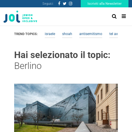
Seguici:
Iscriviti alla Newsletter
israele
shoah
antisemitismo
tel aviv
me
TREND TOPICS:
Hai selezionato il topic:
Berlino