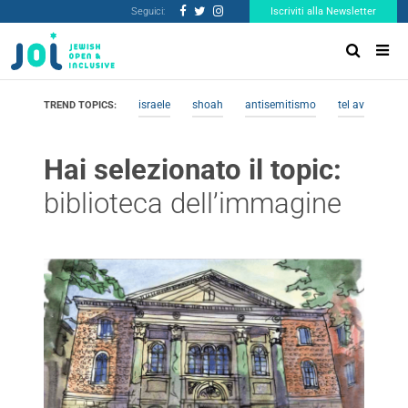
Seguici:
Iscriviti alla Newsletter
israele
shoah
antisemitismo
tel aviv
me
TREND TOPICS:
Hai selezionato il topic:
biblioteca dell’immagine