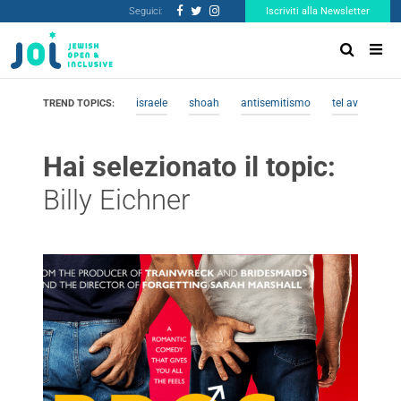
Seguici:
Iscriviti alla Newsletter
israele
shoah
antisemitismo
tel aviv
me
TREND TOPICS:
Hai selezionato il topic:
Billy Eichner