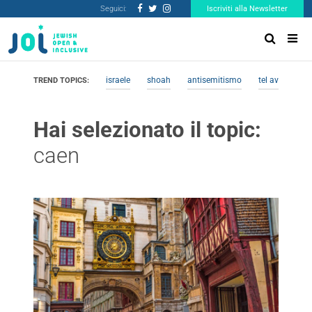
Seguici:
Iscriviti alla Newsletter
israele
shoah
antisemitismo
tel aviv
me
TREND TOPICS:
Hai selezionato il topic:
caen