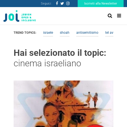
Seguici:
Iscriviti alla Newsletter
israele
shoah
antisemitismo
tel aviv
me
TREND TOPICS:
Hai selezionato il topic:
cinema israeliano