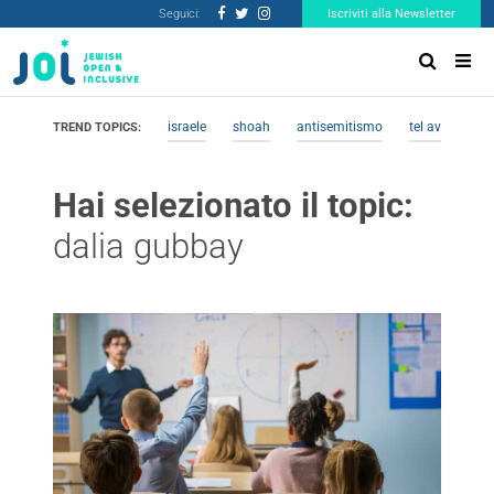
Seguici:
Iscriviti alla Newsletter
israele
shoah
antisemitismo
tel aviv
me
TREND TOPICS:
Hai selezionato il topic:
dalia gubbay