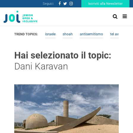
Seguici:
Iscriviti alla Newsletter
israele
shoah
antisemitismo
tel aviv
me
TREND TOPICS:
Hai selezionato il topic:
Dani Karavan