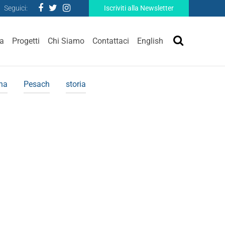
Seguici:
Iscriviti alla Newsletter
ra
Progetti
Chi Siamo
Contattaci
English
ina
Pesach
storia