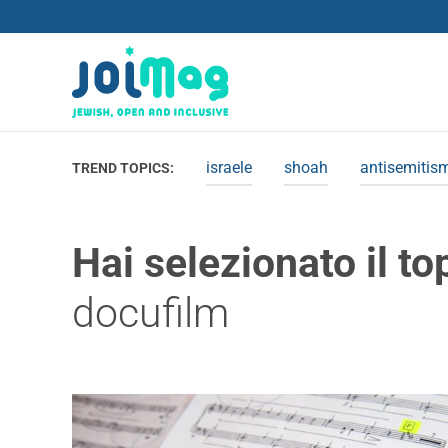
israele
shoah
antisemitis
TREND TOPICS:
Hai selezionato il to
docufilm