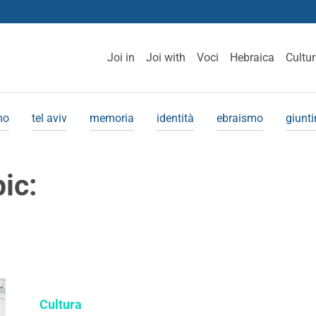
Joi in
Joi with
Voci
Hebraica
Cultu
mo
tel aviv
memoria
identità
ebraismo
giunt
pic:
Cultura