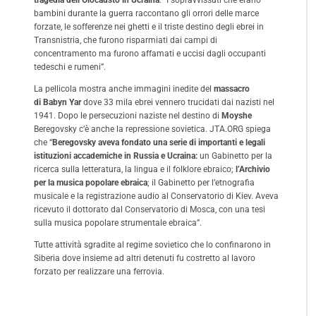
bambini durante la guerra raccontano gli orrori delle marce
forzate, le sofferenze nei ghetti e il triste destino degli ebrei in
Transnistria, che furono risparmiati dai campi di
concentramento ma furono affamati e uccisi dagli occupanti
tedeschi e rumeni”.
La pellicola mostra anche immagini inedite del
massacro
di Babyn Yar
dove 33 mila ebrei vennero trucidati dai nazisti nel
1941. Dopo le persecuzioni naziste nel destino di
Moyshe
Beregovsky c’è anche la repressione sovietica. JTA.ORG spiega
che “
Beregovsky aveva fondato una serie di importanti e legali
istituzioni accademiche in Russia e Ucraina:
un Gabinetto per la
ricerca sulla letteratura, la lingua e il folklore ebraico;
l’Archivio
per la musica popolare ebraica
; il Gabinetto per l’etnografia
musicale e la registrazione audio al Conservatorio di Kiev. Aveva
ricevuto il dottorato dal Conservatorio di Mosca, con una tesi
sulla musica popolare strumentale ebraica”.
Tutte attività sgradite al regime sovietico che lo confinarono in
Siberia dove insieme ad altri detenuti fu costretto al lavoro
forzato per realizzare una ferrovia.