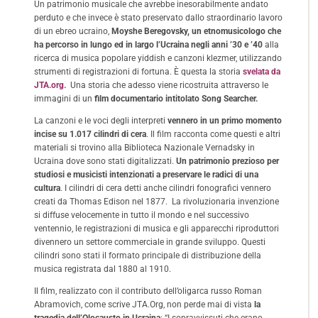
Un patrimonio musicale che avrebbe inesorabilmente andato
perduto e che invece è stato preservato dallo straordinario lavoro
di un ebreo ucraino,
Moyshe Beregovsky, un etnomusicologo che
ha percorso in lungo ed in largo l’Ucraina negli anni ’30 e ’40
alla
ricerca di musica popolare yiddish e canzoni klezmer, utilizzando
strumenti di registrazioni di fortuna. È questa la storia
svelata da
JTA.org.
Una storia che adesso viene ricostruita attraverso le
immagini di un
film documentario intitolato Song Searcher.
La canzoni e le voci degli interpreti
vennero in un primo momento
incise su 1.017 cilindri di cera
. Il film racconta come questi e altri
materiali si trovino alla Biblioteca Nazionale Vernadsky in
Ucraina dove sono stati digitalizzati.
Un patrimonio prezioso per
studiosi e musicisti intenzionati a preservare le radici di una
cultura
. I cilindri di cera detti anche cilindri fonografici vennero
creati da Thomas Edison nel 1877. La rivoluzionaria invenzione
si diffuse velocemente in tutto il mondo e nel successivo
ventennio, le registrazioni di musica e gli apparecchi riproduttori
divennero un settore commerciale in grande sviluppo. Questi
cilindri sono stati il formato principale di distribuzione della
musica registrata dal 1880 al 1910.
Il film, realizzato con il contributo dell’oligarca russo Roman
Abramovich, come scrive JTA.Org, non perde mai di vista
la
tragedia dell’Olocausto in Ucraina
: “I sopravvissuti che erano