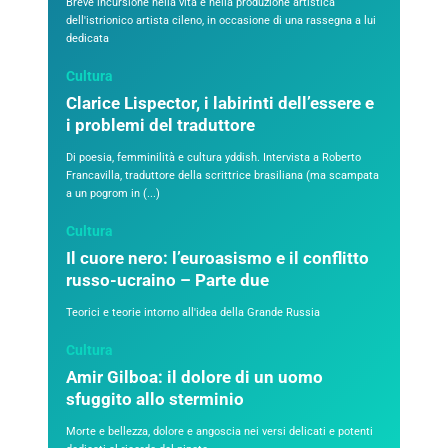
Breve incursione nella vita e nella produzione artistica
dell'istrionico artista cileno, in occasione di una rassegna a lui
dedicata
Cultura
Clarice Lispector, i labirinti dell’essere e
i problemi del traduttore
Di poesia, femminilità e cultura yddish. Intervista a Roberto
Francavilla, traduttore della scrittrice brasiliana (ma scampata
a un pogrom in (...)
Cultura
Il cuore nero: l’euroasismo e il conflitto
russo-ucraino – Parte due
Teorici e teorie intorno all'idea della Grande Russia
Cultura
Amir Gilboa: il dolore di un uomo
sfuggito allo sterminio
Morte e bellezza, dolore e angoscia nei versi delicati e potenti