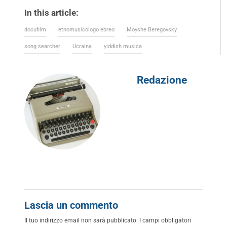
In this article:
docufilm
etnomusicologo ebreo
Moyshe Beregovsky
song searcher
Ucraina
yiddish musica
Redazione
Lascia un commento
Il tuo indirizzo email non sarà pubblicato.
I campi obbligatori