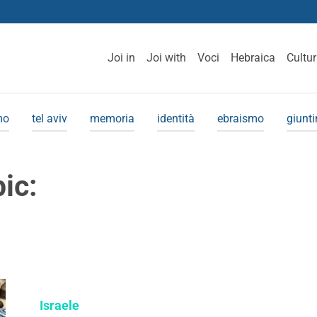
Joi in
Joi with
Voci
Hebraica
Cultu
mo
tel aviv
memoria
identità
ebraismo
giunt
pic:
Israele