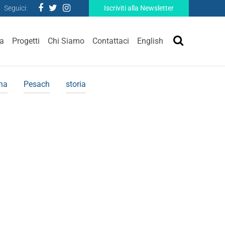
Seguici:
Iscriviti alla Newsletter
ra
Progetti
Chi Siamo
Contattaci
English
ina
Pesach
storia