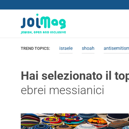
israele
shoah
antisemitis
TREND TOPICS:
Hai selezionato il to
ebrei messianici