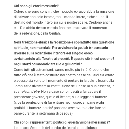
Chi sono gli ebrei messianici?
Coloro che sono convinti che il popolo ebraico abbia la missione
di salvare non solo Israele, ma il mondo intero, e che quindi il
destino del mondo intero sia sulle nostre spalle. Credono anche
che Dio abbia deciso che sia finalmente arrivato il momento
della redenzione, della Geulah.
Nella tradizione ebraica la redenzione è soprattutto una questione
spirituale, non materiale. Per avvicinare la geulah è necessario
lavorare sulla redenzione interiore del singolo ebreo
avvicinandolo alla Torah e ai precetti. È questo ciò in cui credono?
negli sforzi collaborativi tra Dio e gli uomini?
Come tutti gli estremismi, vanno molto più in là. Credono che
tutto ciò che è stato costruito nel nostro paese dai laici sia errato
e adesso sia venuto il momento di portare in Israele le leggi della
Torah, farle diventare la costituzione del Paese, la sua essenza, la
sua
raison d’etre
. Non a caso sono riusciti a far cadere il
precedente governo, quello di Bennet, sulla legge del hametz
(cioè la proibizione di far entrare negli ospedali pane e cibi
proibiti- il hametz- perché possono aver avuto a che fare col
pane durante la settimana di pasqua).
Chi sono i rappresentanti politici di questa visione messianica?
Il ministro Smotrich del partito dell’ebraismo religioso