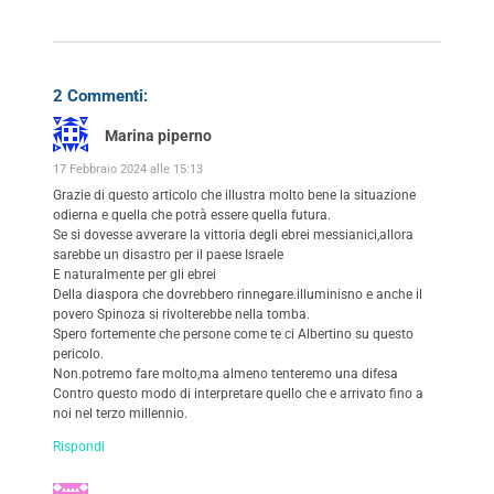
2 Commenti:
Marina piperno
17 Febbraio 2024 alle 15:13
Grazie di questo articolo che illustra molto bene la situazione
odierna e quella che potrà essere quella futura.
Se si dovesse avverare la vittoria degli ebrei messianici,allora
sarebbe un disastro per il paese Israele
E naturalmente per gli ebrei
Della diaspora che dovrebbero rinnegare.illuminisno e anche il
povero Spinoza si rivolterebbe nella tomba.
Spero fortemente che persone come te ci Albertino su questo
pericolo.
Non.potremo fare molto,ma almeno tenteremo una difesa
Contro questo modo di interpretare quello che e arrivato fino a
noi nel terzo millennio.
Rispondi