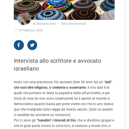
di Manuela Dviri
foto Shutterstock
16 Febbraio 2024
Intervista allo scrittore e avvocato
israeliano
Inizio con una precisione. Ho sposato (ben 56 anni fa) un
“datì”
che vuol dire religioso, o credente o osservante.
Il mio datì è di
quelli che portano in testa la papalina fatta all’uncinetto, e per
forza di cose (io non sono osservante) lui è aperto al mondo e
democratico quanto basta per poter vivere con me in uno status
quo che malgrado tutto regge da mezzo secolo. (solo su questo
ci sarebbe da scriverne un romanzo).
Poi ci sono gli
“haredim” i timorati di Dio
, che si dividono gruppi e
che in gran parte vivono in zone loro, si vestono a modo loro, e