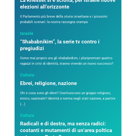
La Knesset si è sciolta, per Israele nuove
elezioni all’orizzonte
Il Parlamento più breve della storia israeliana e i prossimi
probabili scenari: la nostra rassegna stampa
Israele
“Shababnikim”, la serie tv contro i
pregiudizi
Come mai proprio ora gli shababnikim, i pluripremiati quattro
ragazzi in crisi di identità, stanno vivendo un nuovo successo?
Cultura
Ebrei, religione, nazione
Chi e cosa sono gli ebrei? Costituiscono un gruppo religioso,
etnico, nazionale? Identità e norma negli stati nazione, a partire
(...)
Cultura
Radicali e di destra, ma senza radici:
costanti e mutamenti di un’area poltica