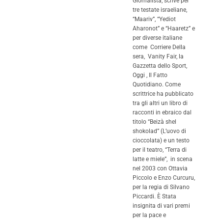
Giornalista, scrive per
tre testate israeliane,
“Maariv”, “Yediot
Aharonot” e “Haaretz” e
per diverse italiane
come Corriere Della
sera, Vanity Fair, la
Gazzetta dello Sport,
Oggi , Il Fatto
Quotidiano. Come
scrittrice ha pubblicato
tra gli altri un libro di
racconti in ebraico dal
titolo “Beizà shel
shokolad” (L’uovo di
cioccolata) e un testo
per il teatro, “Terra di
latte e miele”, in scena
nel 2003 con Ottavia
Piccolo e Enzo Curcuru,
per la regia di Silvano
Piccardi. È Stata
insignita di vari premi
per la pace e