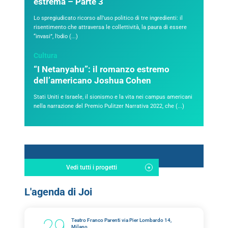
estrema – Parte 3
Lo spregiudicato ricorso all’uso politico di tre ingredienti: il
risentimento che attraversa le collettività, la paura di essere
“invasi”, l’odio (...)
Cultura
“I Netanyahu”: il romanzo estremo
dell’americano Joshua Cohen
Stati Uniti e Israele, il sionismo e la vita nei campus americani
nella narrazione del Premio Pulitzer Narrativa 2022, che (...)
Vedi tutti i progetti
L'agenda di Joi
29
Teatro Franco Parenti via Pier Lombardo 14,
Milano