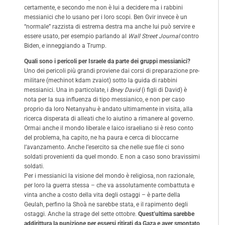
certamente, e secondo me non è lui a decidere ma i rabbini
messianici che lo usano per i loro scopi. Ben Gvir invece è un
“normale” razzista di estrema destra ma anche lui può servire e
essere usato, per esempio parlando al
Wall Street Journal
contro
Biden, e inneggiando a Trump.
Quali sono i pericoli per Israele da parte dei gruppi messianici?
Uno dei pericoli più grandi proviene dai corsi di preparazione pre-
militare (mechinot kdam zvaiot) sotto la guida di rabbini
messianici. Una in particolate, i
Bney David
(i figli di David) è
nota per la sua influenza di tipo messianico, e non per caso
proprio da loro Netanyahu è andato ultimamente in visita, alla
ricerca disperata di alleati che lo aiutino a rimanere al governo.
Ormai anche il mondo liberale e laico israeliano si è reso conto
del problema, ha capito, ne ha paura e cerca di bloccarne
l’avanzamento. Anche l’esercito sa che nelle sue file ci sono
soldati provenienti da quel mondo. E non a caso sono bravissimi
soldati.
Per i messianici la visione del mondo è religiosa, non razionale,
per loro la guerra stessa – che va assolutamente combattuta e
vinta anche a costo della vita degli ostaggi – è parte della
Geulah, perfino la Shoà ne sarebbe stata, e il rapimento degli
ostaggi. Anche la strage del sette ottobre.
Quest’ultima sarebbe
addirittura la punizione per essersi ritirati da Gaza e aver smontato