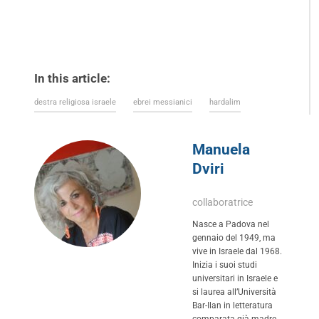
In this article:
destra religiosa israele
ebrei messianici
hardalim
Manuela
Dviri
collaboratrice
Nasce a Padova nel
gennaio del 1949, ma
vive in Israele dal 1968.
Inizia i suoi studi
universitari in Israele e
si laurea all’Università
Bar-Ilan in letteratura
comparata già madre