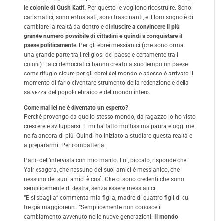
le colonie di Gush Katif.
Per questo le vogliono ricostruire. Sono
carismatici, sono entusiasti, sono trascinanti, e il loro sogno è di
cambiare la realtà da dentro e di
riuscire a convincere il più
grande numero possibile di cittadini e quindi a conquistare il
paese politicamente
. Per gli ebrei messianici (che sono ormai
una grande parte tra i religiosi del paese e certamente tra i
coloni) i laici democratici hanno creato a suo tempo un paese
come rifugio sicuro per gli ebrei del mondo e adesso è arrivato il
momento di farlo diventare strumento della redenzione e della
salvezza del popolo ebraico e del mondo intero.
Come mai lei ne è diventato un esperto?
Perché provengo da quello stesso mondo, da ragazzo lo ho visto
crescere e svilupparsi. E mi ha fatto moltissima paura e oggi me
ne fa ancora di più. Quindi ho iniziato a studiare questa realtà e
a prepararmi. Per combatterla.
Parlo dell’intervista con mio marito. Lui, piccato, risponde che
Yair esagera, che nessuno dei suoi amici è messianico, che
nessuno dei suoi amici è così. Che ci sono credenti che sono
semplicemente di destra, senza essere messianici.
“E si sbaglia” commenta mia figlia, madre di quattro figli di cui
tre già maggiorenni. “Semplicemente non conosce il
cambiamento avvenuto nelle nuove generazioni.
Il mondo