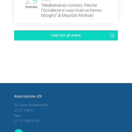
“Mediterraneo conteso. Perché
Gennaio
l’Occidente e i suoi rivali ne hanno
bisogno” di Maurizio Molinari
Vedi tutti gli eventi
Associazione JOI
Via Santa Radegonda 8,
20121 Milano
Italia
C.F. 97796910152