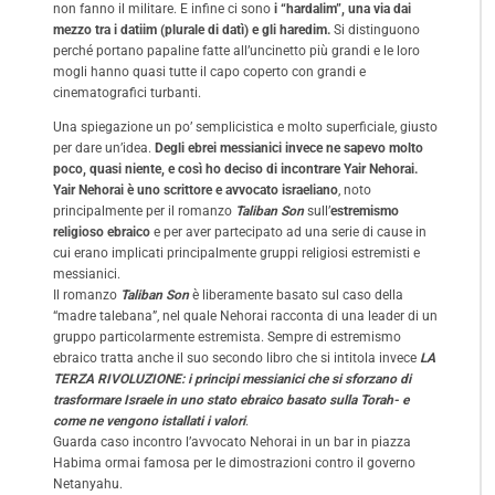
non fanno il militare. E infine ci sono
i “hardalim”, una via dai
mezzo tra i datiim (plurale di datì) e gli haredim.
Si distinguono
perché portano papaline fatte all’uncinetto più grandi e le loro
mogli hanno quasi tutte il capo coperto con grandi e
cinematografici turbanti.
Una spiegazione un po’ semplicistica e molto superficiale, giusto
per dare un’idea.
Degli ebrei messianici invece ne sapevo molto
poco, quasi niente, e così ho deciso di incontrare Yair Nehorai.
Yair Nehorai è uno scrittore e avvocato israeliano
, noto
principalmente per il romanzo
Taliban Son
sull’
estremismo
religioso ebraico
e per aver partecipato ad una serie di cause in
cui erano implicati principalmente gruppi religiosi estremisti e
messianici.
Il romanzo
Taliban Son
è liberamente basato sul caso della
“madre talebana”, nel quale Nehorai racconta di una leader di un
gruppo particolarmente estremista. Sempre di estremismo
ebraico tratta anche il suo secondo libro che si intitola invece
LA
TERZA RIVOLUZIONE: i principi messianici che si sforzano di
trasformare Israele in uno stato ebraico basato sulla Torah- e
come ne vengono istallati i valori
.
Guarda caso incontro l’avvocato Nehorai in un bar in piazza
Habima ormai famosa per le dimostrazioni contro il governo
Netanyahu.