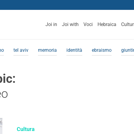
Joi in
Joi with
Voci
Hebraica
Cultu
mo
tel aviv
memoria
identità
ebraismo
giunt
pic:
eo
Cultura