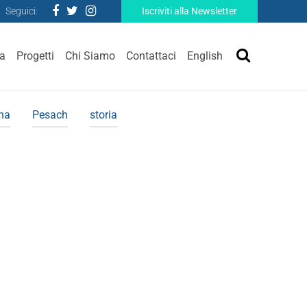
Seguici:
Iscriviti alla Newsletter
ra
Progetti
Chi Siamo
Contattaci
English
ina
Pesach
storia