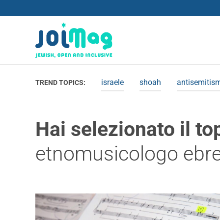
israele
shoah
antisemitis
TREND TOPICS:
Hai selezionato il to
etnomusicologo ebr