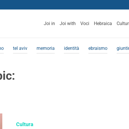
Joi in
Joi with
Voci
Hebraica
Cultu
mo
tel aviv
memoria
identità
ebraismo
giunt
pic:
Cultura