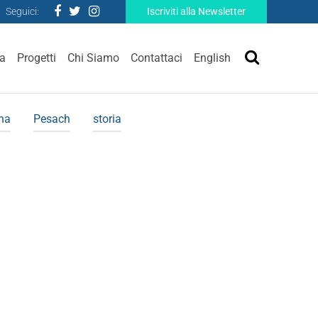
Seguici:
Iscriviti alla Newsletter
ra
Progetti
Chi Siamo
Contattaci
English
ina
Pesach
storia