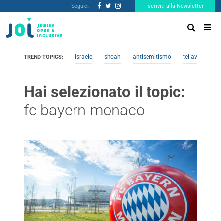
Seguici:
Iscriviti alla Newsletter
israele
shoah
antisemitismo
tel aviv
me
TREND TOPICS:
Hai selezionato il topic:
fc bayern monaco