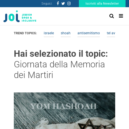
Seguici:
Iscriviti alla Newsletter
israele
shoah
antisemitismo
tel aviv
me
TREND TOPICS:
Hai selezionato il topic:
Giornata della Memoria
dei Martiri