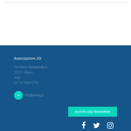
Associazione JOI
Via Santa Radegonda 8,
20121 Milano
Italia
C.F. 97796910152
info@joimag.it
Iscriviti alla Newsletter