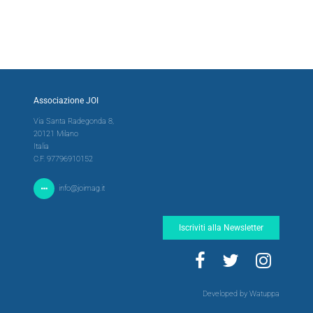
Associazione JOI
Via Santa Radegonda 8,
20121 Milano
Italia
C.F. 97796910152
info@joimag.it
Iscriviti alla Newsletter
Developed by Watuppa