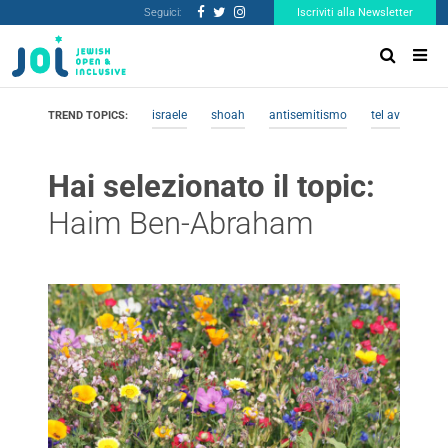
Seguici:
Iscriviti alla Newsletter
israele
shoah
antisemitismo
tel aviv
me
TREND TOPICS:
Hai selezionato il topic:
Haim Ben-Abraham