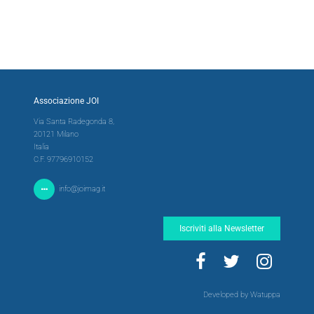
Associazione JOI
Via Santa Radegonda 8,
20121 Milano
Italia
C.F. 97796910152
info@joimag.it
Iscriviti alla Newsletter
Developed by Watuppa