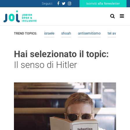
Seguici:
Iscriviti alla Newsletter
israele
shoah
antisemitismo
tel aviv
me
TREND TOPICS:
Hai selezionato il topic:
Il senso di Hitler