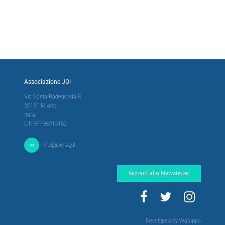
Associazione JOI
Via Santa Radegonda 8,
20121 Milano
Italia
C.F. 97796910152
info@joimag.it
Iscriviti alla Newsletter
Developed by Watuppa