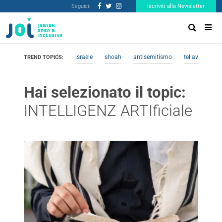
Seguici:
Iscriviti alla Newsletter
israele
shoah
antisemitismo
tel aviv
me
TREND TOPICS:
Hai selezionato il topic:
INTELLIGENZ ARTIficiale