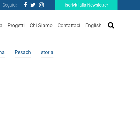
Seguici:
Iscriviti alla Newsletter
ra
Progetti
Chi Siamo
Contattaci
English
ina
Pesach
storia