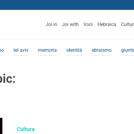
Joi in
Joi with
Voci
Hebraica
Cultu
mo
tel aviv
memoria
identità
ebraismo
giunt
pic:
Cultura