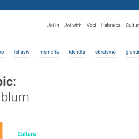
Joi in
Joi with
Voci
Hebraica
Cultu
mo
tel aviv
memoria
identità
ebraismo
giunt
pic:
 blum
Cultura