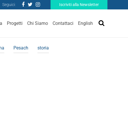
Seguici:
Iscriviti alla Newsletter
ra
Progetti
Chi Siamo
Contattaci
English
ina
Pesach
storia