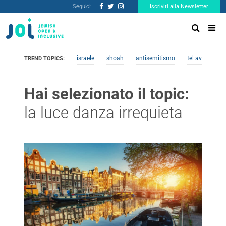
Seguici:
Iscriviti alla Newsletter
israele
shoah
antisemitismo
tel aviv
me
TREND TOPICS:
Hai selezionato il topic:
la luce danza irrequieta