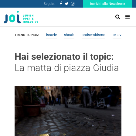
Seguici:
Iscriviti alla Newsletter
israele
shoah
antisemitismo
tel aviv
me
TREND TOPICS:
Hai selezionato il topic:
La matta di piazza Giudia