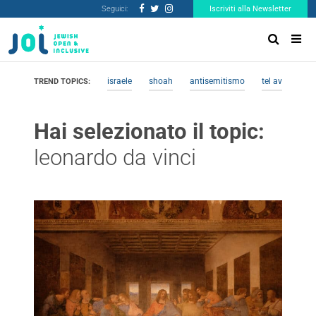
Seguici:
Iscriviti alla Newsletter
israele
shoah
antisemitismo
tel aviv
me
TREND TOPICS:
Hai selezionato il topic:
leonardo da vinci