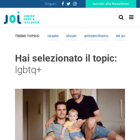
Seguici:
Iscriviti alla Newsletter
israele
shoah
antisemitismo
tel aviv
me
TREND TOPICS:
Hai selezionato il topic:
lgbtq+