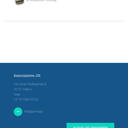
di Redazione JOIMag
Associazione JOI
Via Santa Radegonda 8,
20121 Milano
Italia
C.F. 97796910152
info@joimag.it
Iscriviti alla Newsletter