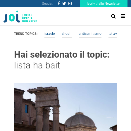
Seguici:
Iscriviti alla Newsletter
israele
shoah
antisemitismo
tel aviv
me
TREND TOPICS:
Hai selezionato il topic:
lista ha bait